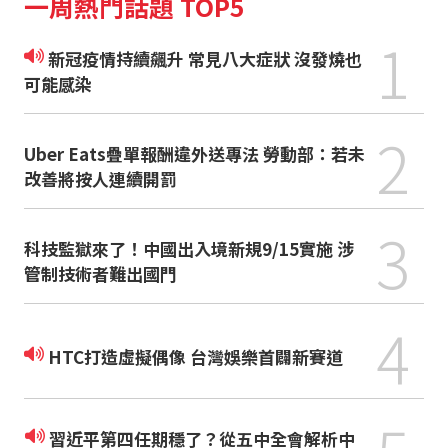
一周熱門話題 TOP5
1
新冠疫情持續飆升 常見八大症狀 沒發燒也
可能感染
2
Uber Eats疊單報酬違外送專法 勞動部：若未
改善將按人連續開罰
3
科技監獄來了！中國出入境新規9/15實施 涉
管制技術者難出國門
4
HTC打造虛擬偶像 台灣娛樂首闢新賽道
習近平第四任期穩了？從五中全會解析中