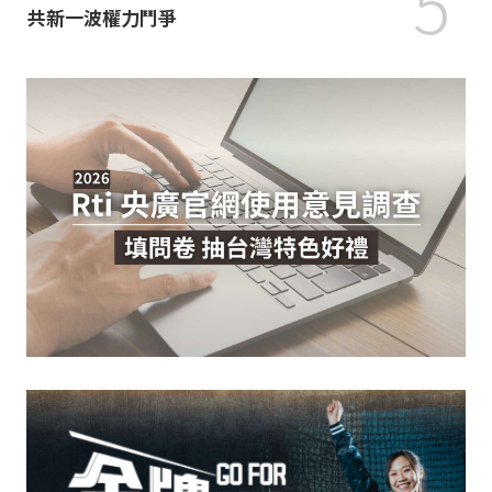
5
共新一波權力鬥爭