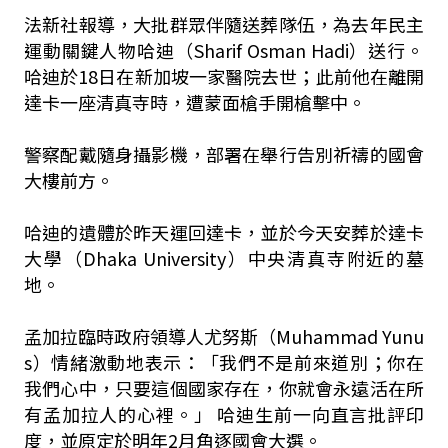
法新社報導，大批群眾伴隨送葬隊伍，為去年民主
運動關鍵人物哈迪（Sharif Osman Hadi）送行。
哈迪於18日在新加坡一家醫院去世；此前他在離開
達卡一座清真寺時，遭蒙面槍手開槍擊中。
警察配戴隨身攝影機，部署在舉行告別祈禱的國會
大樓前方。
哈迪的遺體於昨天運回達卡，並於今天安葬於達卡
大學（Dhaka University）中央清真寺附近的墓
地。
孟加拉臨時政府領導人尤努斯（Muhammad Yunu
s）情緒激動地表示：「我們不是前來道別；你在
我們心中，只要這個國家存在，你就會永遠活在所
有孟加拉人的心裡。」 哈迪生前一向直言批評印
度，並原定於明年2月角逐國會大選。