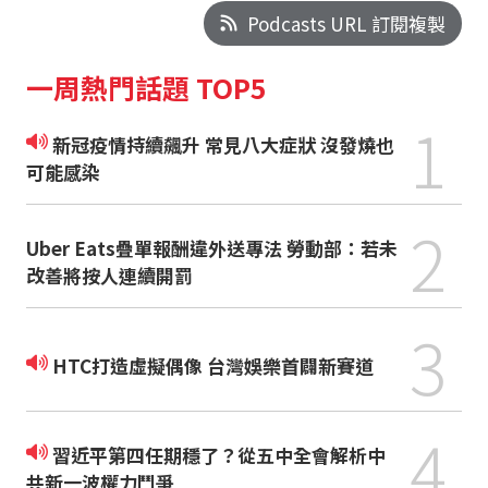
Podcasts URL 訂閱複製
一周熱門話題 TOP5
1
新冠疫情持續飆升 常見八大症狀 沒發燒也
可能感染
2
Uber Eats疊單報酬違外送專法 勞動部：若未
改善將按人連續開罰
3
HTC打造虛擬偶像 台灣娛樂首闢新賽道
4
習近平第四任期穩了？從五中全會解析中
共新一波權力鬥爭