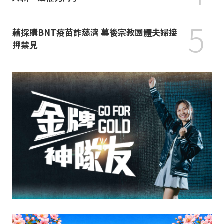
5
藉採購BNT疫苗詐慈濟 幕後宗教團體夫婦接
押禁見