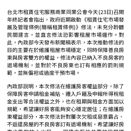
台北市租賃住宅服務商業同業公會今天(23日)召開
年終記者會指出，政府近期啟動《租賃住宅市場發
展及管理條例(簡稱租賃條例)》修法，未充分聆聽
民間建言，並直言修法恐影響租屋市場運作。對
此，內政部今天發布新聞稿表示，本次推動修法的
目的主要在於維護租屋市場穩定，同時保障善良房
東與房客雙方的權益，修法內容已納入不良房客的
退場機制，並對於不良房東也訂有相應的罰則規
範，並無偏袒或過度干預市場。
內政部說明，本次修法在維護房客權益部分，除了
保障房客申請租金補貼、遷入戶籍及申報所得稅租
金支出等合法權益之外，也在租期與租金方面加以
規範，希望讓好房客能夠安心穩定居住；在維護房
東權益部分，本次修法針對屢次欠租或惡意霸占、
不返還房屋的不良房客訂有退場機制，希望讓好房