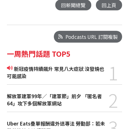
回新聞總覽
回上頁
Podcasts URL 訂閱複製
一周熱門話題 TOP5
1
新冠疫情持續飆升 常見八大症狀 沒發燒也
可能感染
2
解放軍建軍99年／「建軍節」前夕 「匿名者
64」攻下多個解放軍網站
3
Uber Eats疊單報酬違外送專法 勞動部：若未