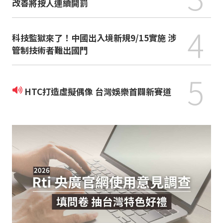
改善將按人連續開罰
4
科技監獄來了！中國出入境新規9/15實施 涉
管制技術者難出國門
5
HTC打造虛擬偶像 台灣娛樂首闢新賽道