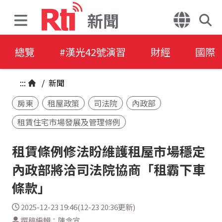
新聞
總覽
#漢光42號演習
財經
國際
:::
/
新聞
房東
租屋政策
司法院
內政部
租賃住宅市場發展及管理條例
租賃條例修法盼維護租屋市場穩定
內政部將洽司法院協商「租霸下車
條款」
2025-12-23 19:46(12-23 20:36更新)
撰稿編輯：陳念宜