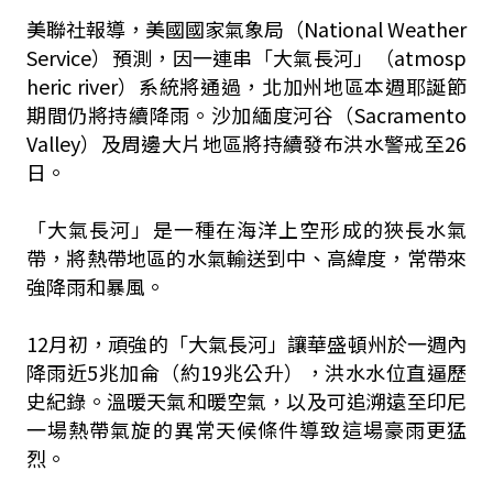
美聯社報導，美國國家氣象局（National Weather
Service）預測，因一連串「大氣長河」（atmosp
heric river）系統將通過，北加州地區本週耶誕節
期間仍將持續降雨。沙加緬度河谷（Sacramento
Valley）及周邊大片地區將持續發布洪水警戒至26
日。
「大氣長河」是一種在海洋上空形成的狹長水氣
帶，將熱帶地區的水氣輸送到中、高緯度，常帶來
強降雨和暴風。
12月初，頑強的「大氣長河」讓華盛頓州於一週內
降雨近5兆加侖（約19兆公升），洪水水位直逼歷
史紀錄。溫暖天氣和暖空氣，以及可追溯遠至印尼
一場熱帶氣旋的異常天候條件導致這場豪雨更猛
烈。