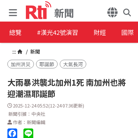
新聞
總覽
#漢光42號演習
財經
國際
:::
/
新聞
加州洪災
耶誕節
大氣長河
大雨暴洪襲北加州1死 南加州也將
迎潮濕耶誕節
2025-12-24 05:52(12-24 07:36更新)
新聞引據：中央社
作者：新聞編輯