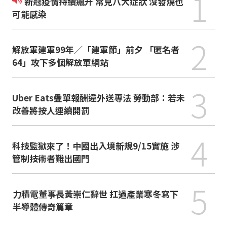
1
新冠疫情持續飆升 常見八大症狀 沒發燒也
可能感染
2
解放軍建軍99年／「建軍節」前夕 「匿名者
64」攻下多個解放軍網站
3
Uber Eats疊單報酬違外送專法 勞動部：若未
改善將按人連續開罰
4
科技監獄來了！中國出入境新規9/15實施 涉
管制技術者難出國門
5
力積電董事長黃崇仁辭世 扛過產業寒冬寫下
半導體傳奇篇章