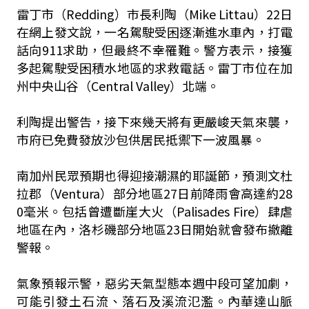
雷丁市（Redding）巿長利陶（Mike Littau）22日
在網上發文說，一名駕駛受困逐漸進水車內，打電
話向911求助，但最終不幸罹難。警方表示，接獲
多起駕駛受困積水地區的求救電話。雷丁市位在加
州中央山谷（Central Valley）北端。
利陶提出警告，接下來幾天將有更嚴峻天氣來襲，
市府已免費發放沙包供居民抵禦下一波風暴。
南加州民眾預期也得迎接潮濕的耶誕節，預測文杜
拉郡（Ventura）部分地區27日前降雨會高達約28
0毫米。包括曾遭斷崖大火（Palisades Fire）肆虐
地區在內，洛杉磯部分地區23日開始就會發布撤離
警報。
氣象預報示警，惡劣天氣型態本週中段可望加劇，
可能引發土石流、落石及溪流氾濫。內華達山脈