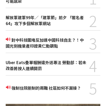
可能感染
2
解放軍建軍99年／「建軍節」前夕 「匿名者
64」攻下多個解放軍網站
3
對中科技圍堵反加速中國科技自主？！中
國光刻機量產印證黃仁勳觀點
4
Uber Eats疊單報酬違外送專法 勞動部：若未
改善將按人連續開罰
5
強制住院新制的兩難 社區如何不漏接？