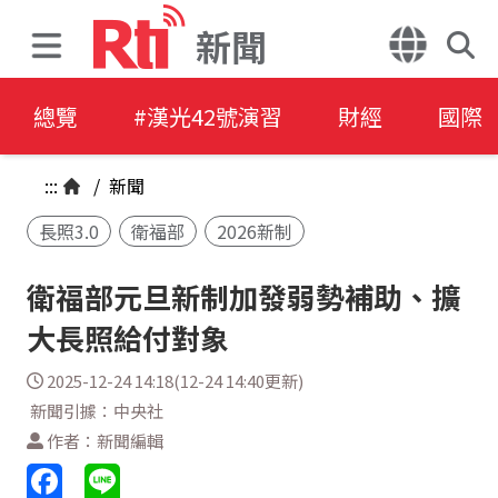
新聞
總覽
#漢光42號演習
財經
國際
:::
/
新聞
長照3.0
衛福部
2026新制
衛福部元旦新制加發弱勢補助、擴
大長照給付對象
2025-12-24 14:18(12-24 14:40更新)
新聞引據：中央社
作者：新聞編輯