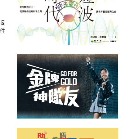
新版
件
放
克