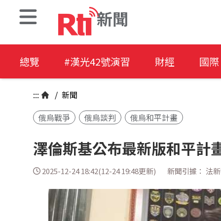
新聞
總覽
#漢光42號演習
財經
國際
:::
/
新聞
俄烏戰爭
俄烏談判
俄烏和平計畫
澤倫斯基公布最新版和平計畫
2025-12-24 18:42(12-24 19:48更新)
新聞引據： 法