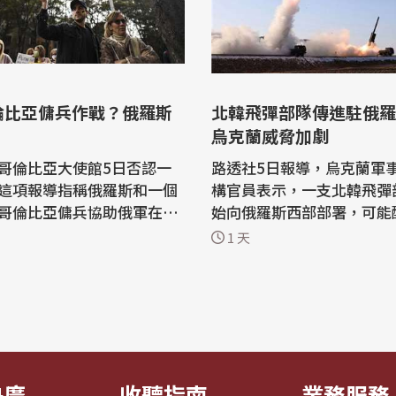
倫比亞傭兵作戰？俄羅斯
北韓飛彈部隊傳進駐俄羅
烏克蘭威脅加劇
哥倫比亞大使館5日否認一
路透社5日報導，烏克蘭軍
這項報導指稱俄羅斯和一個
構官員表示，一支北韓飛彈
哥倫比亞傭兵協助俄軍在烏
始向俄羅斯西部部署，可能配
絡有關。 哥倫比亞新聞
枚彈道飛彈和6套發射裝備
1 天
icias Caracol」3日刊登一
蘭發動攻擊。 烏克蘭非常欠缺高端防
詞與文件的調查，指稱莫斯
空系統，而俄羅斯則透過特
倫比亞人作為對抗基輔戰略
截的彈道飛彈來試圖突破。 雖然俄羅
亞外交使
斯自2023年底已對烏克蘭
斥這項報導，表示俄羅斯和
枚的北韓彈道飛彈，但部署
部隊...
央廣
收聽指南
業務服務