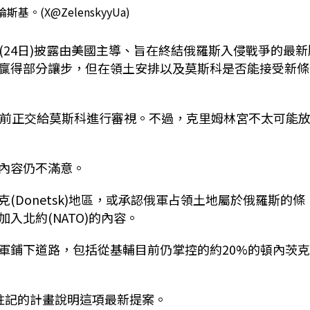
基。(X@ZelenskyyUa)
ky)今天(24日)披露由美國主導、旨在終結俄羅斯入侵戰爭的最
贏得部分讓步，但在領土安排以及莫斯科是否能接受新條
目前正交給莫斯科進行審視。不過，克里姆林宮不太可能
內容仍不滿意。
克(
Donetsk
)地區
，或承認俄軍占領土地屬於俄羅斯的條
入北約(NATO)的內容。
軍鋪下道路，包括從基輔目前仍掌控的約20%的頓內茨
註記的計畫說明這項最新提案。