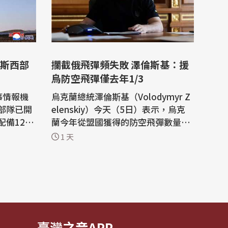
斯西部
攔截俄飛彈頻失敗 澤倫斯基：援
烏防空飛彈僅去年1/3
事情報機
烏克蘭總統澤倫斯基（Volodymyr Z
部隊已開
elenskiy）今天（5日）表示，烏克
備120
蘭今年從盟國獲得的防空飛彈數量，
要對烏克
只有去年的三分之一。基輔正積極尋
1 天
求美國授權，讓烏克蘭自行生產愛國
別難以攔
者（Patriot）攔截飛彈。 路透社報
導，自俄烏戰爭爆發以來，烏克蘭始
發射了數十
終未能取得足夠的愛國者攔截飛彈。
北韓飛彈
隨著俄羅斯近來加強對烏克蘭首都基
輔和南部...
臺灣之音APP