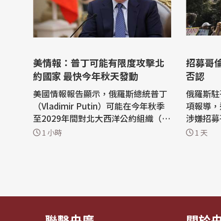
美情報：普丁可能有限度攻擊北
招募哥
約國家 最快今年秋天發動
否認
美國情報報告顯示，俄羅斯總統普丁
俄羅斯駐
（Vladimir Putin）可能在今年秋季
項報導，
至2029年間對北大西洋公約組織（N
涉嫌招募
ATO）成員國發動有限度攻擊，以試
克蘭作戰的網
1 小時
1 天
探北約決心，該報告列舉網絡攻擊到
媒體「Not
小規模地面入侵等情境。 「華爾街日
項包括證
報」（The Wall Street Journal）6
科招募哥
日報導，美國官員披露上述評估內容
的一部分。 俄羅斯駐哥倫比
之際，美國正面臨某些關鍵彈藥吃
團5日駁
緊，一...
「...
聯繫央廣
關於