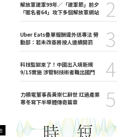
2
解放軍建軍99年／「建軍節」前夕
「匿名者64」攻下多個解放軍網站
3
Uber Eats疊單報酬違外送專法 勞
動部：若未改善將按人連續開罰
4
科技監獄來了！中國出入境新規
9/15實施 涉管制技術者難出國門
5
力積電董事長黃崇仁辭世 扛過產業
寒冬寫下半導體傳奇篇章
他