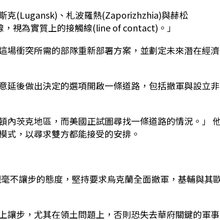
斯克
(
Lugansk
)
、札波羅熱(Zaporizhzhia)與赫松
為實質上的接觸線(line of contact)。」
這場衝突所需的部隊重新部署方案，並劃定未來潛在經濟
意延後做出決定的選項開啟一條道路，包括撤軍與設立非
頓內茨克地區，而美國正試圖尋找一條道路的情況。」 
模式，以尋求雙方都能接受的安排。
in)展現毫不讓步的態度，堅持要求烏克蘭全面撤軍，基輔與其
上讓步，尤其在領土問題上，否則恐失去華府關鍵的軍事