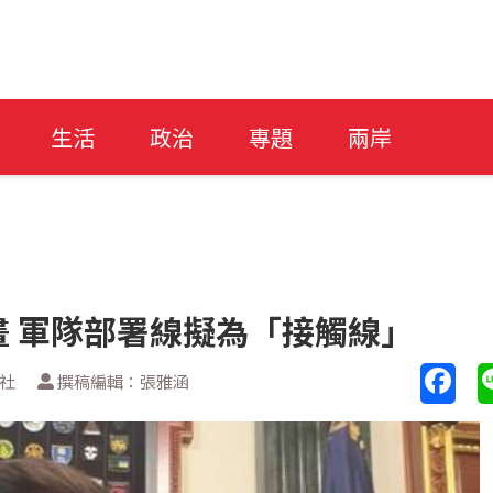
生活
政治
專題
兩岸
 軍隊部署線擬為「接觸線」
新社
撰稿編輯：張雅涵