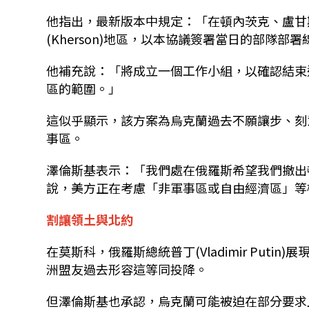
他指出，最新版本中規定：「在頓內茨克、盧甘
(Kherson)地區，以本協議簽署當日的部隊部署線，視
他補充說：「將成立一個工作小組，以確認結束
區的範圍。」
這似乎顯示，該方案為烏克蘭過去不願讓步、
刻
事區。
澤倫斯基表示：「我們處在俄羅斯希望我們撤出
說，美方正在考慮「非軍事區或自由經濟區」等
割讓領土與北約
在莫斯科，俄羅斯總統普丁(Vladimir Put
洲盟友過去形容這等同投降。
但澤倫斯基也承認，烏克蘭可能被迫在部分要求