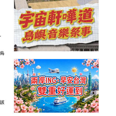
入
烏
該