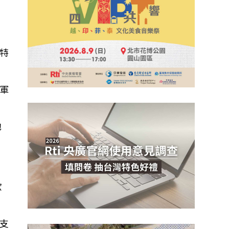
特
軍
他
歐
支