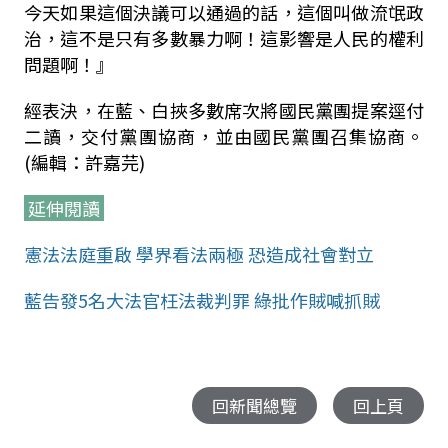
今天如果這個決議可以通過的話，這個叫做流氓政
治，這不是只有多數暴力啊！這影響是人民的權利
問題啊！』
經表決，在藍、白挾多數席次將國民黨團提案逕付
二讀，交付黨團協商，並由國民黨團召集協商。
(編輯：許嘉芫)
延伸閱讀
憲法法庭重啟 學界看法兩極 恐造成社會對立
藍告發5名大法官枉法裁判罪 綠批作賊喊抓賊
回新聞總覽
回上頁