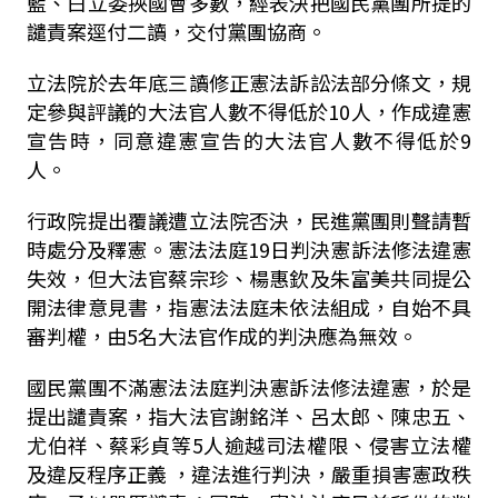
藍、白立委挾國會多數，經表決把國民黨團所提的
譴責案逕付二讀，交付黨團協商。
立法院於去年底三讀修正憲法訴訟法部分條文，規
定參與評議的大法官人數不得低於10人，作成違憲
宣告時，同意違憲宣告的大法官人數不得低於9
人。
行政院提出覆議遭立法院否決，民進黨團則聲請暫
時處分及釋憲。憲法法庭19日判決憲訴法修法違憲
失效，但大法官蔡宗珍、楊惠欽及朱富美共同提公
開法律意見書，指憲法法庭未依法組成，自始不具
審判權，由5名大法官作成的判決應為無效。
國民黨團不滿憲法法庭判決憲訴法修法違憲，於是
提出譴責案，指大法官謝銘洋、呂太郎、陳忠五、
尤伯祥、蔡彩貞等5人逾越司法權限、侵害立法權
及違反程序正義 ，違法進行判決，嚴重損害憲政秩