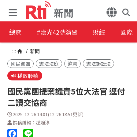
新聞
總覽
#漢光42號演習
財經
國際
:::
/
新聞
國民黨團
憲法法庭
違憲
憲法訴訟法
播放聆聽
國民黨團提案譴責5位大法官 逕付
二讀交協商
2025-12-26 14:01(12-26 18:51更新)
撰稿編輯：趙婉淳