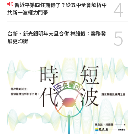
4
習近平第四任期穩了？從五中全會解析中
共新一波權力鬥爭
5
台新、新光銀明年元旦合併 林維俊：業務發
展更均衡