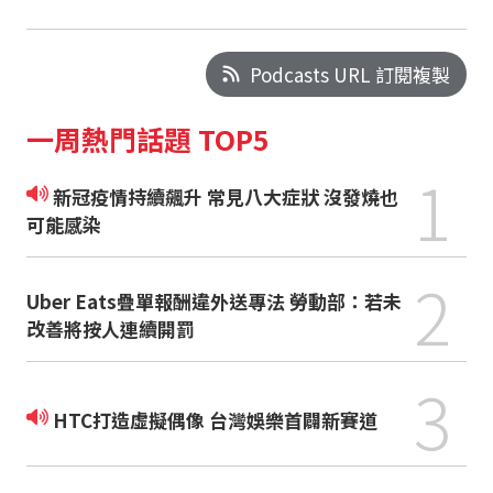
Podcasts URL 訂閱複製
一周熱門話題 TOP5
1
新冠疫情持續飆升 常見八大症狀 沒發燒也
可能感染
2
Uber Eats疊單報酬違外送專法 勞動部：若未
改善將按人連續開罰
3
HTC打造虛擬偶像 台灣娛樂首闢新賽道