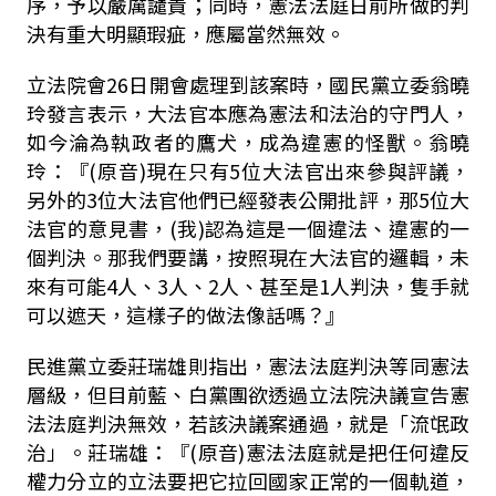
序，予以嚴厲譴責；同時，憲法法庭日前所做的判
決有重大明顯瑕疵，應屬當然無效。
立法院會26日開會處理到該案時，國民黨立委翁曉
玲發言表示，大法官本應為憲法和法治的守門人，
如今淪為執政者的鷹犬，成為違憲的怪獸。翁曉
玲：『(原音)現在只有5位大法官出來參與評議，
另外的3位大法官他們已經發表公開批評，那5位大
法官的意見書，(我)認為這是一個違法、違憲的一
個判決。那我們要講，按照現在大法官的邏輯，未
來有可能4人、3人、2人、甚至是1人判決，隻手就
可以遮天，這樣子的做法像話嗎？』
民進黨立委莊瑞雄則指出，憲法法庭判決等同憲法
層級，但目前藍、白黨團欲透過立法院決議宣告憲
法法庭判決無效，若該決議案通過，就是「流氓政
治」。莊瑞雄：『(原音)憲法法庭就是把任何違反
權力分立的立法要把它拉回國家正常的一個軌道，