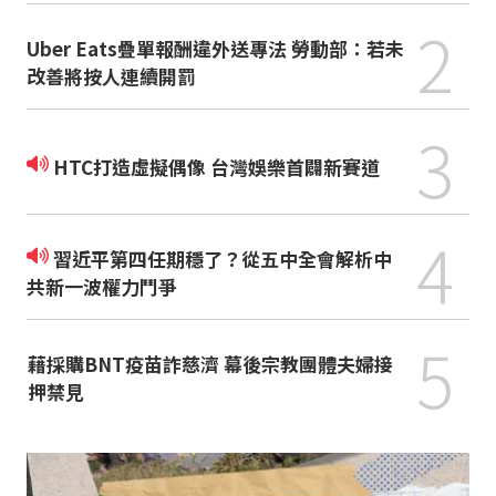
2
Uber Eats疊單報酬違外送專法 勞動部：若未
改善將按人連續開罰
3
HTC打造虛擬偶像 台灣娛樂首闢新賽道
4
習近平第四任期穩了？從五中全會解析中
共新一波權力鬥爭
5
藉採購BNT疫苗詐慈濟 幕後宗教團體夫婦接
押禁見