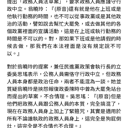
提出「政務人員法草案」，要求政務人員應謹守行
政中立。翁曉玲：『
(
原音
)
還有就是他在上班或是
他執行勤務的時間，也不可以從事政黨或是其他政
治的活動，譬如說去幫忙大罷免，或去做其他的各
個政黨裡面的宣講活動，這是在上班或執行勤務的
時間是不可以的。對，那如果下班或是他請假的時
候去做，那我們在本法裡面是沒有規定說不可
以。』
對於翁曉玲的提案，兼任民進黨政策會執行長的立
委吳思瑤表示，公務人員需恪守行政中立，但政務
人員本身都是政治任命，兩者不能混為一談。她並
質疑翁曉玲是挾怨報復政委陳時中曾為大罷免站台
而提出的草案，不合情理。吳思瑤：『
(
原音
)
但是
他們把政務人員跟公務人員的本質，完全搞混了，
現在在政務人員身上加上了緊箍咒，其實是適用於
所有不論誰執政的政務人員身上，這完全是狗屁倒
灶，這完全是不合情也不合理。』