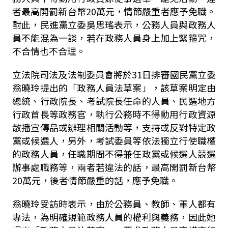
者最高開罰新台幣
20
萬元，情節嚴重者應予免職。
對此，民進黨立委吳思瑤表示，公務人員與政務人
員不能混為一談，若在政務人員身上加上緊箍咒，
不合情也不合理。
立法院司法及法制委員會將於31日排審
國民黨立委
翁曉玲提出的「政務人員法草案」，該草案明定由
總統、行政院長、考試院長任命的人員、民選地方
行政首長等政務官，執行公務時不得動用行政資源
散播宣傳品或辦理相關活動等，支持或反對特定政
黨或候選人，另外，考試委員等依法獨立行使職權
的政務人員，任職期間不得兼任政黨或候選人競選
辦事處職務等，兩者若違法的話，最高開罰新台幣
20
萬元，後者情節嚴重的話，應予免職。
翁曉玲受訪時表示，由於公務員、教師、軍人都有
專法，為明確規範政務人員的權利與義務，因此她