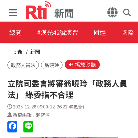
新聞
總覽
#漢光42號演習
財經
國際
:::
/
新聞
播放聆聽
政務人員法
翁曉玲
立院司委會將審翁曉玲「政務人員
法」 綠委指不合理
2025-12-28 09:00(12-26 22:40更新)
撰稿編輯：趙婉淳