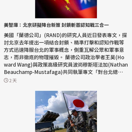
美智庫：北京研擬降台新策 封鎖斬首認知戰三合一
美國「蘭德公司」(RAND)的研究人員近日發表專文，探
討北京去年提出一項結合封鎖、精準打擊和認知作戰等
方式迅速降服台北的軍事概念，側重瓦解公眾和軍事意
志，而非徹底的物理摧毀。 蘭德公司政治學者王昊(Ho
ward Wang)與政策高級研究員波尚穆斯塔法加(Nathan
Beauchamp-Mustafaga)共同執筆專文「對台北總體
戰：中國探...
2 天