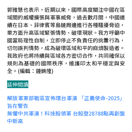
郭雅慧也表示，近期以來，國際高度關注中國在區
域間的威權擴張與軍事威脅，過去數月間，中國連
續在日本、菲律賓等島鏈周邊進行各種騷擾脅迫，
單方面升高區域緊張情勢、破壞現狀。我方呼籲中
國當局理性自制，立即停止不負責任的挑釁行為，
切勿誤判情勢，成為破壞區域和平的麻煩製造者。
我政府也將持續與區域各方密切合作，共同確保以
規則為基礎的國際秩序，維護印太和平穩定與安
全。
(編輯：鍾錦隆)
延伸閱讀
解放軍東部戰區宣佈環台軍演 「正義使命-2025」
旨在警告
無懼中共軍演！科技股領軍 台股登28788點再創盤
中新高