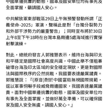
中國單邊挑釁的動態，國軍及國安單位均有事先及
全面掌握，籲請國人安心。
中共解放軍東部戰區
29
日上午無預警發動所謂「正
義使命
-2025
」軍演，聲稱此是對「台獨分裂勢力
和外部干涉勢力的嚴重警告」；同時宣布將於
30
日
上午
8
至下午
18
時在台灣本島周邊
5
處海域進行實彈
射擊演練
。
對此，總統府發言人郭雅慧表示，
維持台海與印太
和平穩定是國際社會高度共識，中國此舉不僅粗暴
破壞台海及印太區域的安全穩定現狀，更是對國際
法與國際秩序的公然挑戰，我國要表達嚴厲譴責。
郭雅慧說：『
(
原音
)
對於中國當局無視國際規範，
逕以軍事恫嚇手段威脅周邊國家，我國表達嚴厲譴
責。面對中國單邊挑釁的動態，國軍及國安單位均
有事先及全面掌握，並做好萬全準備，可以確保國
家及國人安全無虞，請國人安心。』