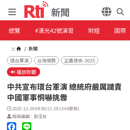
新聞
總覽
#漢光42號演習
財經
國際
:::
/
新聞
環台軍演
台海情勢
正義使命-2025
播放聆聽
中共宣布環台軍演 總統府嚴厲譴責
中國軍事恫嚇挑釁
2025-12-29 09:30(12-29 13:04更新)
撰稿編輯：劉玉秋