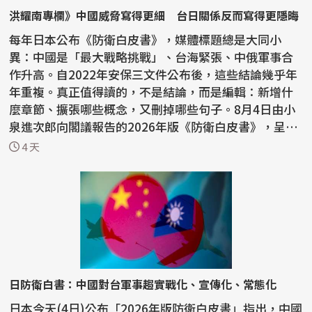
洪耀南專欄》中國威脅寫得更細 台日關係反而寫得更隱晦
每年日本公布《防衛白皮書》，媒體標題總是大同小
異：中國是「最大戰略挑戰」、台海緊張、中俄軍事合
作升高。自2022年安保三文件公布後，這些結論幾乎年
年重複。真正值得讀的，不是結論，而是編輯：新增什
麼章節、擴張哪些概念，又刪掉哪些句子。8月4日由小
泉進次郎向閣議報告的2026年版《防衛白皮書》，呈現
一個鮮明反...
4 天
日防衛白書：中國對台軍事趨實戰化、宣傳化、常態化
日本今天(4日)公布「2026年版防衛白皮書」指出，中國