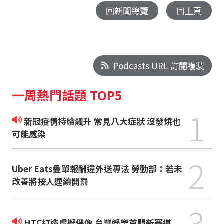
回新聞總覽
回上頁
Podcasts URL 訂閱複製
一周熱門話題 TOP5
1
新冠疫情持續飆升 常見八大症狀 沒發燒也
可能感染
2
Uber Eats疊單報酬違外送專法 勞動部：若未
改善將按人連續開罰
3
HTC打造虛擬偶像 台灣娛樂首闢新賽道