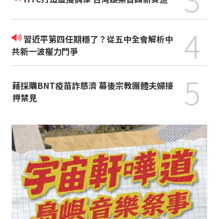
4
習近平第四任期穩了？從五中全會解析中
共新一波權力鬥爭
5
藉採購BNT疫苗詐慈濟 幕後宗教團體夫婦接
押禁見