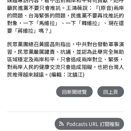
籲民進黨不要只會推託。王鴻薇說：『
(
原音
)
兩岸
的問題、台海緊張的問題，民進黨不要再找推託的
對象，一下「馬維拉」、一下「韓維拉」、現在還
要「蔣維拉」嗎？』
民眾黨團總召黃國昌則指出，中共對台發動軍事演
習，民眾黨嚴厲譴責、抗議，並認為此舉完全無助
區域穩定及兩岸和平，只會造成兩岸對立、緊張，
對兩岸人民的健康交流只會造成阻礙，也把台灣人
民推得越來越遠。(編輯：沈鎮江)
回新聞總覽
回上頁
Podcasts URL 訂閱複製