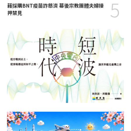
5
藉採購BNT疫苗詐慈濟 幕後宗教團體夫婦接
押禁見