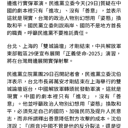
邊進行實彈軍演。民進黨立委今天
(29
日
)
質疑在中
國的劇本裡只有「進攻」、沒有「善意」，並表示
這就是現實，台灣的政治人物別幻想用「姿態」換
取和平。國民黨立委則說兩岸、國防不是地方首長
的職責，呼籲民進黨不要推託責任。
台北、上海的「雙城論壇」才剛結束，中共解放軍
東部戰區
29
便宣布展開「正義使命
-2025
」演習，
將在台灣周邊展開實彈射擊。
民進黨立院黨團
29
日召開記者會，民進黨立委沈伯
洋表示，台北市長蔣萬安才剛結束在上海舉行的雙
城論壇返台，中國解放軍轉頭就發動軍演，這就是
現實，中國的劇本裡只有「進攻」，沒有「善
意」。他並呼籲政治人物別幻想用「姿態」換取和
平，必須充足自己的國防、加強民防及提升人民意
志，而非所謂釋出善意降低對方攻擊的成本。沈伯
洋說：『
(
原音
)
中國不管是他的反分裂法，還是從