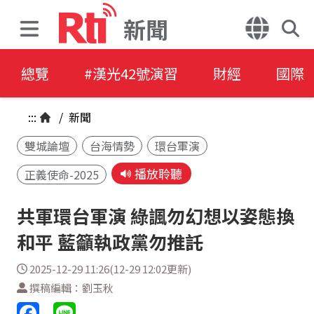
新聞
總覽
#漢光42號演習
財經
國際
:::
/
新聞
雙城論壇
台海情勢
環台軍演
播放聆聽
正義使命-2025
共軍環台軍演 綠諷勿幻想以姿態換
和平 藍籲執政黨勿推託
2025-12-29 11:26(12-29 12:02更新)
撰稿編輯：劉玉秋