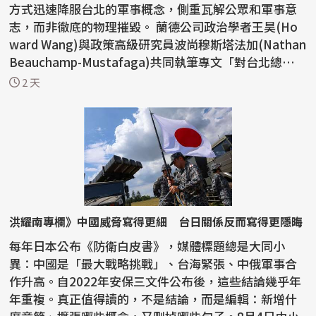
方式迅速降服台北的軍事概念，側重瓦解公眾和軍事意
志，而非徹底的物理摧毀。 蘭德公司政治學者王昊(Ho
ward Wang)與政策高級研究員波尚穆斯塔法加(Nathan
Beauchamp-Mustafaga)共同執筆專文「對台北總體
戰：中國探...
2 天
洪耀南專欄》中國威脅寫得更細 台日關係反而寫得更隱晦
每年日本公布《防衛白皮書》，媒體標題總是大同小
異：中國是「最大戰略挑戰」、台海緊張、中俄軍事合
作升高。自2022年安保三文件公布後，這些結論幾乎年
年重複。真正值得讀的，不是結論，而是編輯：新增什