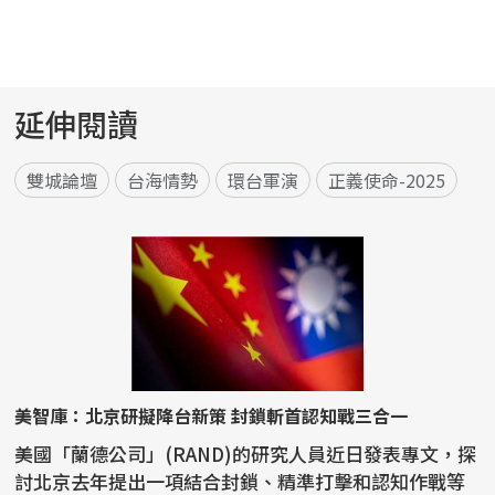
延伸閱讀
雙城論壇
台海情勢
環台軍演
正義使命-2025
美智庫：北京研擬降台新策 封鎖斬首認知戰三合一
美國「蘭德公司」(RAND)的研究人員近日發表專文，探
討北京去年提出一項結合封鎖、精準打擊和認知作戰等