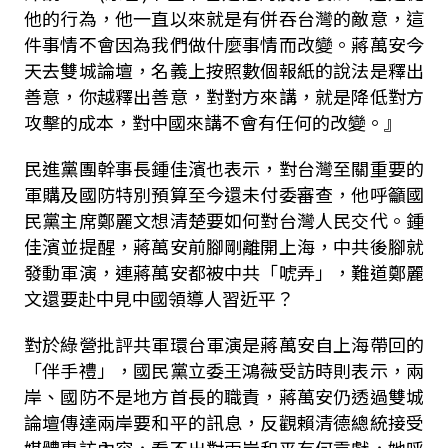
他的行為，他一直以來就是有併吞台灣的敵意，這
件事情不會因為我們做什麼事情而改變。蔣萬安今
天去雙城論壇，名義上按照數個報紙的說法是釋出
善意，你越釋出善意，對對方來講，就是降低對方
攻擊的成本，對中國來講不會有任何的改變。』
民進黨團幹事長鍾佳濱也表示，對台灣至關重要的
軍購及國防特別預算至今還未付委審查，他呼籲國
民黨主席鄭麗文想清楚要如何對台灣人民交代。鍾
佳濱並提醒，蔣萬安前腳剛離開上海，中共後腳就
發動軍演，連蔣萬安都被中共「唬弄」，難道鄭麗
文還要赴中見中國領導人習近平？
對於綠營批評共軍環台軍演是蔣萬安自上海帶回的
「伴手禮」，國民黨立委王鴻薇受訪時則表示，兩
岸、國防不是地方首長的職責，蔣萬安仍透過雙城
論壇傳達兩岸要和平的訊息，反觀賴清德總統接受
媒體專訪內容，看不出對兩岸和平有何貢獻，她呼