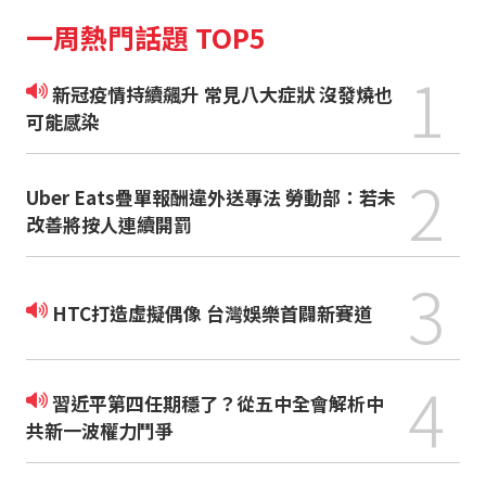
一周熱門話題 TOP5
1
新冠疫情持續飆升 常見八大症狀 沒發燒也
可能感染
2
Uber Eats疊單報酬違外送專法 勞動部：若未
改善將按人連續開罰
3
HTC打造虛擬偶像 台灣娛樂首闢新賽道
4
習近平第四任期穩了？從五中全會解析中
共新一波權力鬥爭