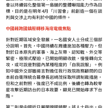
會以持續弱化整個第一島鏈的整體嚇阻能力作為目
標，目的是在明年
4
月「川習會」前創造一個在談
判與交涉上均有利於中國的條件。
中國藉跨國鎮壓轉移海底電纜焦點
針對近期區域安全發展，一名國安人士分成三個部
分說明。首先，中國持續在周邊施加各種壓力，但
對於日本原先的軍事、海上灰帶、認知戰、外交等
緊密、極限式壓迫，已開始明顯收斂，慢慢轉向文
攻，或可說是對國內某種程度的「自我說服」。例
如中國外交部雖揚言對擔任我行政院政務顧問的日
本前自衛隊統合幕僚長岩崎茂採取所謂制裁措施，
但和之前對照，強度已不成比例，後續也轉為較零
星攻擊近期訪台的日本政要，顯見已開始尋求下台
階。
第二則是中國近日展開跨國鎮壓。該人士指出，中