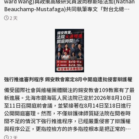
ward Wang)與政策高級研究員波尚穆斯塔法加(Nathan
Beauchamp-Mustafaga)共同執筆專文「對台北總體
戰：中國探...
2 天
強行推進審判程序 錫安教會案定8月中開庭遭批侵害辯護權
備受國際社會與維權團體關注的錫安教會109教案有了最
新進展。北海市銀海區人民法院已定於2026年8月10日
至11日召開庭前會議，並緊接著在8月14日至18日進行
公開開庭審理。然而，不僅辯護律師質疑法院在閱卷時
間不足的情況下強行推進程序，已經嚴重侵害了辯護權
與程序公正，更指控檢方的許多指控根本是把正常的宗
教活動...
2 天