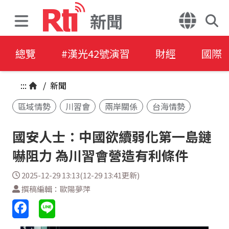
新聞
總覽
#漢光42號演習
財經
國際
:::
/
新聞
區域情勢
川習會
兩岸關係
台海情勢
國安人士：中國欲續弱化第一島鏈
嚇阻力 為川習會營造有利條件
2025-12-29 13:13(12-29 13:41更新)
撰稿編輯：歐陽夢萍