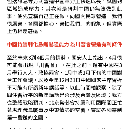
包括訊息等方式營造中國軍力正快速成長，試圖對
區域造成壓力；其次就是研判中國仍無法做到此
事，便先宣稱自己正在做，向國內民眾營造「我們
很厲害、各國都擔心、害怕我們」的假象，但實際
上仍相差甚遠。
中國持續弱化島鏈嚇阻能力 為川習會營造有利條件
至於未來
3
到
4
個月的情勢，國安人士指出，
4
月很
可能會出現「川習會」，在此之前，還有中國在
3
月舉行人大、政協兩會、
1
月中或
1
月下旬的中國對
台工作會議，以及今年
12
月
31
日中國國家主席習近
平可能有所謂新年講話等。以此時間軸觀察，除了
關注習近平的新年講話是否涉及台灣及區域；我方
從整體戰略預判，北京勢必會持續利用國際間正忙
著處理俄烏戰事及中東情勢的空窗，嘗試各種宰制
第一島鏈的企圖。