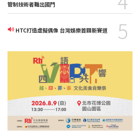
4
管制技術者難出國門
5
HTC打造虛擬偶像 台灣娛樂首闢新賽道