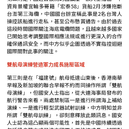
資背景權宜輪多哥籍「宏泰
58
」貨船
2
月涉嫌拖斷
台澎第三海纜，中國國台辦宣稱此事是
2
名台灣人
操控該船進行走私，甚至公布懸賞通告。由於過去
這段時間國際關注海底電纜問題，且越來越多國家
已開始思考調整國際相應法規或進行更深入的合作
確保通訊安全，而中方似乎企圖透過不實指控迴避
國際間對此事的關注。
雙航母演練營造軍力成長施壓區域
第三則是在「福建號」航母抵達山東後，香港南華
早報及新加坡的聯合早報不約而同操作所謂「雙航
母演練」，但國安人士指出，從大連海事局發布的
航行警告來看，兩處禁制區一是進行所謂海上補給
演練、一是進行輕型武器試射訓練，中方明知並非
所謂「雙航母訓練」，卻刻意釋放此類訊息。國安
人士認為這凸顯兩個可能性，首先是中國持續透過