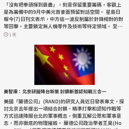
「沒有把拳頭揮到最盡」，刻意保留重要籌碼，客觀上
是為籌備中的9月中美元首會面預留對話空間。 星島日
報今(7)日刊文表示，中方這一波反制屬於針鋒相對的對
等回擊，主要鎖定無人機零件及技術等特定領域。 至於
稀土...
1 天
美智庫：北京研擬降台新策 封鎖斬首認知戰三合一
美國「蘭德公司」(RAND)的研究人員近日發表專文，探
討北京去年提出一項結合封鎖、精準打擊和認知作戰等
方式迅速降服台北的軍事概念，側重瓦解公眾和軍事意
志，而非徹底的物理摧毀。 蘭德公司政治學者王昊(Ho