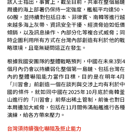
該人士指出，事實上，截至目前，共軍在整個島鏈
周邊的海上部署仍保持一定強度，艦艇平均達
50
、
60
艘，並持續對包括日本、菲律賓、南韓等進行越
來越多海上灰帶、資訊安全干擾、經濟脅迫如低價
傾銷，以及訊息操作、內部分化等複合式威脅；同
時企圖利用所有方式在台灣內部創造有利於他的戰
略環境，且毫無疑問這正在發生。
根據我國安團隊的整體戰略預判，中國在未來
3
到
4
個月內仍會以持續弱化整個第一島鏈、包括台灣在
內的整體嚇阻能力當作目標，目的是在明年
4
月
「川習會」前創造一個在談判與交涉上均有利於中
國的條件，就如同中國在
2025
年
10
月底於南韓釜
山進行的「川習會」前祭出稀土管制，前後也對日
本周邊加大威脅，包括在
11
月間佈滿船艦進行各種
演練，給各方帶來壓力。
台灣須持續強化嚇阻及拒止能力