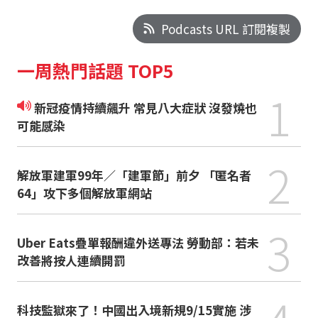
Podcasts URL 訂閱複製
一周熱門話題 TOP5
1
新冠疫情持續飆升 常見八大症狀 沒發燒也
可能感染
2
解放軍建軍99年／「建軍節」前夕 「匿名者
64」攻下多個解放軍網站
3
Uber Eats疊單報酬違外送專法 勞動部：若未
改善將按人連續開罰
科技監獄來了！中國出入境新規9/15實施 涉