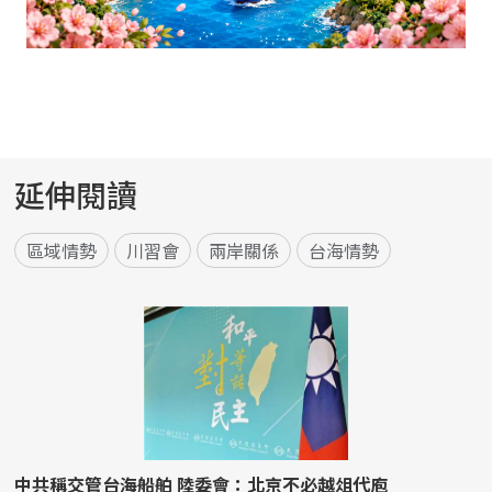
延伸閱讀
區域情勢
川習會
兩岸關係
台海情勢
中共稱交管台海船舶 陸委會：北京不必越俎代庖