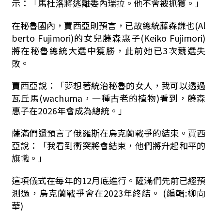
示：「馬杜洛將逃離委內瑞拉。他不會被抓獲。」
在秘魯國內，賈西亞則預言，已故總統藤森謙也(Al
berto Fujimori)的女兒藤森惠子(Keiko Fujimori)
將在秘魯總統大選中獲勝，此前她已3次競選失
敗。
賈西亞說：「夢想著統治秘魯的女人，我可以透過
瓦丘馬(wachuma，一種古老的植物)看到，藤森
惠子在2026年會成為總統。」
薩滿們還預言了俄羅斯在烏克蘭戰爭的結束。賈西
亞說：「我看到衝突將會結束，他們將升起和平的
旗幟。」
這項儀式在每年的12月底進行。薩滿們先前已經預
測過，烏克蘭戰爭會在2023年終結。 (編輯:柳向
華)