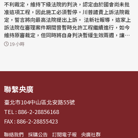
不利裁定，維持下級法院的判決，認定由於國會尚未批
准這項工程，因此施工必須暫停。川普譴責上訴法院裁
定，誓言將向最高法院提出上訴。 法新社報導，這家上
訴法院在審理案件期間曾暫時允許工程繼續進行，如今
維持原審裁定，但同時將自身判決暫緩生效兩週，讓川
普有...
19 小時
聯繫央廣
臺北市104中山區北安路55號
TEL : 886-2-28856168
FAX : 886-2-28855423
聯絡我們
採購公告
訂閱電子報
央廣社群