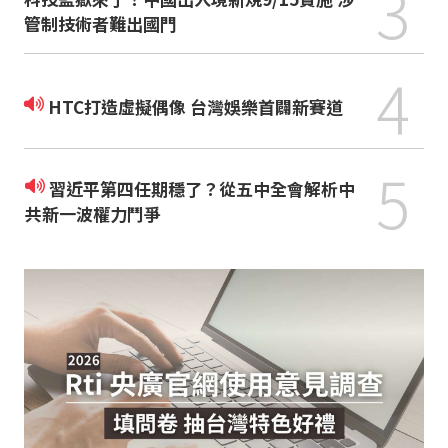
3
管制技術者難出國門
4
HTC打造虛擬偶像 台灣娛樂首闢新賽道
5
習近平第四任期穩了？從五中全會解析中
共新一波權力鬥爭