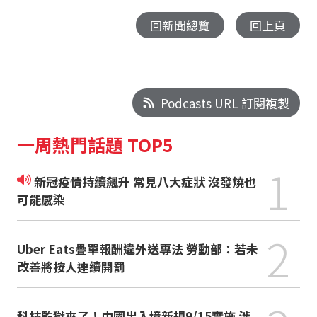
回新聞總覽
回上頁
Podcasts URL 訂閱複製
一周熱門話題 TOP5
1
新冠疫情持續飆升 常見八大症狀 沒發燒也
可能感染
2
Uber Eats疊單報酬違外送專法 勞動部：若未
改善將按人連續開罰
科技監獄來了！中國出入境新規9/15實施 涉