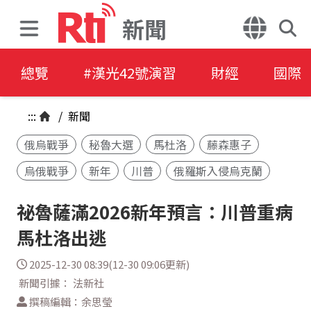
新聞
總覽
#漢光42號演習
財經
國際
:::
/
新聞
俄烏戰爭
秘魯大選
馬杜洛
藤森惠子
烏俄戰爭
新年
川普
俄羅斯入侵烏克蘭
祕魯薩滿2026新年預言：川普重病
馬杜洛出逃
2025-12-30 08:39(12-30 09:06更新)
新聞引據： 法新社
撰稿編輯：余思瑩