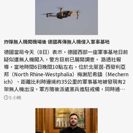
炸彈無人機闖機場後 德國再傳無人機侵入軍事基地
德國當局今天（8日）表示，德國西部一座軍事基地日前
疑似遭無人機闖入，警方目前已展開調查。 路透社報
導，當地時間6日晚間10點左右，位於北萊茵-西發利亞
邦（North Rhine-Westphalia）梅謝尼希鎮（Mechern
ich）、距離比利時邊境約35公里的軍事基地被發現有2
架無人機出沒。軍方隨後派遣憲兵進駐戒備，同時通知
警方...
5 小時