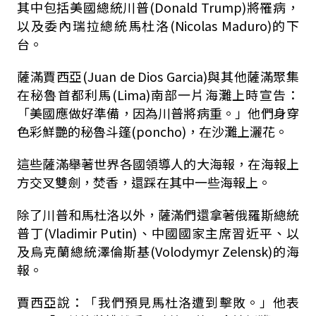
其中包括美國總統川普(Donald Trump)將罹病，
以及委內瑞拉總統馬杜洛(Nicolas Maduro)的下
台。
薩滿賈西亞(Juan de Dios Garcia)與其他薩滿聚集
在秘魯首都利馬(Lima)南部一片海灘上時宣告：
「美國應做好準備，因為川普將病重。」他們身穿
色彩鮮艷的秘魯斗篷(poncho)，在沙灘上灑花。
這些薩滿舉著世界各國領導人的大海報，在海報上
方交叉雙劍，焚香，還踩在其中一些海報上。
除了川普和馬杜洛以外，薩滿們還拿著俄羅斯總統
普丁(Vladimir Putin)、中國國家主席習近平、以
及烏克蘭總統澤倫斯基(Volodymyr Zelensk)的海
報。
賈西亞說：「我們預見馬杜洛遭到擊敗。」他表