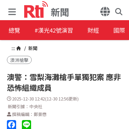
新聞
總覽
#漢光42號演習
財經
國際
:::
/
新聞
澳洲槍擊
澳警：雪梨海灘槍手單獨犯案 應非
恐怖組織成員
2025-12-30 12:42(12-30 12:56更新)
新聞引據：中央社
撰稿編輯：鄭景懋