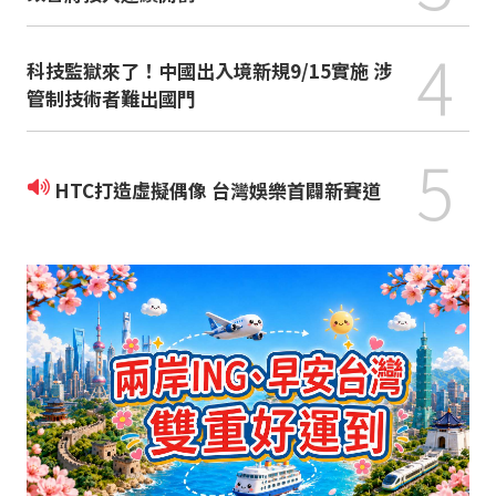
4
科技監獄來了！中國出入境新規9/15實施 涉
管制技術者難出國門
5
HTC打造虛擬偶像 台灣娛樂首闢新賽道