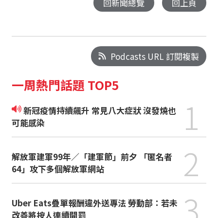
回新聞總覽
回上頁
Podcasts URL 訂閱複製
一周熱門話題 TOP5
1
新冠疫情持續飆升 常見八大症狀 沒發燒也
可能感染
2
解放軍建軍99年／「建軍節」前夕 「匿名者
64」攻下多個解放軍網站
3
Uber Eats疊單報酬違外送專法 勞動部：若未
改善將按人連續開罰