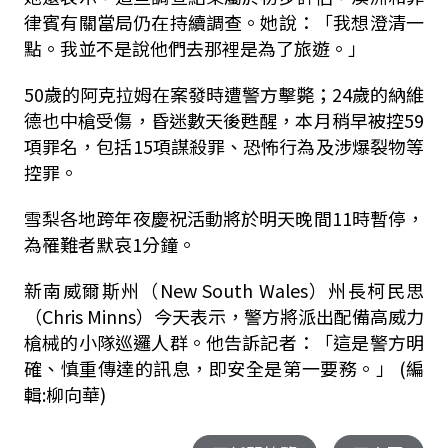
律賓有關當局仍在持續調查。
她說：「我想澄清一
點。我並不是說他們去那裡是為了旅遊。」
50歲的阿克拉姆在案發時遭警方擊斃；24歲的納維
德也中槍受傷，昏迷數天後甦醒，本月稍早被控59
項罪名，包括15項謀殺罪、恐怖行為及涉爆裂物等
控罪。
雪梨各地跨年夜慶祝活動將於明天晚間11時暫停，
為罹難者默哀1分鐘。
新南威爾斯州（New South Wales）州長柯民思
（Chris Minns）今天表示，警方將派出配備高威力
槍械的小隊巡邏人群。
他告訴記者：「這是警方明
確、慎重傳達的訊息，即安全是第一要務。」 (編
輯:柳向華)