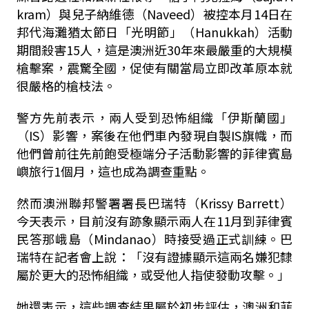
kram）與兒子納維德（Naveed）被控本月14日在
邦代海灘猶太節日「光明節」（Hanukkah）活動
期間殺害15人，這是澳洲近30年來最嚴重的大規模
槍擊案，震驚全國，促使有關當局立即改革原本就
很嚴格的槍枝法。
警方先前表示，兩人受到恐怖組織「伊斯蘭國」
（IS）影響，案後在他們車內發現自製IS旗幟，而
他們曾前往先前飽受極端分子活動影響的菲律賓島
嶼旅行1個月，這也成為調查重點。
然而澳洲聯邦警署署長巴瑞特（Krissy Barrett）
今天表示，目前沒有跡象顯示兩人在11月到菲律賓
民答那峨島（Mindanao）時接受過正式訓練。
巴
瑞特在記者會上說：「沒有證據顯示這兩名嫌犯隸
屬於更大的恐怖組織，或受他人指使發動攻擊。」
她還表示，這些調查結果屬於初步評估，澳洲和菲