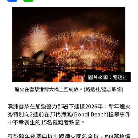
圖片來源：路透社
煙火在雪梨港灣大橋上空綻放。(路透社/達志影像)
澳洲雪梨在加強警力部署下迎接2026年，新年煙火
秀特別向2週前在
邦代海灘(
Bondi Beach
)槍擊事件
中
不幸喪生的15名罹難者致意。
雪梨跨年夜慶典以壯觀煙火聞名全球，約4萬枚煙