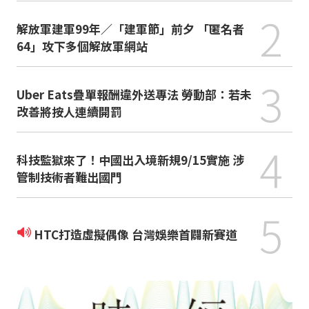
2
解放軍建軍99年／「建軍節」前夕 「匿名者
64」攻下多個解放軍網站
3
Uber Eats疊單報酬違外送專法 勞動部：若未
改善將按人連續開罰
4
科技監獄來了！中國出入境新規9/15實施 涉
管制技術者難出國門
5
HTC打造虛擬偶像 台灣娛樂首闢新賽道