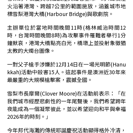
火沿著港灣、跨越7公里的範圍施放，涵蓋城市地
標雪梨港灣大橋(Harbour Bridge)與歌劇院。
主辦單位於當地時間晚間11時(格林威治時間12
時，台灣時間晚間8時)為攻擊事件罹難者舉行1分
鐘默哀，港灣大橋點亮白光，橋墩上並投射象徵猶
太教的大燭台圖像。
一對父子槍手涉嫌於12月14日在一場光明節(Hanu
kkah)活動中殺害15人。這起事件是澳洲近30年來
最嚴重的大規模槍擊案，震撼全國。
雪梨市長摩爾(Clover Moore)在活動前表示：「在
我們城市經歷悲劇性的一年尾聲後，我們希望跨年
夜能成為一個凝聚彼此，並以希望迎向和平與幸福
2026年的時刻。」
今年邦代海灘的傳統耶誕慶祝活動顯得格外冷清，