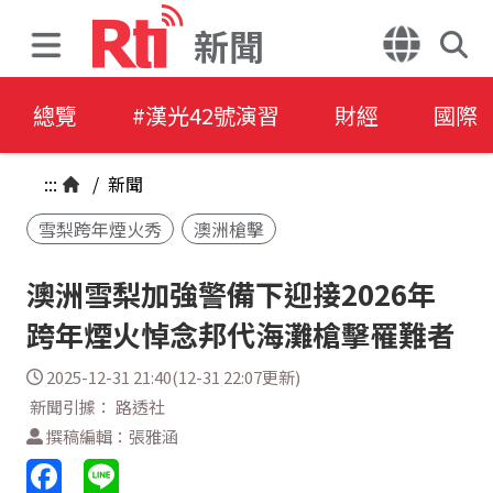
新聞
總覽
#漢光42號演習
財經
國際
:::
/
新聞
雪梨跨年煙火秀
澳洲槍擊
澳洲雪梨加強警備下迎接2026年
跨年煙火悼念邦代海灘槍擊罹難者
2025-12-31 21:40(12-31 22:07更新)
新聞引據： 路透社
撰稿編輯：張雅涵