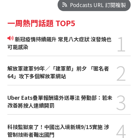
Podcasts URL 訂閱複製
一周熱門話題 TOP5
1
新冠疫情持續飆升 常見八大症狀 沒發燒也
可能感染
2
解放軍建軍99年／「建軍節」前夕 「匿名者
64」攻下多個解放軍網站
3
Uber Eats疊單報酬違外送專法 勞動部：若未
改善將按人連續開罰
4
科技監獄來了！中國出入境新規9/15實施 涉
管制技術者難出國門