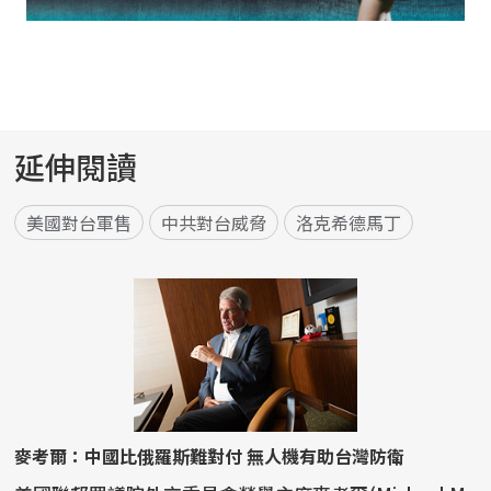
延伸閱讀
美國對台軍售
中共對台威脅
洛克希德馬丁
麥考爾：中國比俄羅斯難對付 無人機有助台灣防衛