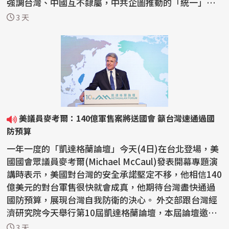
強調台灣、中國互不隸屬，中共企圖推動的「統一」絕
不會...
3 天
美議員麥考爾：140億軍售案將送國會 籲台灣速通過國
防預算
一年一度的「凱達格蘭論壇」今天(4日)在台北登場，美
國國會眾議員麥考爾(Michael McCaul)發表開幕專題演
講時表示，美國對台灣的安全承諾堅定不移，他相信140
億美元的對台軍售很快就會成真，他期待台灣盡快通過
國防預算，展現台灣自我防衛的決心。 外交部跟台灣經
濟研究院今天舉行第10屆凱達格蘭論壇，本屆論壇邀請
來...
3 天