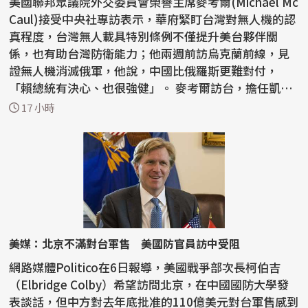
美國聯邦眾議院外交委員會榮譽主席麥考爾(Michael Mc
Caul)接受中央社專訪表示，華府緊盯台灣對無人機的認
真程度，台灣無人載具特別條例不僅提升美台夥伴關
係，也有助台灣防衛能力；他兩週前訪烏克蘭前線，見
證無人機消滅俄軍，他說，中國比俄羅斯更難對付，
「賴總統有決心、也很強健」。 麥考爾訪台，擔任凱達
格蘭論壇...
17 小時
美媒：北京不滿對台軍售 美國防官員訪中受阻
網路媒體Politico在6日報導，美國戰爭部次長柯伯吉
（Elbridge Colby）希望訪問北京，在中國國防大學發
表談話，但中方對去年底批准的110億美元對台軍售感到