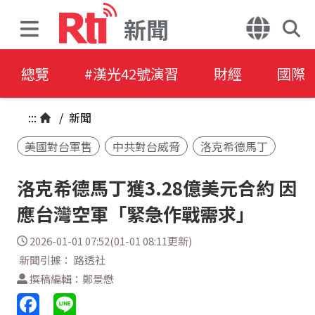
新聞
總覽
#漢光42號演習
財經
國際
:::
/
新聞
美國對台軍售
中共對台威脅
洛克希德馬丁
洛克希德馬丁獲3.28億美元合約 因
應台灣空軍「緊急作戰需求」
2026-01-01 07:52(01-01 08:11更新)
新聞引據： 路透社
撰稿編輯：鄭景懋