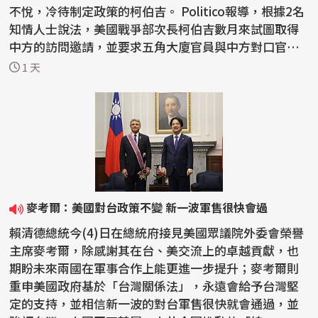
不悅，冷待制定政策的柯伯吉。 Politico報導，根據2名
知情人士說法，美國戰爭部次長柯伯吉數月來試圖取得
中方的訪問邀請，並要求五角大廈官員與中方對口官員
會...
1 天
麥考爾：美國對台政策不變 新一波軍售很快會過
賴清德總統今(4)日在總統府接見美國眾議院外委會榮譽
主席麥考爾，除感謝其在台、美交流上的卓越貢獻，也
期盼未來兩國在軍事合作上能更進一步提升；麥考爾則
重申美國政府基於「台灣關係法」，永遠會給予台灣堅
定的支持，並相信新一波的對台軍售很快就會通過，並