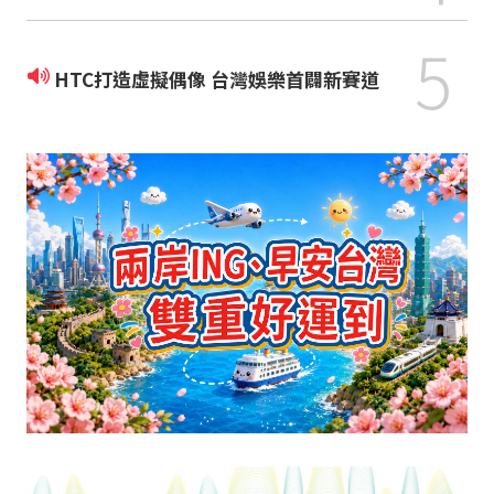
5
HTC打造虛擬偶像 台灣娛樂首闢新賽道