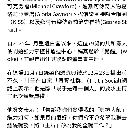
可克勞福(Michael Crawford)、迪斯可傳奇人物葛
洛莉亞蓋諾(Gloria Gaynor)、搖滾樂團接吻合唱團
（KISS）以及鄉村音樂傳奇喬治史崔特(George St
rait)。
自2025年1月重返白宮以來，這位79歲的共和黨人
便開始強力掌控甘迺迪中心，稱其過於「覺醒」(w
oke)，並親自出任其欽點的董事會主席。
在這場12月7日錄製的頒獎典禮於12月23日播出前
不久，川普在自家「真實社群」(Truth Social)網
絡上表示，他是應「幾乎是每一個人」的要求主持
了此次頒獎典禮。
他發文表示：「告訴我你們覺得我的『典禮大師』
能力如何。如果真的很好，你們會不會希望我辭去
總統職務，將『主持』改為我的全職工作？」