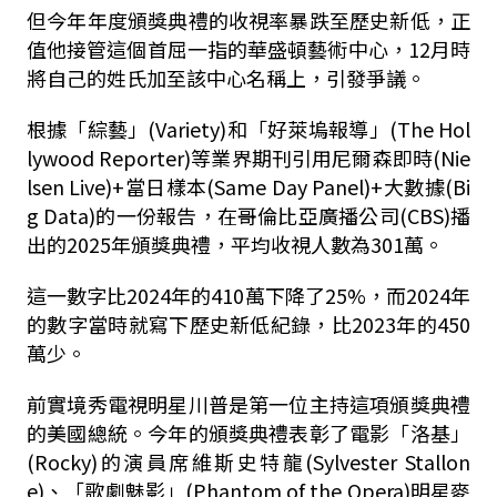
但今年年度頒獎典禮的收視率暴跌至歷史新低，正
值他接管這個首屈一指的華盛頓藝術中心，12月時
將自己的姓氏加至該中心名稱上，引發爭議。
根據「綜藝」(Variety)和「好萊塢報導」(The Hol
lywood Reporter)等業界期刊引用尼爾森即時(Nie
lsen Live)+當日樣本(Same Day Panel)+大數據(Bi
g Data)的一份報告，在哥倫比亞廣播公司(CBS)播
出的2025年頒獎典禮，平均收視人數為301萬。
這一數字比2024年的410萬下降了25%，而2024年
的數字當時就寫下歷史新低紀錄，比2023年的450
萬少。
前實境秀電視明星川普是第一位主持這項頒獎典禮
的美國總統。今年的頒獎典禮表彰了電影「洛基」
(Rocky)的演員席維斯史特龍(Sylvester Stallon
e)、「歌劇魅影」(Phantom of the Opera)明星麥