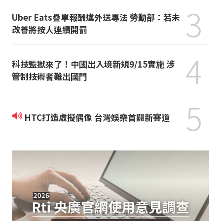
3
Uber Eats疊單報酬違外送專法 勞動部：若未
改善將按人連續開罰
4
科技監獄來了！中國出入境新規9/15實施 涉
管制技術者難出國門
5
HTC打造虛擬偶像 台灣娛樂首闢新賽道