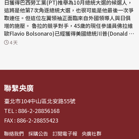
日獲得巴西勞工黨(PT)推舉為10月總統大選的候選人，
這將是他第7次角逐總統大選，也很可能是他最後一次爭
取連任。但這位左翼領袖正面臨來自外國領導人與日俱
增的施壓。 魯拉的競爭對手，45歲的現任參議員佛拉維
歐Flavio Bolsonaro)已經獲得美國總統川普(Donald T
r...
4 天
聯繫央廣
臺北市104中山區北安路55號
TEL : 886-2-28856168
FAX : 886-2-28855423
聯絡我們
採購公告
訂閱電子報
央廣社群