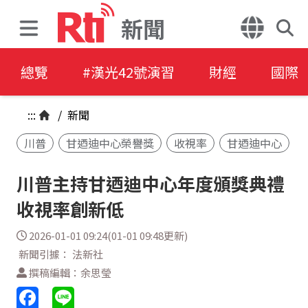
新聞
總覽
#漢光42號演習
財經
國際
:::
/
新聞
川普
甘迺迪中心榮譽獎
收視率
甘迺迪中心
川普主持甘迺迪中心年度頒獎典禮
收視率創新低
2026-01-01 09:24(01-01 09:48更新)
新聞引據： 法新社
撰稿編輯：余思瑩