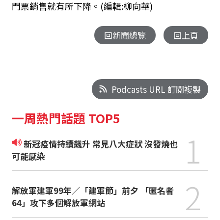
門票銷售就有所下降。(編輯:柳向華)
回新聞總覽
回上頁
Podcasts URL 訂閱複製
一周熱門話題 TOP5
1
新冠疫情持續飆升 常見八大症狀 沒發燒也
可能感染
2
解放軍建軍99年／「建軍節」前夕 「匿名者
64」攻下多個解放軍網站