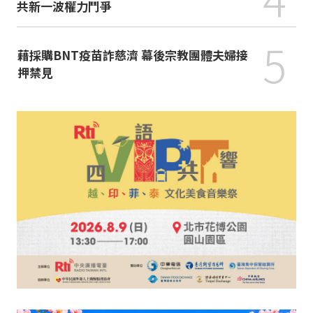
共新一波權力鬥爭
5
藉採購BNT疫苗詐慈濟 幕後宗教團體夫婦接
押禁見