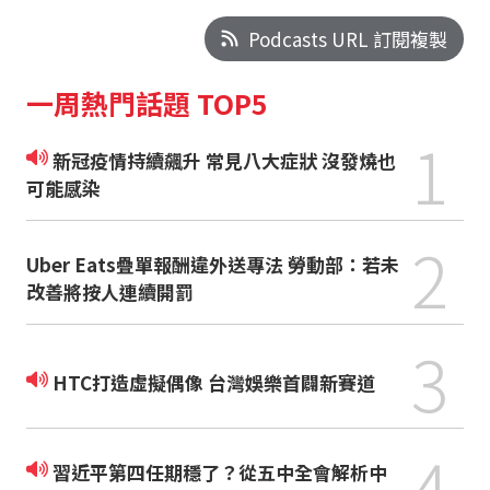
Podcasts URL 訂閱複製
一周熱門話題 TOP5
1
新冠疫情持續飆升 常見八大症狀 沒發燒也
可能感染
2
Uber Eats疊單報酬違外送專法 勞動部：若未
改善將按人連續開罰
3
HTC打造虛擬偶像 台灣娛樂首闢新賽道
4
習近平第四任期穩了？從五中全會解析中