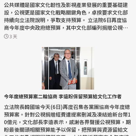
公共媒體是國家文化韌性及影視產業發展的重要基礎建
設，公視更是國家文化戰略關鍵角色，卓揆要求文化部
持續向立法院說明，爭取支持預算。 立法院6日再度協
商今年度中央政府總預算，其中文化部編列捐贈公視基
金會...
3 天
今年度總預算案二輪協商 李遠盼保留預算給文化工作者
立法院長韓國瑜今天(6日)再度召集各黨團協商今年度總
預算案。針對公視捐贈經費遭提案刪減及凍結逾新台幣1
0億元，文化部長李遠表示，感謝各界聲援公視預算，期
盼最後關頭相關預算能予以保留，把預算與資源留給文