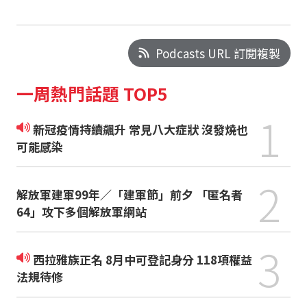
Podcasts URL 訂閱複製
一周熱門話題 TOP5
1
新冠疫情持續飆升 常見八大症狀 沒發燒也
可能感染
2
解放軍建軍99年／「建軍節」前夕 「匿名者
64」攻下多個解放軍網站
3
西拉雅族正名 8月中可登記身分 118項權益
法規待修