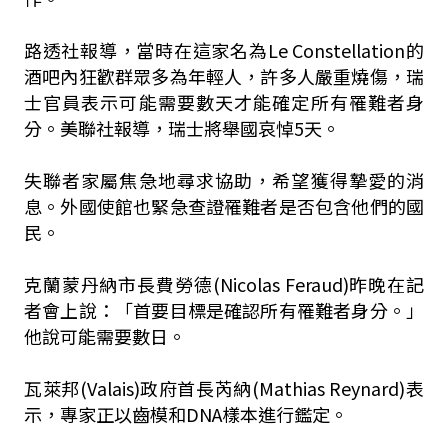
路透社報導，當時在這家名為Le Constellation的
酒吧內狂歡群眾多為年輕人，許多人嚴重燒傷，瑞
士官員表示可能需要數天才能確定所有罹難者身
分。美聯社報導，瑞士將舉國哀悼5天。
失聯者家屬焦急地尋求協助，希望獲得摯愛的消
息。外國使館也緊急查證罹難者是否包含他們的國
民。
克蘭蒙丹納市長費勞德(Nicolas Feraud)昨晚在記
者會上說：「首要目標是確認所有罹難者身分。」
他說可能需要數日。
瓦萊邦(Valais)政府首長芮納(Mathias Reynard)表
示，專家正以齒模和DNA樣本進行鑑定。