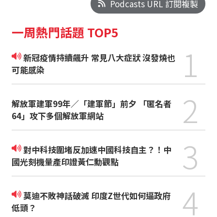
Podcasts URL 訂閱複製
一周熱門話題 TOP5
1
新冠疫情持續飆升 常見八大症狀 沒發燒也
可能感染
2
解放軍建軍99年／「建軍節」前夕 「匿名者
64」攻下多個解放軍網站
3
對中科技圍堵反加速中國科技自主？！中
國光刻機量產印證黃仁勳觀點
4
莫迪不敗神話破滅 印度Z世代如何逼政府
低頭？