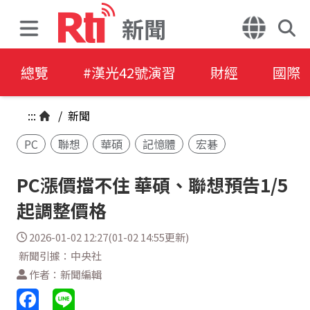
新聞
總覽
#漢光42號演習
財經
國際
:::
/
新聞
PC
聯想
華碩
記憶體
宏碁
PC漲價擋不住 華碩、聯想預告1/5
起調整價格
2026-01-02 12:27(01-02 14:55更新)
新聞引據：中央社
作者：新聞編輯