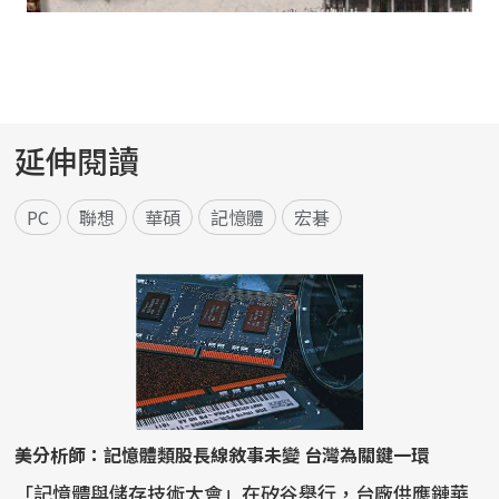
延伸閱讀
PC
聯想
華碩
記憶體
宏碁
美分析師：記憶體類股長線敘事未變 台灣為關鍵一環
「記憶體與儲存技術大會」在矽谷舉行，台廠供應鏈華