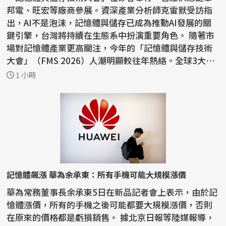
邦電、旺宏等廠商參展。資深產業分析師克雷默受訪指
出，AI不是泡沫，記憶體與儲存已成為推動AI發展的關
鍵引擎，台灣將持續在生態系中扮演重要角色。 隨著市
場對記憶體產業更高關注，今年的「記憶體與儲存技術
大會」（FMS 2026）人潮明顯較往年熱絡。全球3大記
憶體巨...
1 小時
記憶體飆漲 華為余承東：所有手機可能大規模漲價
華為常務董事長余承東5日在新品記者會上表示，由於記
憶體漲價，所有的手機之後可能都要大規模漲價，否則
在原來的價格都是虧損銷售。 據北京日報等陸媒報導，