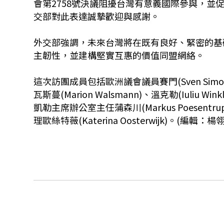
會第2758號決議阻擾台灣有意義國際參與，
交部對此表達誠摯歡迎與感謝。
外交部強調，未來台灣將在既有良好、緊密的基
主韌性，並建構堅實互惠的價值同盟網絡。
這次訪團成員包括歐洲議會議員賽門(Sven Simon)、比
瓦斯蔓(Marion Walsmann)、溫克勒(Iuliu Wink
凱勒主席辦公室主任蒲森川(Markus Poesentr
理歐絲特薇(Katerina Oosterwijk)。(編輯：楊翎