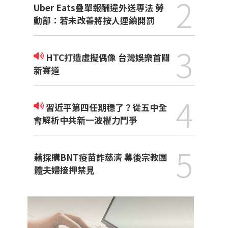
2
Uber Eats疊單報酬違外送專法 勞
動部：若未改善將按人連續開罰
3
HTC打造虛擬偶像 台灣娛樂首闢
新賽道
4
習近平第四任期穩了？從五中全
會解析中共新一波權力鬥爭
5
藉採購BNT疫苗詐慈濟 幕後宗教團
體夫婦接押禁見