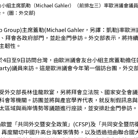
主席凱勒（Michael Gahler）（前排左三）率歐洲議會議
。 (圖：外交部)
dship Group)主席蓋勒(Michael Gahler，另譯：凱勒)率歐
統、拜會各政府部門，並赴金門參訪。外交部表示，將持
主韌性。
於4日至9日訪問台灣，由歐洲議會友台小組主席蓋勒擔任
e's Party)議員來訪。這是歐洲議會今年第一個訪台團，外交
受外交部長林佳龍款宴，另將拜會立法院、國家安全會議
科會等機關。訪團並將與產官學界代表，就反制假訊息與
太區域與兩岸情勢等議題進行座談，並安排赴金門參訪。
過歐盟「共同外交暨安全政策」(CFSP)及「共同安全暨防
議文，再度關切中國升高台海緊張情勢，以及透過扭曲聯合國