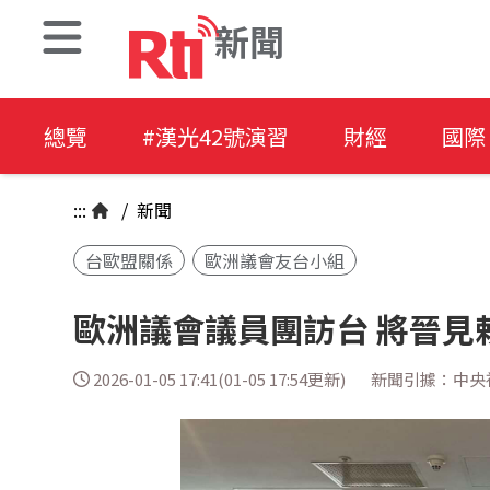
新聞
總覽
#漢光42號演習
財經
國際
:::
/
新聞
台歐盟關係
歐洲議會友台小組
歐洲議會議員團訪台 將晉見
2026-01-05 17:41(01-05 17:54更新)
新聞引據：中央