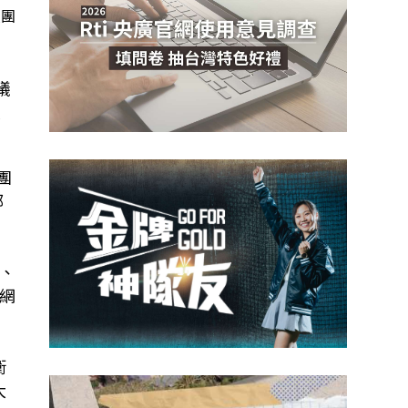
員團
洲議
續
團
部
、
網
衛
大