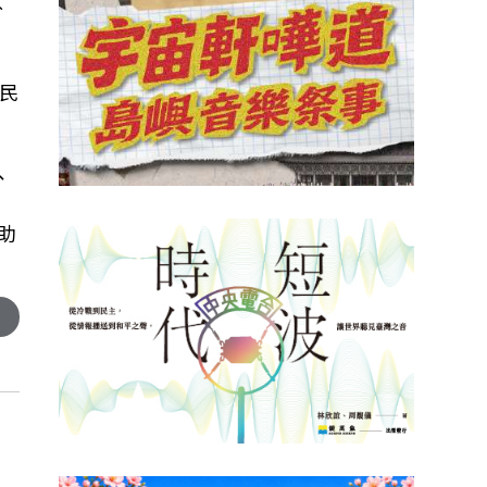
外
民
、
、
室助