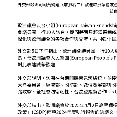
外交部歐洲司司黃鈞耀（前排右二）歡迎歐洲議會友台小組
訪台
歐洲議會友台小組(
European Taiwan Frien
會議員團一行10人訪台，期間將晉見賴清德總
深化與歐洲議會的各項合作與交流，共同強化民
外交部5日下午指出，歐洲議會議員團一行10人
長，偕歐洲議會人民黨團(European Peopl
對此表達誠摯歡迎。
外交部說明，訪團在台期間將晉見賴總統，並接
大陸委員會、經濟部、國防部、數位發展部與國
路攻擊、全社會防衛韌性、台歐盟經貿合作、印
外交部指出，歐洲議會於2025年4月2日高票通
政策」(CSDP)兩項2024年度執行報告的決