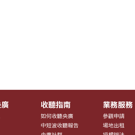
央廣
收聽指南
業務服務
息
如何收聽央廣
參觀申請
告
中短波收聽報告
場地出租
募
央廣社群
授權辦法