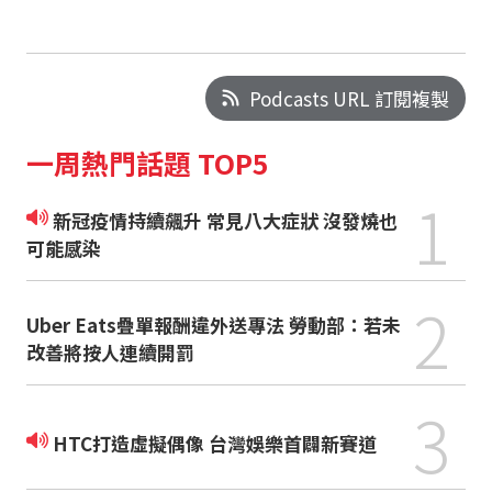
Podcasts URL 訂閱複製
一周熱門話題 TOP5
1
新冠疫情持續飆升 常見八大症狀 沒發燒也
可能感染
2
Uber Eats疊單報酬違外送專法 勞動部：若未
改善將按人連續開罰
3
HTC打造虛擬偶像 台灣娛樂首闢新賽道