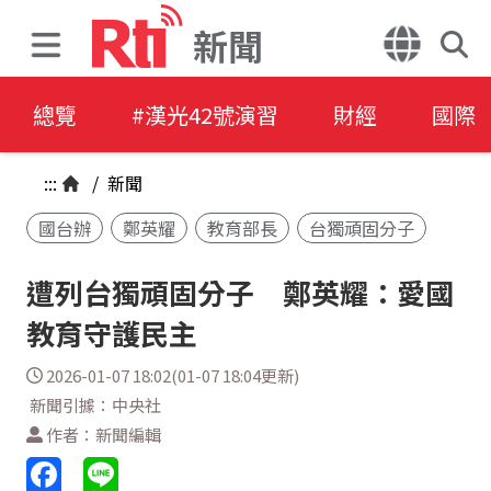
新聞
總覽
#漢光42號演習
財經
國際
:::
/
新聞
國台辦
鄭英耀
教育部長
台獨頑固分子
遭列台獨頑固分子 鄭英耀：愛國
教育守護民主
2026-01-07 18:02(01-07 18:04更新)
新聞引據：中央社
作者：新聞編輯