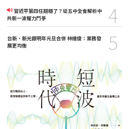
4
習近平第四任期穩了？從五中全會解析中
共新一波權力鬥爭
5
台新、新光銀明年元旦合併 林維俊：業務發
展更均衡