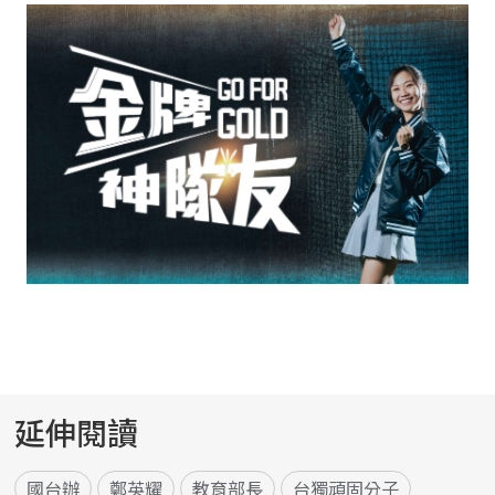
延伸閱讀
國台辦
鄭英耀
教育部長
台獨頑固分子