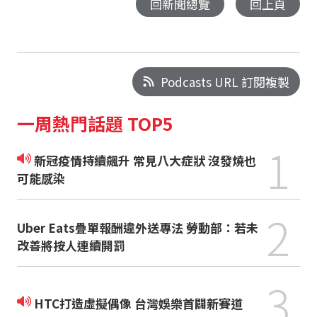
回新聞總覽
回上頁
Podcasts URL 訂閱複製
一周熱門話題 TOP5
1
新冠疫情持續飆升 常見八大症狀 沒發燒也
可能感染
2
Uber Eats疊單報酬違外送專法 勞動部：若未
改善將按人連續開罰
3
HTC打造虛擬偶像 台灣娛樂首闢新賽道