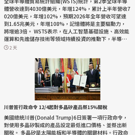
全球半導體貿易統計組織(WSTS)統計，第2季全球半導
體營收達到4030億美元，年增124%，累計上半年營收7
020億美元，年增102%，預期2026年全年營收可望達
到1.65兆美元，年增108%，記憶體將是主要驅動力，
將增逾3倍。 WSTS表示，在人工智慧基礎設施、高效能
運算和先進儲存技術等領域持續投資的推動下，半導體
產業今年上半年...
2 天
川普簽行政命令 12/4起對多晶矽產品祭15%關稅
美國總統川普(Donald Trump)6日簽署一項行政命令，
對使用多晶矽製成的產品設定最低進口價格、並祭出新
關稅。 多晶矽是太陽能板和半導體的關鍵材料。行政命