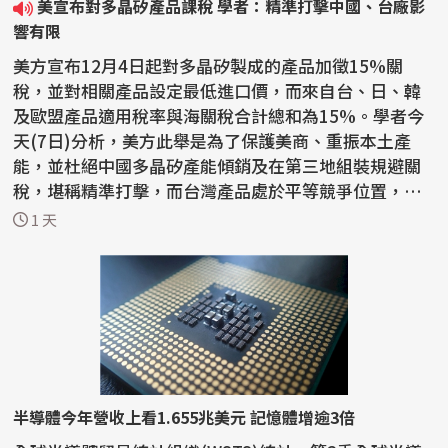
美宣布對多晶矽產品課稅 學者：精準打擊中國、台廠影
響有限
美方宣布12月4日起對多晶矽製成的產品加徵15%關
稅，並對相關產品設定最低進口價，而來自台、日、韓
及歐盟產品適用稅率與海關稅合計總和為15%。學者今
天(7日)分析，美方此舉是為了保護美商、重振本土產
能，並杜絕中國多晶矽產能傾銷及在第三地組裝規避關
稅，堪稱精準打擊，而台灣產品處於平等競爭位置，對
台廠影響有限，...
1 天
半導體今年營收上看1.655兆美元 記憶體增逾3倍