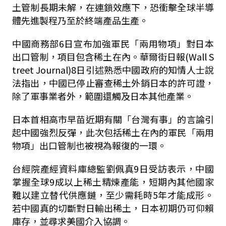
土管制長期未解，在連鎖效應下，恐衝擊全球半導
體先進製程乃至於終端產品生產。
中國商務部6日宣布加強軍民「兩用物項」對日本
出口管制，項目包含稀土在內。華爾街日報(Wall S
treet Journal)8日引述熟悉中國政府的知情人士說
法指出，中國已停止審查稀土外銷日本的許可證，
除了軍事業者外，範圍還觸及日本其他產業。
日本首相高市早苗近期有關「台灣有事」的言論引
起中國強烈反彈，此次包括稀土在內的軍民「兩用
物項」出口管制也被視為報復的一環。
台經院產經資料庫總監劉佩真9日受訪表示，中國
掌握全球9成以上稀土精煉產能，短期內其他國家
難以建立替代供應鏈，至少需耗時5年才能成形。
若中國真的切斷對日輸出稀土，日本初期仍可仰賴
庫存，並尋求美國介入協調。