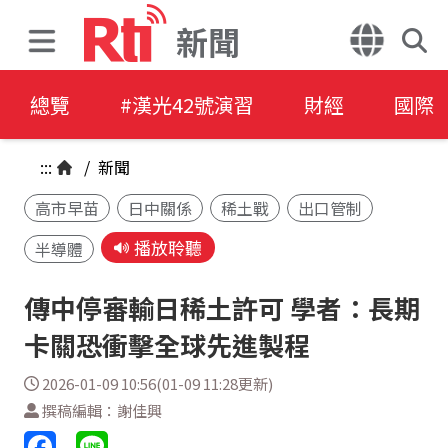
新聞
總覽
#漢光42號演習
財經
國際
:::
/
新聞
高市早苗
日中關係
稀土戰
出口管制
播放聆聽
半導體
傳中停審輸日稀土許可 學者：長期
卡關恐衝擊全球先進製程
2026-01-09 10:56(01-09 11:28更新)
撰稿編輯：謝佳興