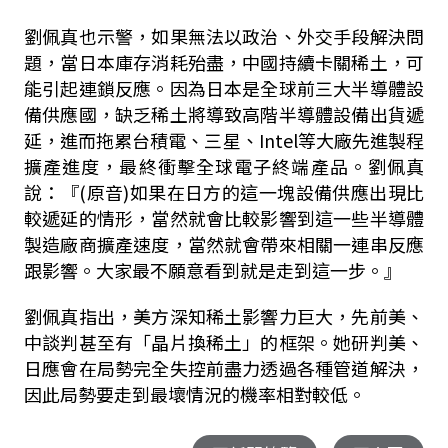
劉佩真也示警，如果無法以政治、外交手段解決問
題，當日本庫存消耗殆盡，中國持續卡關稀土，可
能引起連鎖反應。因為日本是全球前三大半導體設
備供應國，缺乏稀土將導致高階半導體設備出貨遞
延，進而拖累台積電、三星、Intel等大廠先進製程
擴產進度，最終衝擊全球電子終端產品。劉佩真
說：『(原音)如果在日方的這一塊設備供應出現比
較遞延的情形，當然就會比較影響到這一些半導體
製造廠商擴產速度，當然就會帶來相關一連串反應
跟影響。大家最不願意看到就是走到這一步。』
劉佩真指出，美方深知稀土影響力巨大，先前美、
中談判甚至有「晶片換稀土」的框架。她研判美、
日應會在局勢完全失控前盡力透過各種管道解決，
因此局勢要走到最壞情況的機率相對較低。