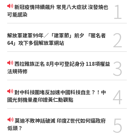
1
新冠疫情持續飆升 常見八大症狀 沒發燒也
可能感染
2
解放軍建軍99年／「建軍節」前夕 「匿名者
64」攻下多個解放軍網站
3
西拉雅族正名 8月中可登記身分 118項權益
法規待修
4
對中科技圍堵反加速中國科技自主？！中
國光刻機量產印證黃仁勳觀點
5
莫迪不敗神話破滅 印度Z世代如何逼政府
低頭？