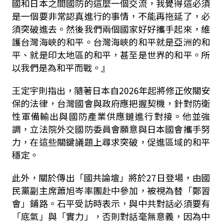
國和日本之間國防的這麼一個交流，我覺得這必須
是一個要非常認真進行的事情，不能再拖延了，必
須突破進去。然後我們兩個國家好好攜手起來，維
護台灣海峽的和平。台灣海峽的和平就是亞洲的和
平、就是印太地區的和平，甚至是世界的和平。所
以我們是為和平而戰。』
王定宇則指出，隨著日本自
2026
年起將修正攸關安
保的法律，台灣國會與政府應把握契機，針對防衛
性軍備輸出與國防產業供應鏈進行對接。他並強
調，立法院外交國防委員會願意與日本國會攜手努
力，在這些關鍵議題上尋求突破，促進區域的和平
穩定。
此外，關於傳出「國共論壇」將於
27
日登場，由國
民黨副主席蕭旭岑率團赴中參加，被視為替「鄭習
會」鋪路。石平受訪時表示，與中共對話必須要有
「底氣」與「實力」，否則對話毫無意義，因為中