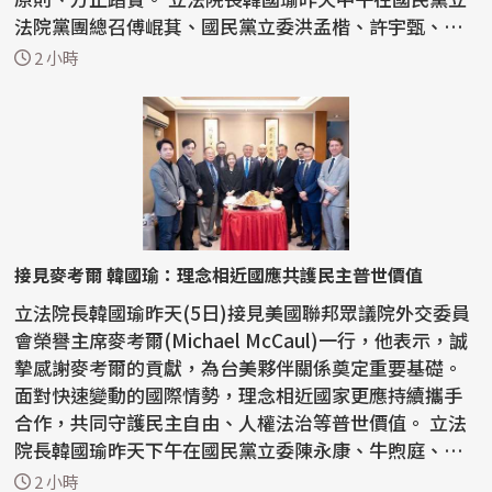
法院黨團總召傅崐萁、國民黨立委洪孟楷、許宇甄、林
思銘、...
2 小時
接見麥考爾 韓國瑜：理念相近國應共護民主普世價值
立法院長韓國瑜昨天(5日)接見美國聯邦眾議院外交委員
會榮譽主席麥考爾(Michael McCaul)一行，他表示，誠
摯感謝麥考爾的貢獻，為台美夥伴關係奠定重要基礎。
面對快速變動的國際情勢，理念相近國家更應持續攜手
合作，共同守護民主自由、人權法治等普世價值。 立法
院長韓國瑜昨天下午在國民黨立委陳永康、牛煦庭、徐
巧芯...
2 小時