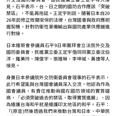
見。石平表示，台、日之間的國防合作應該「突破
禁區」，不能再拖延。王定宇則說，隨著日本自
20
26
年起修正攸關安保的法律，台灣國會與政府應把
握契機，針對防衛性軍備輸出與國防產業供應鏈進
行對接。
日本維新會參議員石平
9
日率團拜會立法院外交及
國防委員會，民進黨立委王定宇偕同同黨立委沈伯
洋、羅美玲、陳俊宇、張雅琳、李坤城、黃捷等人
接見。
身兼日本參議院外交防衛委員會理事的石平表示，
此行希望能與台灣國會議員深入交流，他認為作為
國會議員，有責任推動兩國在國防領域的實質磋
商，「必須突破過去的禁區，取得實質進展」，因
為維護台海和平就是維護印太地區的和平。石平：
『
(
原音
)
然後透過我們來推動台灣和日本、中華民