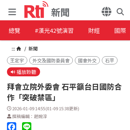
新聞
總覽
#漢光42號演習
財經
國際
:::
/
新聞
王定宇
外交及國防委員會
國會外交
石平
播放聆聽
拜會立院外委會 石平籲台日國防合
作「突破禁區」
2026-01-09 14:55(01-09 15:38更新)
撰稿編輯：趙婉淳