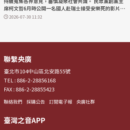
持續蒐集各界意見，審慎凝聚社會共識。 民眾黨創黨主
席柯文哲6月時公開一名國人赴瑞士接受安樂死的影片與
故事，...
2026-07-30 11:32
聯繫央廣
臺北市104中山區北安路55號
TEL : 886-2-28856168
FAX : 886-2-28855423
聯絡我們
採購公告
訂閱電子報
央廣社群
臺灣之音APP