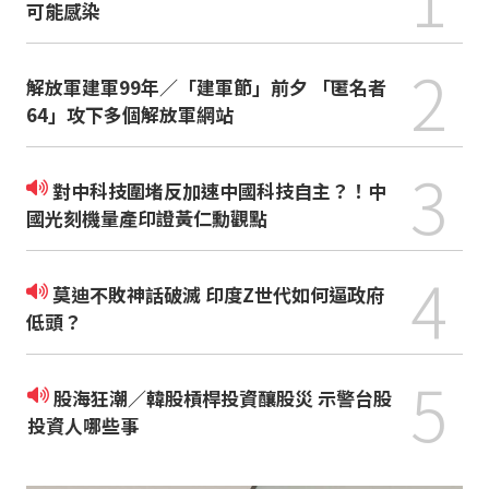
可能感染
2
解放軍建軍99年／「建軍節」前夕 「匿名者
64」攻下多個解放軍網站
3
對中科技圍堵反加速中國科技自主？！中
國光刻機量產印證黃仁勳觀點
4
莫迪不敗神話破滅 印度Z世代如何逼政府
低頭？
5
股海狂潮／韓股槓桿投資釀股災 示警台股
投資人哪些事