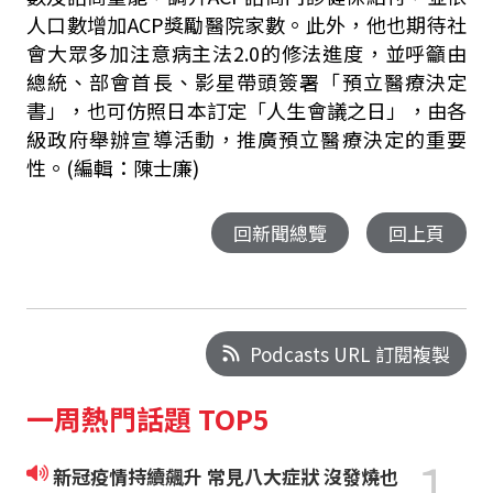
人口數增加
ACP
獎勵醫院家數。此外，他也期待社
會大眾多加注意病主法
2.0
的修法進度，並呼籲由
總統、部會首長、影星帶頭簽署「預立醫療決定
書」，也可仿照日本訂定「人生會議之日」，由各
級政府舉辦宣導活動，推廣預立醫療決定的重要
性。(編輯：陳士廉)
回新聞總覽
回上頁
Podcasts URL 訂閱複製
一周熱門話題 TOP5
1
新冠疫情持續飆升 常見八大症狀 沒發燒也