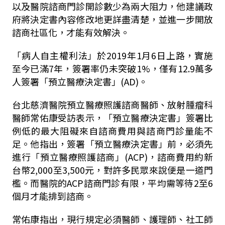
以及醫院諮商門診開診數少為兩大阻力，他建議政
府將決定書內容修改地更詳盡清楚，並進一步開放
諮商社區化，才能有效解決。
「病人自主權利法」於
2019
年
1
月
6
日上路，實施
至今已滿
7
年，簽署率仍未突破
1%
，僅有
12.9
萬多
人簽署「預立醫療決定書」
(AD)
。
台北慈濟醫院預立醫療照護諮商醫師、放射腫瘤科
醫師常佑康受訪表示，「預立醫療決定書」簽署比
例低的最大阻礙來自諮商費用與諮商門診量能不
足。他指出，簽署「預立醫療決定書」前，必須先
進行「預立醫療照護諮商」
(ACP)
，諮商費用約新
台幣
2,000
至
3,500
元，對許多民眾來說便是一道門
檻。而醫院的
ACP
諮商門診有限，平均需等待
2
至
6
個月才能排到諮商。
常佑康指出，現行規定必須醫師、護理師、社工師