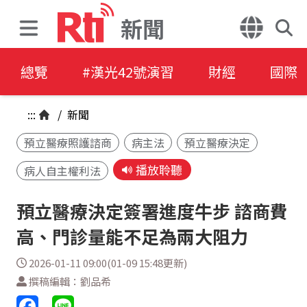
新聞
總覽
#漢光42號演習
財經
國際
:::
/
新聞
預立醫療照護諮商
病主法
預立醫療決定
播放聆聽
病人自主權利法
預立醫療決定簽署進度牛步 諮商費
高、門診量能不足為兩大阻力
2026-01-11 09:00(01-09 15:48更新)
撰稿編輯：劉品希