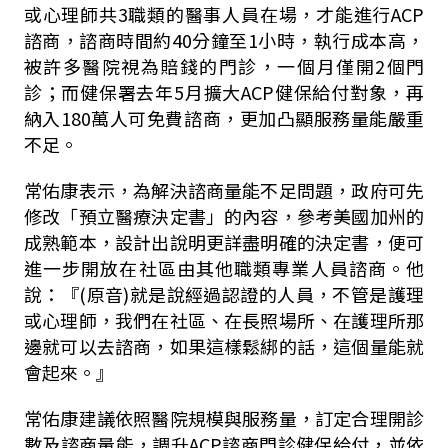
或心理師共
3
職類的醫事人員在場，才能進行
ACP
諮商，諮商時間約
40
分鐘至
1
小時，執行成本高，
被許多醫院視為賠錢的門診，一個月僅開
2
個門
診；而健保署去年
5
月擴大
ACP
健保給付對象，再
納入
180
萬人可免費諮商，更加凸顯服務量能嚴重
不足。
常佑康表示，為解決諮商量能不足問題，政府可先
修改「預立醫療決定書」的內容，參考美國加州的
成熟範本，設計出說明更詳盡明確的決定書，便可
進一步開放在社區由其他職類專業人員諮商。他
說：『
(
原音
)
就是說經過認證的人員，不管是護理
或心理師，我們在社區、在長照場所、在護理所那
邊就可以去諮商，如果這樣鬆綁的話，這個量能就
會起來。』
常佑康建議依照醫院規模與服務量，訂定合理開診
數及諮商量能，調升
ACP
諮商門診健保給付，並依