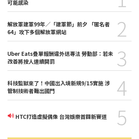
可能感染
2
解放軍建軍99年／「建軍節」前夕 「匿名者
64」攻下多個解放軍網站
3
Uber Eats疊單報酬違外送專法 勞動部：若未
改善將按人連續開罰
4
科技監獄來了！中國出入境新規9/15實施 涉
管制技術者難出國門
5
HTC打造虛擬偶像 台灣娛樂首闢新賽道