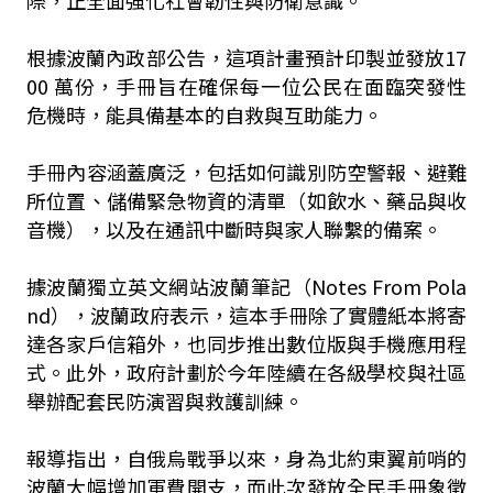
際，正全面強化社會韌性與防衛意識。
根據波蘭內政部公告，這項計畫預計印製並發放17
00 萬份，手冊旨在確保每一位公民在面臨突發性
危機時，能具備基本的自救與互助能力。
手冊內容涵蓋廣泛，包括如何識別防空警報、避難
所位置、儲備緊急物資的清單（如飲水、藥品與收
音機），以及在通訊中斷時與家人聯繫的備案。
據波蘭獨立英文網站波蘭筆記（Notes From Pola
nd），波蘭政府表示，這本手冊除了實體紙本將寄
達各家戶信箱外，也同步推出數位版與手機應用程
式。此外，政府計劃於今年陸續在各級學校與社區
舉辦配套民防演習與救護訓練。
報導指出，自俄烏戰爭以來，身為北約東翼前哨的
波蘭大幅增加軍費開支，而此次發放全民手冊象徵