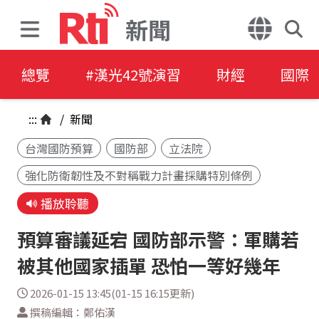
新聞
總覽
#漢光42號演習
財經
國際
:::
/
新聞
台灣國防預算
國防部
立法院
強化防衛韌性及不對稱戰力計畫採購特別條例
播放聆聽
預算審議延宕 國防部示警：軍購若
被其他國家插單 恐怕一等好幾年
2026-01-15 13:45(01-15 16:15更新)
撰稿編輯：鄭佑漢