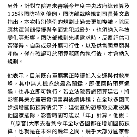
另外，針對立院遲未審議今年度中央政府總預算及
1.25
兆國防特別條例，國防部戰略規劃司長黃文啟
指出，本次特別條例的規劃比過去更加複雜，除因
應共軍常態侵擾與全面進犯威脅外，也須納入科技
變化等影響。國防部規劃先期需求時，反覆評估可
否獲得、自製或是外購可行性，以及供售國意願與
產能，僅在確認可於預算範圍內執行後，才會納入
規劃。
他表示，目前既有軍購案正陸續進入交運與付款高
峰，其中無人機系統最為關鍵，即便國防預算通
過，也非立即可執行。若立法院審議預算延宕，將
影響與美方簽署發價書與後續排程；在全球多國同
步擴增國防預算情況下，延後簽約恐導致交期被其
他國家插隊，影響時間可能以「年」計算。他說：
『
(
原音
)
大家去看到今年全球各國都在增加國防預
算，也就是在未來的幾年之間，幾乎大部分國家都