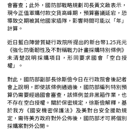
會審查；此外，國防部戰略規劃司長黃文啟表示，
現今正值軍購付款交貨高峰期，預算審議延宕，恐
導致交期被其他國家插隊，影響時間可能以「年」
計算。
近日藍白陣營質疑行政院所提出的新台幣
1.25
兆元
《強化防衛韌性及不對稱戰力計畫採購特別條例》
未清楚說明採購項目，形同要求國會「空白授
權」。
對此，國防部副部長徐斯儉今日在行政院會後記者
會上說明，即使該條例通過後，國防部編列特別預
算仍需要經過國會審查，該條例並非黑箱作業，也
不存在空白授權。關於保密規定，徐斯儉解釋，基
於我方《國安機密保護法》及美對台安全援助規
定，需待美方政府對外公佈後，國防部才可將個別
採購案對外公開。