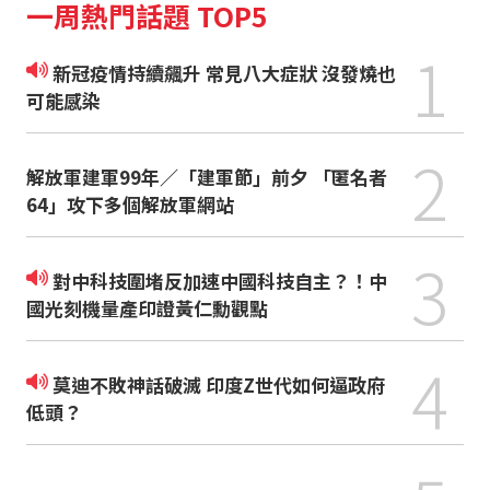
一周熱門話題 TOP5
1
新冠疫情持續飆升 常見八大症狀 沒發燒也
可能感染
2
解放軍建軍99年／「建軍節」前夕 「匿名者
64」攻下多個解放軍網站
3
對中科技圍堵反加速中國科技自主？！中
國光刻機量產印證黃仁勳觀點
4
莫迪不敗神話破滅 印度Z世代如何逼政府
低頭？