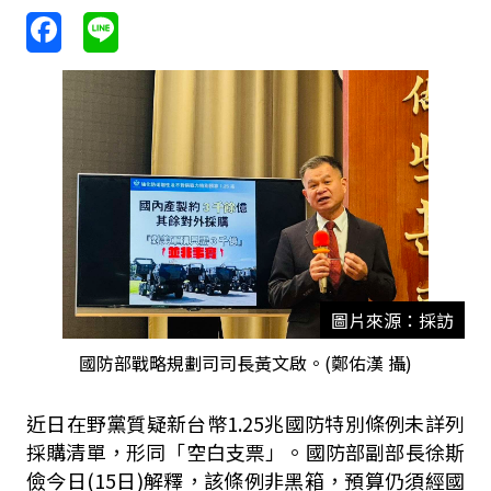
圖片來源：採訪
國防部戰略規劃司司長黃文啟。(鄭佑漢 攝)
近日在野黨質疑新台幣
1.25
兆國防特別條例未詳列
採購清單，形同「空白支票」。國防部副部長徐斯
儉今日
(15
日
)
解釋，該條例非黑箱，預算仍須經國