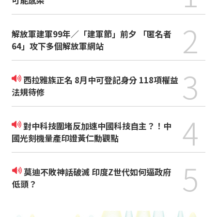
2
解放軍建軍99年／「建軍節」前夕 「匿名者
64」攻下多個解放軍網站
3
西拉雅族正名 8月中可登記身分 118項權益
法規待修
4
對中科技圍堵反加速中國科技自主？！中
國光刻機量產印證黃仁勳觀點
5
莫迪不敗神話破滅 印度Z世代如何逼政府
低頭？