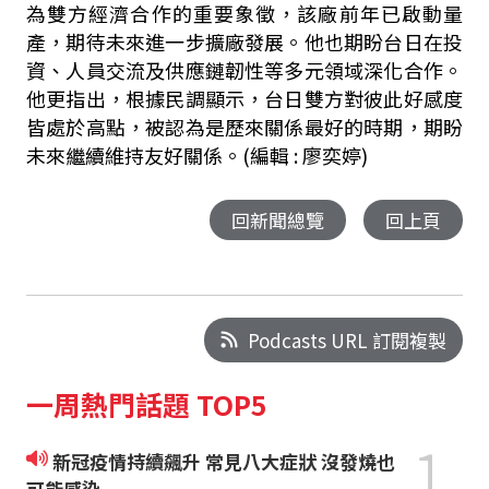
為雙方經濟合作的重要象徵，該廠前年已啟動量
產，期待未來進一步擴廠發展。他也期盼台日在投
資、人員交流及供應鏈韌性等多元領域深化合作。
他更指出，根據民調顯示，台日雙方對彼此好感度
皆處於高點，被認為是歷來關係最好的時期，期盼
未來繼續維持友好關係。
(編輯 : 廖奕婷)
回新聞總覽
回上頁
Podcasts URL 訂閱複製
一周熱門話題 TOP5
1
新冠疫情持續飆升 常見八大症狀 沒發燒也
可能感染