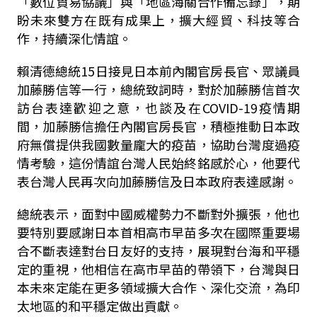
「數位貿易協議」與「地區海關合作備忘錄」，期
盼未來雙方在既有成果上，擴大經貿、科技等合
作，持續深化情誼。
賴清德總統
15
日接見日本前內閣官房長官、眾議員
加藤勝信等一行，總統致詞時，對於加藤勝信首次
訪台表達歡迎之意，也談及在
COVID-19
疫情期
間，加藤勝信擔任內閣官房長官，積極推動日本政
府無償提供我國數量龐大的疫苗，協助台灣度過疫
情考驗，這份情誼台灣人民始終銘感於心，他要代
表台灣人民再次向加藤勝信及日本政府表達感謝。
總統表示，面對中國威權勢力不斷對外擴張，他也
要特別要感謝日本首相高市早苗多次在國際重要場
合不斷表達對台日友好的支持，展現對台海和平穩
定的重視，他相信在高市早苗的帶領下，台灣與日
本未來定能在更多領域擴大合作、深化交流，為印
太地區的和平穩定做出貢獻。