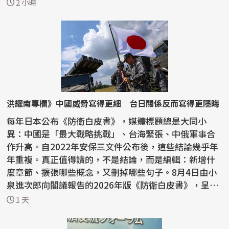
思銘、...
2 小時
洪耀南專欄》中國威脅寫得更細 台日關係反而寫得更隱晦
每年日本公布《防衛白皮書》，媒體標題總是大同小
異：中國是「最大戰略挑戰」、台海緊張、中俄軍事合
作升高。自2022年安保三文件公布後，這些結論幾乎年
年重複。真正值得讀的，不是結論，而是編輯：新增什
麼章節、擴張哪些概念，又刪掉哪些句子。8月4日由小
泉進次郎向閣議報告的2026年版《防衛白皮書》，呈現
一個鮮明反...
1 天