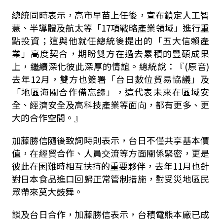
總統同時表示，高市早苗上任後，宣布鎖定人工智
慧、半導體及航太等「
17
項戰略產業領域」進行重
點投資；這與他就任總統後提出的「五大信賴產
業」高度契合，期盼雙方在過去累積的豐碩成果
上，繼續深化彼此深厚的情誼。總統說：『
(
原音
)
去年
12
月，雙方也簽署「台日數位貿易協議」及
「地區海關合作備忘錄」，這代表未來在區域安
全、經濟安全及高科技產業等面向，都有更多、更
大的合作空間。』
加藤勝信隨後致詞時則表示，台日不僅共享基本價
值，在經貿合作、人員交流等方面關係緊密，更是
彼此在困難時相互扶持的重要夥伴，去年
11
月也針
對日本食品進口回歸正常管制措施，對受災地區民
眾帶來莫大鼓舞。
談及台日合作，加藤勝信表示，台積電熊本廠已成