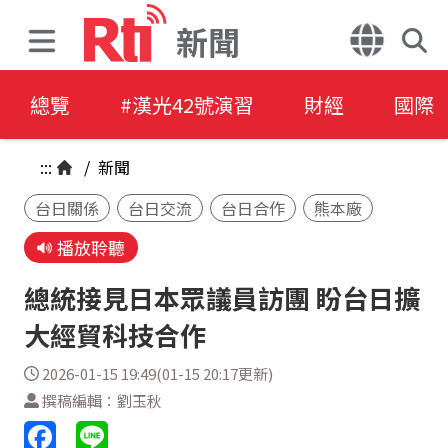
新聞
總覽
#漢光42號演習
財經
國際
:::
/
新聞
台日關係
台日交流
台日合作
熊本廠
播放聆聽
總統接見日本眾議員訪團 盼台日擴
大經貿科技合作
2026-01-15 19:49(01-15 20:17更新)
撰稿編輯：劉玉秋