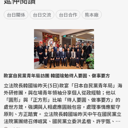
延伸閱讀
台日關係
台日交流
台日合作
熊本廠
款宴自民黨青年局訪團 韓國瑜勉待人要圓、做事要方
立法院長韓國瑜昨天(5日)款宴「日本自民黨青年局」海
外研修團，與在場青年領袖分享個人從政經驗；他以
「圓形」與「正方形」比喻「待人要圓、做事要方」的
處世方箴，強調與人相處應圓融包容，處理事情應堅守
原則、方正踏實。 立法院長韓國瑜昨天中午在國民黨立
法院黨團總召傅崐萁、國民黨立委洪孟楷、許宇甄、林