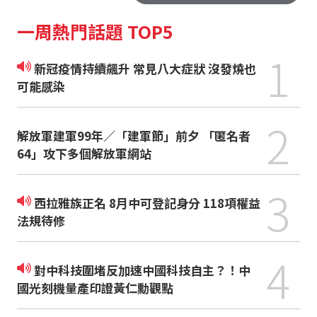
一周熱門話題 TOP5
1
新冠疫情持續飆升 常見八大症狀 沒發燒也
可能感染
2
解放軍建軍99年／「建軍節」前夕 「匿名者
64」攻下多個解放軍網站
3
西拉雅族正名 8月中可登記身分 118項權益
法規待修
4
對中科技圍堵反加速中國科技自主？！中
國光刻機量產印證黃仁勳觀點