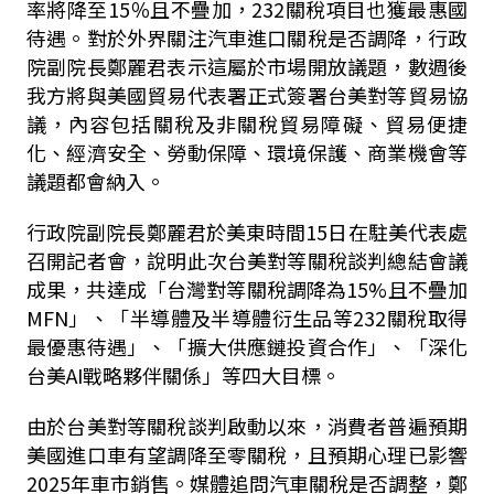
率將降至15％且不疊加，232關稅項目也獲最惠國
待遇。對於外界關注汽車進口關稅是否調降，行政
院副院長鄭麗君表示
這屬於市場開放議題，
數週後
我方將與美國貿易代表署正式簽署台美對等貿易協
議，內容包括關稅及非關稅貿易障礙、貿易便捷
化、經濟安全、勞動保障、環境保護、商業機會等
議題都會納入。
行政院副院長鄭麗君於美東時間15日在駐美代表處
召開記者會，說明此次台美對等關稅談判總結會議
成果，共達成「台灣對等關稅調降為15%且不疊加
MFN」、「半導體及半導體衍生品等232關稅取得
最優惠待遇」、「擴大供應鏈投資合作」、「深化
台美AI戰略夥伴關係」等四大目標。
由於台美對等關稅談判啟動以來，消費者普遍預期
美國進口車有望調降至零關稅，且預期心理已影響
2025年車市銷售。媒體追問汽車關稅是否調整，鄭