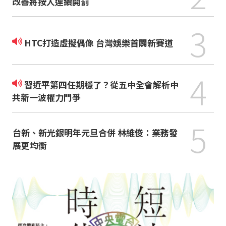
改善將按人連續開罰
3
HTC打造虛擬偶像 台灣娛樂首闢新賽道
4
習近平第四任期穩了？從五中全會解析中
共新一波權力鬥爭
5
台新、新光銀明年元旦合併 林維俊：業務發
展更均衡