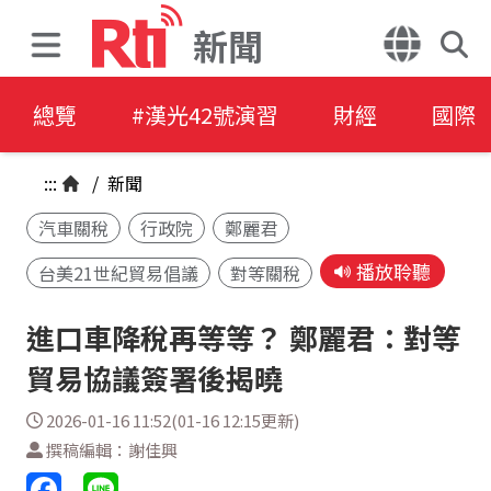
新聞
總覽
#漢光42號演習
財經
國際
:::
/
新聞
汽車關稅
行政院
鄭麗君
播放聆聽
台美21世紀貿易倡議
對等關稅
進口車降稅再等等？ 鄭麗君：對等
貿易協議簽署後揭曉
2026-01-16 11:52(01-16 12:15更新)
撰稿編輯：謝佳興