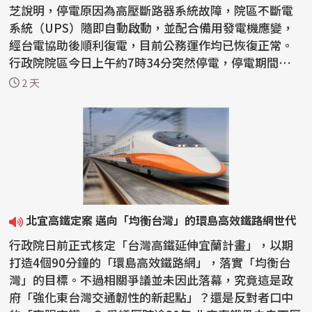
芝說明，停電原因為高壓斷路器系統故障，院區不斷電
系統（UPS）隨即自動啟動，並配合備用發電機應變，
經台電協助後順利復電，目前公務運作均已恢復正常。
行政院院區今日上午約7時34分突然停電，停電期間辦公
室照...
2 天
北宜高鐵定案 邁向「均衡台灣」的環島高效鐵路網世代
行政院日前正式核定「台灣高鐵延伸宜蘭計畫」，以期
打造4個90分鐘的「環島高效鐵路網」，落實「均衡台
灣」的目標。不過相關爭議並未因此落幕，究竟這是政
府「強化東台灣交通韌性的新起點」？還是反對者口中