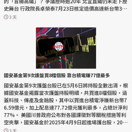
的「盲腸高鐵」？ 爭議歷時逾20年 北宜直鐵仍未走下歷
史舞台 行政院長卓榮泰7月23日核定造價高達新台幣3,
5...
3 天
國安基金第9次護盤買8檔個股 靠台積電賺77億最多
國安基金第9次護盤台股已在5月6日將持股全數出清，根
據國安基金揭露當次護盤持股明細，共買進8檔個股，涵
蓋科技、傳產及金融股，其中以買進台積電淨賺新台幣7
6.59億元，加上配息達77.72億元獲利最多，占總計淨利
77%。 美國川普政府公布對各國課徵對等關稅措施等利
空夾擊，國安基金於2025年4月9日起進場護台股，202
6...
3 天