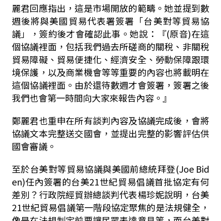
麗君回應指出，這是市場開放的範疇。她並提到數
週後將與美國貿易代表署簽署「台美對等貿易協
議」，簽約後才會確認此事。她說：『(原音)在這
個協議裡面，包括我們過去所磋商的關稅、非關稅
貿易障礙、貿易便捷化、經濟安全、勞動保障跟環
境保護，以及商業機會等等重要的內容也將載明在
這個協議裡面。由於還待數週才會簽署，簽署之後
我們也會第一時間向大家來報告內容。』
鄭麗君也重申在所有談判內容及協議完成後，會將
協議文本完整送交國會，並提出完整的影響評估供
國會審議。
至於台美對等貿易協議與美國前總統拜登(Joe Bid
en)任內簽署的台美21世紀貿易倡議首批協定有何
差別？行政院經貿辦總談判代表楊珍妮說明，台美
21世紀貿易倡議第一階段協定聚焦的是法規健全，
像是在法規制定前要讓民眾表達意見等，而台美對