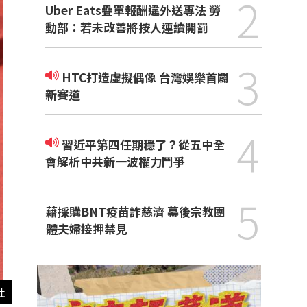
2
Uber Eats疊單報酬違外送專法 勞
動部：若未改善將按人連續開罰
3
HTC打造虛擬偶像 台灣娛樂首闢
新賽道
4
習近平第四任期穩了？從五中全
會解析中共新一波權力鬥爭
5
藉採購BNT疫苗詐慈濟 幕後宗教團
體夫婦接押禁見
社