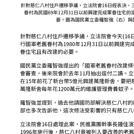
針對慈仁八村住戶遷移爭議，立法院會16日經表決，
眷村為民國69年12月31日以前興建完成軍眷住宅
要。圖為國民黨立委羅智強（右）與
針對慈仁八村住戶遷移爭議，立法院會今天
(16
行國軍老舊眷村為
1980
年
12
月
31
日以前興建完
眷住宅且有改建的必要。
國民黨立委羅智強提出的「國軍老舊眷村改建條
會審查，後來院會於去年
11
月抽出逕付二讀。立
在
15
年前花了新台幣
5
億元興建萬隆新舍，要把
萬隆新舍每年花
1200
萬元的維護管理費養蚊子
羅智強並提到，過去他請國防部解決慈仁八村的
部也多次告訴他，這次修法受影響的只有慈仁八
立法院會
16
日處理此案，民進黨團幹事長鍾佳濱
1996
年施行後，慈仁八村竟被列入要改善的老