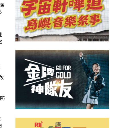
老舊
必
現
軍
員
府
致
防
在
起