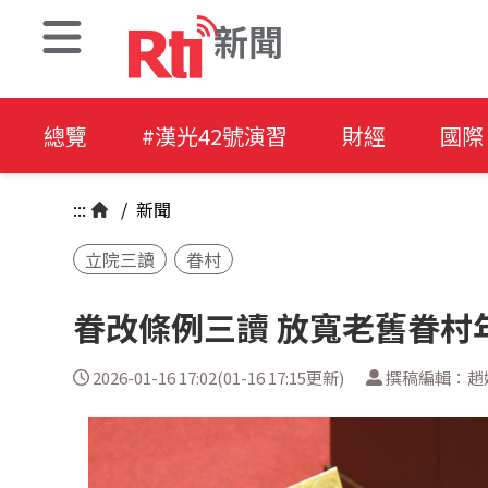
新聞
總覽
#漢光42號演習
財經
國際
:::
/
新聞
立院三讀
眷村
眷改條例三讀 放寬老舊眷
2026-01-16 17:02(01-16 17:15更新)
撰稿編輯：趙