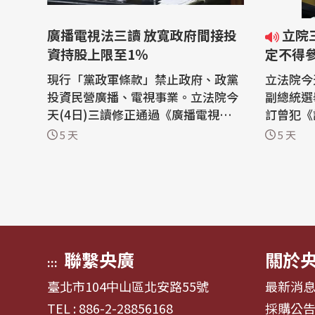
廣播電視法三讀 放寬政府間接投
立院三讀 曾犯詐防條例有罪確
資持股上限至1％
定不得
現行「黨政軍條款」禁止政府、政黨
立法院今
投資民營廣播、電視事業。立法院今
副總統選
天(4日)三讀修正通過《廣播電視法》
訂曾犯《
部分條文，適度鬆綁政府、其捐助成
並經法院
5 天
5 天
立的財團法人及其受託人間接投資廣
為候選人。 現行《總統副總
電事業，從持有1股都不行，放寬至
免法》第
上限1%。 現行廣播電視法規定，政
患罪、貪
府、政黨、其捐助成立的財團法人及
全法》、
其受託人不得直接、間接投資民營廣
《毒品危
播、...
決確定...
聯繫央廣
關於
:::
臺北市104中山區北安路55號
最新消
TEL : 886-2-28856168
採購公