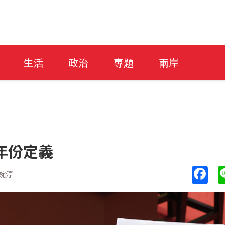
生活
政治
專題
兩岸
村年份定義
婉淳