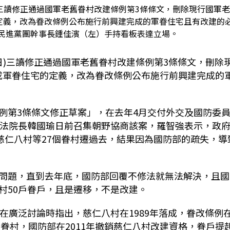
三讀修正通過國軍老舊眷村改建條例第3條條文，刪除現行國軍
的定義，改為眷改條例公布施行前興建完成的軍眷住宅且有改建的
民進黨團幹事長鍾佳濱（左）手持看板表達立場。
日
)
三讀修正通過國軍老舊眷村改建條例第
3
條條文，刪除
成軍眷住宅的定義，改為眷改條例公布施行前興建完成的
例第
3
條條文修正草案」，在去年
4
月交付外交及國防委
法院長韓國瑜日前召集朝野協商該案，羅智強表示，政
慈仁八村等
27
個眷村遷過去，結果因為國防部的疏失，導
。
問題，直到去年底，國防部回覆不修法就無法解決，且國
村
50
戶眷戶，且是遷移，不是改建。
在廣泛討論時指出，慈仁八村在
1989
年落成，眷改條例
舊眷村，國防部在
2011
年撤銷慈仁八村改建資格，眷戶提