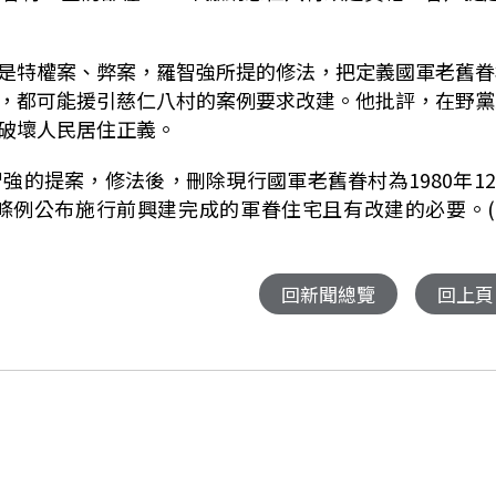
是特權案、弊案，羅智強所提的修法，把定義國軍老舊眷
，都可能援引慈仁八村的案例要求改建。他批評，在野黨
破壞人民居住正義。
智強的提案，修法後，刪除現行國軍老舊眷村為
1980
年
12
條例公布施行前興建完成的軍眷住宅且有改建的必要。(
回新聞總覽
回上頁