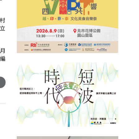
村
立
月
編