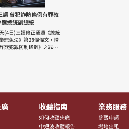
參選總統副總統
天(4日)三讀修正通過《總統
舉罷免法》第26條條文，增
詐欺犯罪防制條例》之罪，
判決有罪確定者，不得登記
統選舉罷
26條條文明定，曾犯內亂外
污罪，或者曾違反《國家安
《組織犯罪防制條例》、
害防制條例》等，經有罪判
央廣
收聽指南
業務服務
息
如何收聽央廣
參觀申請
告
中短波收聽報告
場地出租