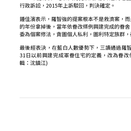
行政訴訟，
2015
年上訴駁回，判決確定。
鍾佳濱表示，羅智強的提案根本不是救濟案，而
的年份拿掉後，當年依眷改條例興建完成的眷舍
委為個案修法，貪圖個人私利，圖利特定族群，
最後經表決，在藍白人數優勢下，三讀通過羅
31
日以前興建完成軍眷住宅的定義，改為眷改
輯：沈鎮江)