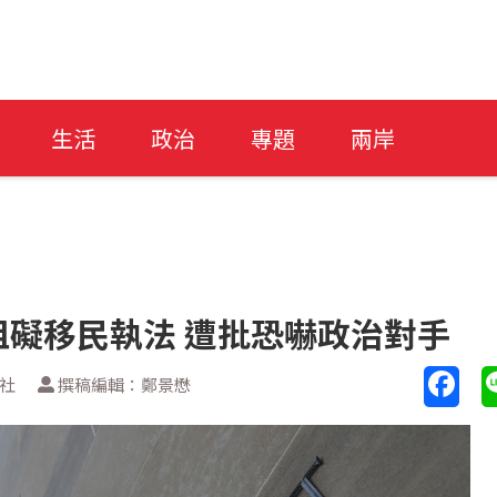
生活
政治
專題
兩岸
礙移民執法 遭批恐嚇政治對手
聯社
撰稿編輯：鄭景懋