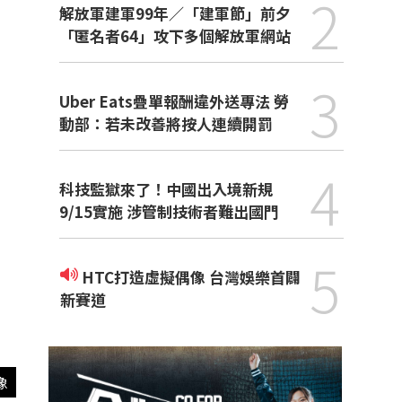
2
解放軍建軍99年／「建軍節」前夕
「匿名者64」攻下多個解放軍網站
3
Uber Eats疊單報酬違外送專法 勞
動部：若未改善將按人連續開罰
4
科技監獄來了！中國出入境新規
9/15實施 涉管制技術者難出國門
5
HTC打造虛擬偶像 台灣娛樂首闢
新賽道
像