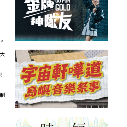
。
大
家
制