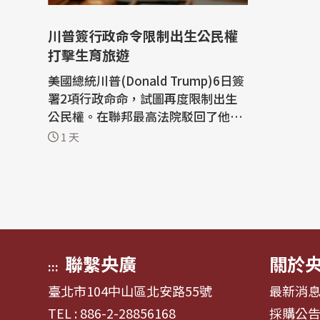
川普簽行政命令限制出生公民權
打擊生育旅遊
美國總統川普(Donald Trump)6日簽
署2項行政命命，試圖再度限制出生
公民權。在聯邦最高法院駁回了他先
前的嘗試後，川普又一次對這項美國
1 天
憲法規定提出挑戰。 限制出生公民權
一直是川普打擊移民的優先事項之
一，白宮尤其針對所謂的「生育旅
遊」，也就是外國孕婦赴美生下小
孩。 在6月30日在最高法院遭遇挫敗
後，川普已...
聯繫央廣
關於
:::
臺北市104中山區北安路55號
最新消
TEL : 886-2-28856168
採購公