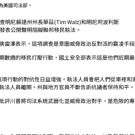
為美國司法部。
尼蘇達州州長華茲(Tim Walz)和明尼阿波利斯
)，是否透過發表公開聲明阻礙聯邦移民執法。
佛雷澤表示，這項調查是意圖威脅政治反對派的霸凌手段
期數週的移民打壓行動，國土安全部表示這是他們近期最
。
以來，這項行動的對抗性日益增強。執法人員會把人們從車裡和
執法人員離開。州與地方官員不斷告訴抗議者保持和平。
批評川普將司法系統武器化並威脅政治對手，是危險的專