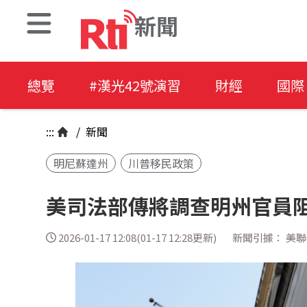
新聞
總覽
#漢光42號演習
財經
國際
:::
/
新聞
明尼蘇達州
川普移民政策
美司法部傳將調查明州官員阻
2026-01-17 12:08(01-17 12:28更新)
新聞引據： 美