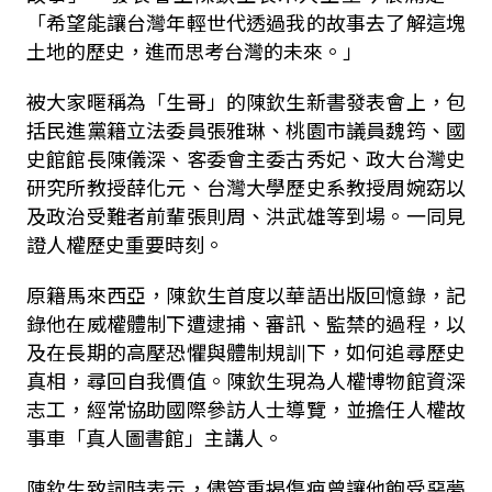
「希望能讓台灣年輕世代透過我的故事去了解這塊
土地的歷史，進而思考台灣的未來。」
被大家暱稱為「生哥」的陳欽生新書發表會上，包
括民進黨籍立法委員張雅琳、桃園市議員魏筠、國
史館館長陳儀深、客委會主委古秀妃、政大台灣史
研究所教授薛化元、台灣大學歷史系教授周婉窈以
及政治受難者前輩張則周、洪武雄等到場。一同見
證人權歷史重要時刻。
原籍馬來西亞，陳欽生首度以華語出版回憶錄，記
錄他在威權體制下遭逮捕、審訊、監禁的過程，以
及在長期的高壓恐懼與體制規訓下，如何追尋歷史
真相，尋回自我價值。陳欽生現為人權博物館資深
志工，經常協助國際參訪人士導覽，並擔任人權故
事車「真人圖書館」主講人。
陳欽生致詞時表示，儘管重揭傷疤曾讓他飽受惡夢