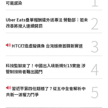
可能感染
2
Uber Eats疊單報酬違外送專法 勞動部：若未
改善將按人連續開罰
3
HTC打造虛擬偶像 台灣娛樂首闢新賽道
4
科技監獄來了！中國出入境新規9/15實施 涉
管制技術者難出國門
5
習近平第四任期穩了？從五中全會解析中
共新一波權力鬥爭