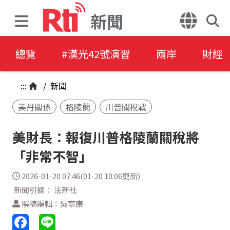
新聞
總覽
#漢光42號演習
兩岸
財經
:::
/
新聞
美丹關係
格陵蘭
川普關稅戰
美財長：報復川普格陵蘭關稅將
「非常不智」
2026-01-20 07:46(01-20 10:06更新)
新聞引據： 法新社
撰稿編輯：吳寧康