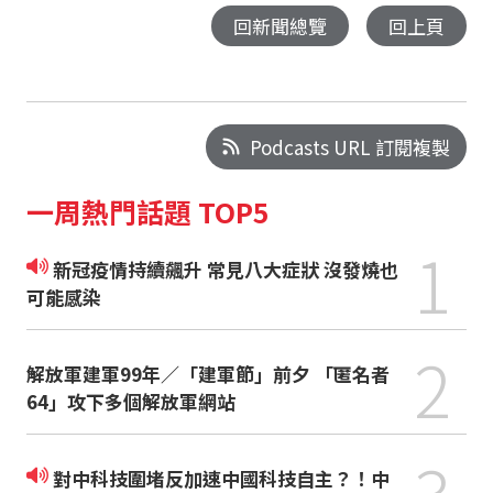
回新聞總覽
回上頁
Podcasts URL 訂閱複製
一周熱門話題 TOP5
1
新冠疫情持續飆升 常見八大症狀 沒發燒也
可能感染
2
解放軍建軍99年／「建軍節」前夕 「匿名者
64」攻下多個解放軍網站
3
對中科技圍堵反加速中國科技自主？！中