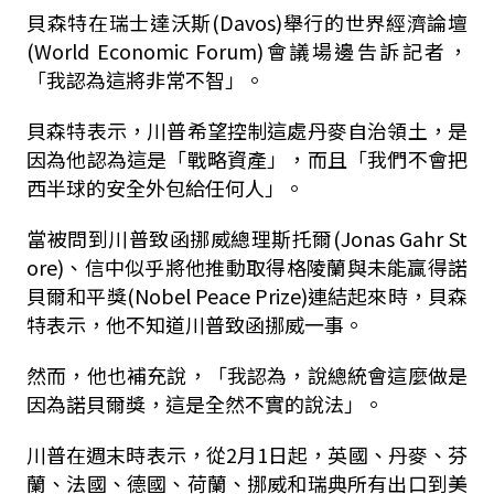
貝森特在瑞士達沃斯(Davos)舉行的世界經濟論壇
(World Economic Forum)會議場邊告訴記者，
「我認為這將非常不智」。
貝森特表示，川普希望控制這處丹麥自治領土，是
因為他認為這是「戰略資產」，而且「我們不會把
西半球的安全外包給任何人」。
當被問到川普致函挪威總理斯托爾(Jonas Gahr St
ore)、信中似乎將他推動取得格陵蘭與未能贏得諾
貝爾和平獎(Nobel Peace Prize)連結起來時，貝森
特表示，他不知道川普致函挪威一事。
然而，他也補充說，「我認為，說總統會這麼做是
因為諾貝爾獎，這是全然不實的說法」。
川普在週末時表示，從2月1日起，英國、丹麥、芬
蘭、法國、德國、荷蘭、挪威和瑞典所有出口到美