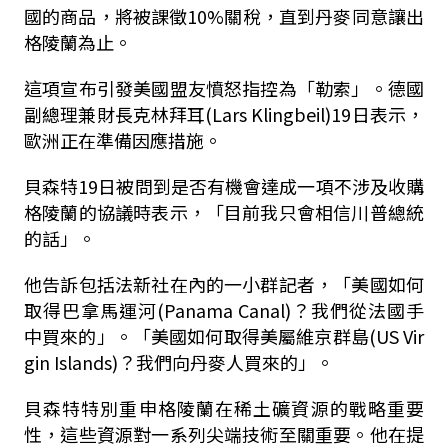
國的商品，將被課徵10%關稅，直到丹麥同意讓出
格陵蘭為止。
這項宣布引發美國盟友憤怒指控為「勒索」。德國
副總理兼財長克林拜耳(Lars Klingbeil)19日表示，
歐洲正在準備因應措施。
貝森特19日被問到是否有機會達成一項不涉及收購
格陵蘭的協議時表示，「目前我只會相信川普總統
的話」。
他告訴包括法新社在內的一小群記者，「美國如何
取得巴拿馬運河(Panama Canal)？我們從法國手
中買來的」。「美國如何取得美屬維京群島(US Vir
gin Islands)？我們向丹麥人買來的」。
貝森特特別重申格陵蘭在稀土礦資源的戰略重要
性，這些資源對一系列尖端技術至關重要。他在提