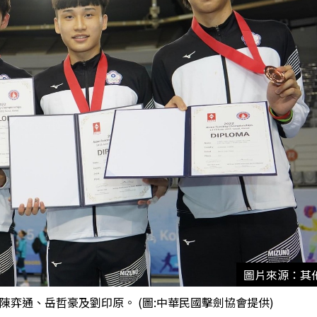
圖片來源：其
陳弈通、岳哲豪及劉印原。 (圖:中華民國擊劍協會提供)