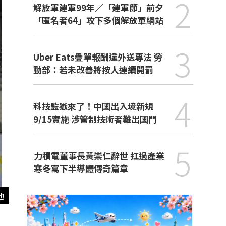
2
解放軍建軍99年／「建軍節」前夕
「匿名者64」攻下多個解放軍網站
3
Uber Eats疊單報酬違外送專法 勞
動部：若未改善將按人連續開罰
4
科技監獄來了！中國出入境新規
9/15實施 涉管制技術者難出國門
5
力積電董事長黃崇仁辭世 扛過產業
寒冬寫下半導體傳奇篇章
他