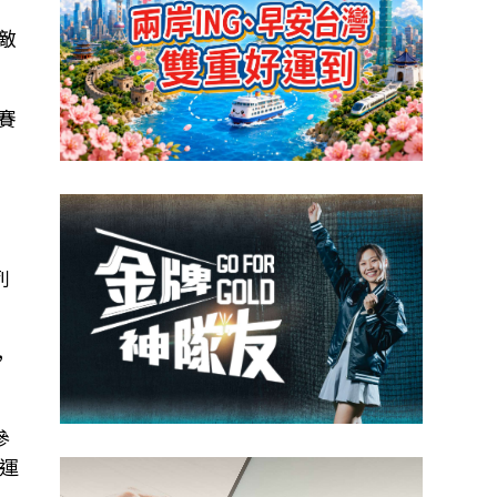
敵
賽
2
列
，
參
運