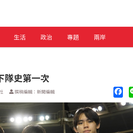
生活
政治
專題
兩岸
下隊史第一次
社
撰稿編輯：新聞編輯