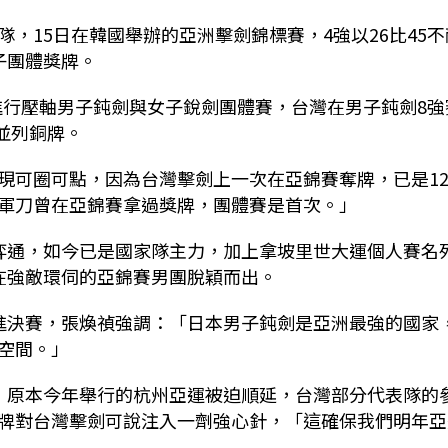
，15日在韓國舉辦的亞洲擊劍錦標賽，4強以26比45不
子團體獎牌。
日進行壓軸男子鈍劍與女子銳劍團體賽，台灣在男子鈍劍8強
港並列銅牌。
現可圈可點，因為台灣擊劍上一次在亞錦賽奪牌，已是1
有軍刀曾在亞錦賽拿過獎牌，團體賽是首次。」
弈通，如今已是國家隊主力，加上拿坡里世大運個人賽名
在強敵環伺的亞錦賽男團脫穎而出。
進決賽，張煥禎強調：「日本男子鈍劍是亞洲最強的國家
步空間。」
情衝擊，原本今年舉行的杭州亞運被迫順延，台灣部分代表隊的
牌對台灣擊劍可說注入一劑強心針，「這確保我們明年亞