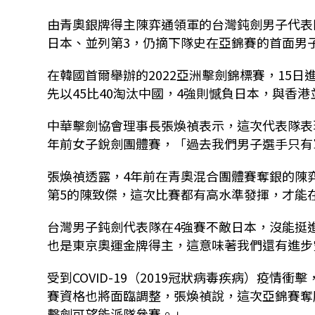
由青奧銀牌得主陳弈通領軍的台灣鈍劍男子代表隊
日本、並列第3，仍摘下隊史在亞錦賽的首面男
在韓國首爾舉辦的2022亞洲擊劍錦標賽，15
先以45比40淘汰中國，4強則憾負日本，與香
中華擊劍協會理事長張煥禎表示，這次代表隊表
年前女子銳劍團體賽，「過去我們男子選手只
張煥禎透露，4年前在青奧混合團體賽奪銀的陳
第5的陳致傑，這次比賽都有高水準發揮，才能
台灣男子鈍劍代表隊在4強賽不敵日本，沒能挺
也是東京奧運金牌得主，這意味著我們還有進
受到COVID-19（2019冠狀病毒疾病）疫
賽資格也將面臨調整，張煥禎說，這次亞錦賽奪
擊劍可望能派隊參賽。」