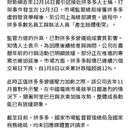
財新網去年
12
月
16
日曾引述接近拼多多人士稱，打
架事件發生在
12
月
3
日，市場監管總局接獲拼多多
虛假發貨舉報後，到公司上海總部調查。過程中，
拼多多數名員工與執法人員「產生肢體衝突」。
監管力道的升高，已對拼多多營運造成實質影響。
知情人士表示，為因應後續檢查與詢問，公司在農
曆年前的行銷活動已明顯放緩，部分正在推進的專
案也被迫延後。市場方面，拼多多股價已連續六個
交易日下跌，自
1
月
8
日以來累計跌幅超過
12%
。
此時正值拼多多營運壓力加劇之際。該公司去年
11
月曾對外示警，在中國電商市場競爭日趨激烈的情
況下，隨著阿里巴巴與京東加強攻勢，整體成長動
能已有放緩跡象。
截至目前，拼多多、國家市場監督管理總局及國家
稅務總局，均未回應媒體置評請求。