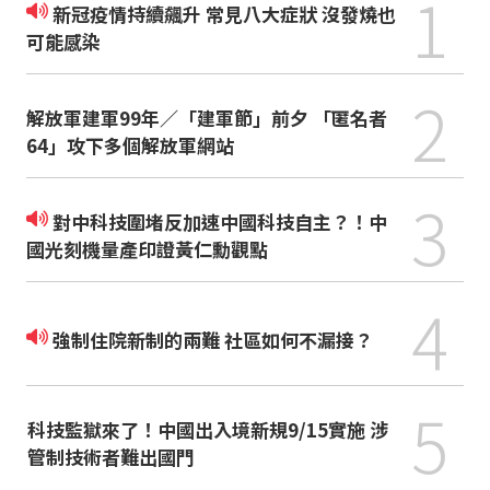
1
新冠疫情持續飆升 常見八大症狀 沒發燒也
可能感染
2
解放軍建軍99年／「建軍節」前夕 「匿名者
64」攻下多個解放軍網站
3
對中科技圍堵反加速中國科技自主？！中
國光刻機量產印證黃仁勳觀點
4
強制住院新制的兩難 社區如何不漏接？
5
科技監獄來了！中國出入境新規9/15實施 涉
管制技術者難出國門