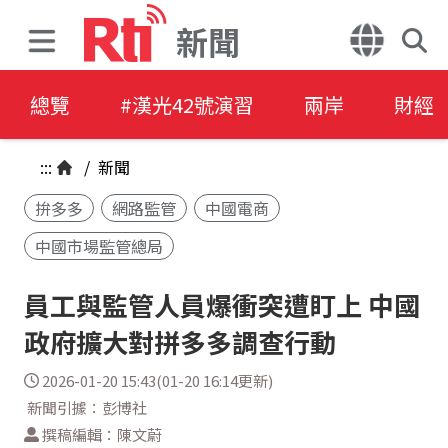
新聞
總覽
#漢光42號演習
兩岸
財經
:::
/
新聞
拚多多
網路監管
中國電商
中國市場監管總局
員工與監管人員爆衝突遭盯上 中國
政府擴大對拼多多調查行動
2026-01-20 15:43(01-20 16:14更新)
新聞引據：彭博社
撰稿編輯：陳文蔚