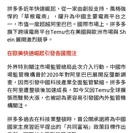
拼多多近年快速崛起，從一家由創投支持、風格強
悍的「草根電商」，躍升為中國主要電商平台之
一，市值一度超越阿里巴巴。國際市場上，拼多多
旗下跨境電商平台
Temu
也在美國與歐洲市場與
Sh
ein
展開激烈競爭。
在歐美快速崛起引發各國關注
外界特別關注市場監管總局此次介入行動，中國市
場監管機構曾於
2020
年對阿里巴巴展開反壟斷調
查，因而引發中國科技產業全面監管緊縮。拼多多
在阿里遭整頓後加速成長，如今又因
Temu
全球擴
張而聲勢大漲，也被認為更容易引發國內外監管機
構關注。
拼多多過去在科技業整頓時，曾公開承諾將為中國
國家主席習近平提出的「共同富裕」政策目標作出