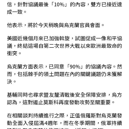
信，針對協議最後「10%」的內容，雙方已接近達
成一致。
他表示，將於今天稍晚與烏克蘭官員會面。
美國近幾個月來已加強斡旋，試圖促成一像和平協
議，終結這場自第二次世界大戰以來歐洲最致命的
衝突。
烏克蘭方面表示，已同意「90%」的協議內容。然
而，包括棘手的領土問題在內的關鍵議題仍未獲解
決。
基輔同時也尋求盟友釐清戰後安全保障安排，烏方
認為，這對遏止莫斯科再度發動攻勢至關重要。
在相關談判持續進行之際，正值俄羅斯對烏克蘭發
動全面入侵屆滿4週年，而在冬季期間，俄軍持續