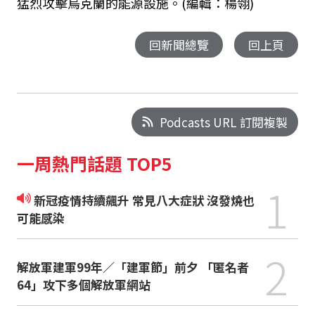
猛烈攻擊烏克蘭的能源設施。(編輯：楊翎)
回新聞總覽
回上頁
Podcasts URL 訂閱複製
一周熱門話題 TOP5
1
新冠疫情持續飆升 常見八大症狀 沒發燒也
可能感染
2
解放軍建軍99年／「建軍節」前夕 「匿名者
64」攻下多個解放軍網站