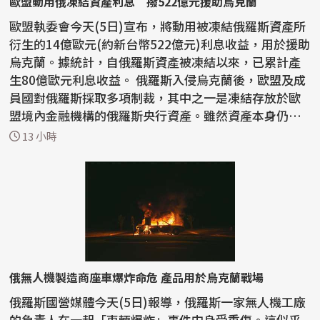
歐盟動用俄凍結資產利息 撥522億元援助烏克蘭
歐盟執委會今天(5日)宣布，將動用被凍結俄羅斯資產所
衍生的14億歐元(約新台幣522億元)利息收益，用於援助
烏克蘭。據統計，自俄羅斯資產被凍結以來，已累計產
生80億歐元利息收益。 俄羅斯入侵烏克蘭後，歐盟及成
員國對俄羅斯採取多項制裁，其中之一是凍結存放於歐
盟境內金融機構的俄羅斯央行資產。雖然資產本身仍
處...
13 小時
俄無人機製造商座車爆炸命危 產品用於烏克蘭戰場
俄羅斯國營媒體今天(5日)報導，俄羅斯一家無人機工廠
的負責人在一起「車輛爆炸」事件中身受重傷。這似乎