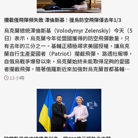
攔截俄飛彈頻失敗 澤倫斯基：援烏防空飛彈僅去年1/3
烏克蘭總統澤倫斯基（Volodymyr Zelenskiy）今天（5
日）表示，烏克蘭今年從盟國獲得的防空飛彈數量，只
有去年的三分之一。基輔正積極尋求美國授權，讓烏克
蘭自行生產愛國者（Patriot）攔截飛彈。 路透社報導，
自俄烏戰爭爆發以來，烏克蘭始終未能取得足夠的愛國
者攔截飛彈。隨著俄羅斯近來加強對烏克蘭首都基輔和
南部...
13 小時