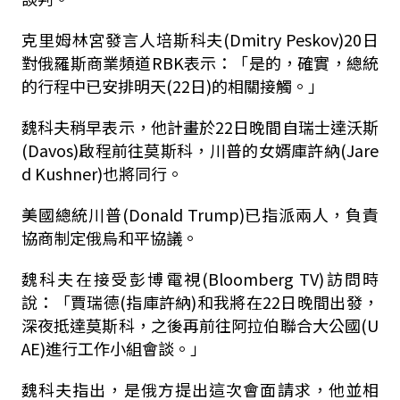
克里姆林宮發言人培斯科夫(Dmitry Peskov)20日
對
俄羅斯商業頻道
RBK表示：「是的，確實，總統
的行程中已安排明天(22日)的相關接觸。」
魏科夫稍早表示，他計畫於22日晚間自瑞士達沃斯
(Davos)啟程前往莫斯科，川普的女婿庫許納(Jare
d Kushner)也將同行。
美國總統川普(Donald Trump)已指派兩人，負責
協商制定俄烏和平協議。
魏科夫在接受彭博電視(Bloomberg TV)訪問時
說：「賈瑞德(指庫許納)和我將在22日晚間出發，
深夜抵達莫斯科，之後再前往阿拉伯聯合大公國(U
AE)進行工作小組會談。」
魏科夫指出，是俄方提出這次會面請求，他並相