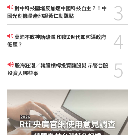
3
對中科技圍堵反加速中國科技自主？！中
國光刻機量產印證黃仁勳觀點
4
莫迪不敗神話破滅 印度Z世代如何逼政府
低頭？
5
股海狂潮／韓股槓桿投資釀股災 示警台股
投資人哪些事