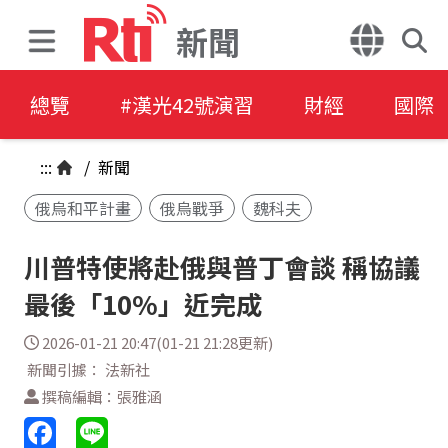
新聞
總覽
#漢光42號演習
財經
國際
:::
/
新聞
俄烏和平計畫
俄烏戰爭
魏科夫
川普特使將赴俄與普丁會談 稱協議
最後「10%」近完成
2026-01-21 20:47(01-21 21:28更新)
新聞引據： 法新社
撰稿編輯：張雅涵