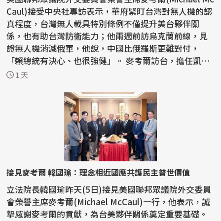
Caul)接受中央社專訪表示，華府緊盯台灣對無人機的認
真程度，台灣無人載具特別條例不僅提升美台夥伴關
係，也有助台灣防衛能力；他兩週前訪烏克蘭前線，見
證無人機消滅俄軍，他說，中國比俄羅斯更難對付，
「賴總統有決心、也很強健」。 麥考爾訪台，擔任凱達
格蘭論壇...
1 天
接見麥考爾 韓國瑜：理念相近國應共護民主普世價值
立法院長韓國瑜昨天(5日)接見美國聯邦眾議院外交委員
會榮譽主席麥考爾(Michael McCaul)一行，他表示，誠
摯感謝麥考爾的貢獻，為台美夥伴關係奠定重要基礎。