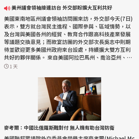
美州議會領袖接連訪台 外交部盼擴大互利共好
美國東南地區州議會領袖訪問團來訪，外交部今天(7日)
表示，雙方就台灣民主進程、國際參與、區域情勢，以
及台灣與美國各州的經貿、教育合作跟高科技產業發展
等議題交換意見；而款宴訪團的外交部次長吳志中則期
待並歡迎更多美國州政府來台設處，持續擴大雙方互利
共好的夥伴關係。 來自美國阿拉巴馬州、喬治亞州、肯
塔基...
1 天
麥考爾：中國比俄羅斯難對付 無人機有助台灣防衛
美國聯邦眾議院外交委員會榮譽主席麥考爾(Michael Mc