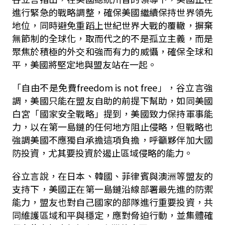
進行緊急的戰略調整，確保美國繼續保持世界領先
地位，同時避免重蹈上世紀世界大戰的覆轍，摒棄
無節制的全球化，取而代之的不是孤立主義，而是
聚焦於積極的外交和強而有力的威懾，確保全球和
平，美國將堅定地與盟友站在一起。
「自由不是免費freedom is not free」，谷立言強
調，美國只能在盟友自助的前提下幫助，如同美國
白宮「國家安全戰略」提到，美國致力保持軍事能
力，以在第一島鏈的任何地方阻止侵略，但戰略也
強調美國不應獨自承擔這項負擔，呼籲夥伴加大國
防投資，尤其要投資於遏止區域侵略的能力。
谷立言說，在日本、韓國、菲律賓與澳洲等盟友的
支持下，美國正在第一島鏈沿線部署最先進的防禦
能力，盟友也對自己國家的部隊進行重要投資，共
同維護區域和平與穩定，應對脅迫行動，並集體確