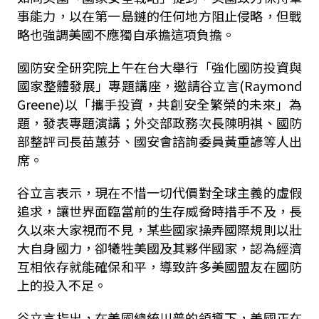
事能力，以在第一島鏈的任何地方阻止侵略，但戰
略也強調美國不應獨自承擔這項負擔。
國防安全研究院上午在台大舉行「強化國防投資與
國家整體發展」專題講座，邀請谷立言(Raymond
Greene)以「攜手投資，共創安全繁榮的未來」為
題，發表專題演講；外交部政務次長陳明祺、國防
部整評司長苗蕙芬、國安會諮詢委員黃重諺等人出
席。
谷立言表示，現在不惜一切代價對全球主義的虛假
追求，讓世界面臨當前的生存威脅時措手不及，長
久以來大家視而不見，某些國家操弄國際規則以壯
大自身國力，卻犧牲美國及其夥伴國家，認為經濟
互相依存就能確保和平，導致許多美國盟友在國防
上的投入不足。
谷立言指出，在美國總統川普的領導下，美國正在