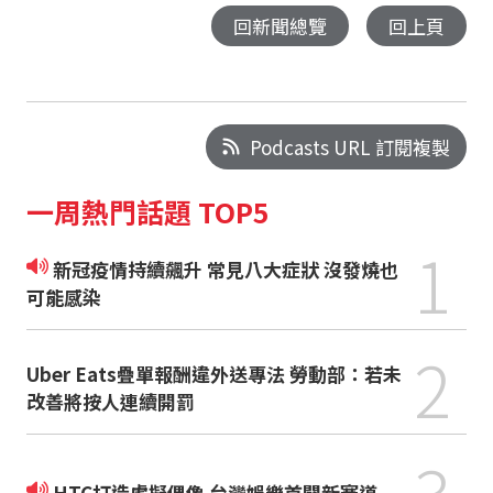
回新聞總覽
回上頁
Podcasts URL 訂閱複製
一周熱門話題 TOP5
1
新冠疫情持續飆升 常見八大症狀 沒發燒也
可能感染
2
Uber Eats疊單報酬違外送專法 勞動部：若未
改善將按人連續開罰
3
HTC打造虛擬偶像 台灣娛樂首闢新賽道