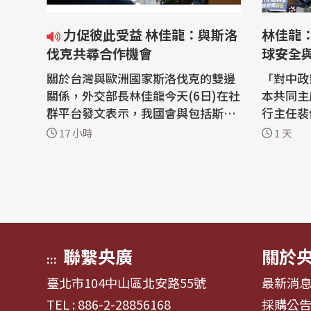
力促彼此受益 林佳龍：與斯洛
林佳龍：
伐克共尋合作機會
球安全
關於台灣與歐洲國家斯洛伐克的雙邊
「對中政
關係，外交部長林佳龍今天(6日)在社
本共同主
群平台發文表示，我國會與包括斯洛
行主任裴倫德
伐克在內的中東歐國家，持續從半導
AC日本
17 小時
1 天
體、人工智慧、電動車等領域尋找合
「凱達格
作機會，讓良好的外交關係轉化為產
表示，外
業發展、投資與就業，促使彼此都能
示，中國
共同受益。 外交部長林佳龍5日在外
具，企圖
交部接待來台訪問的斯洛伐克前外長
應，迫使
柯爾喬...
沈默，因.
聯繫央廣
關於
:::
臺北市104中山區北安路55號
最新消
TEL : 886-2-28856168
採購公