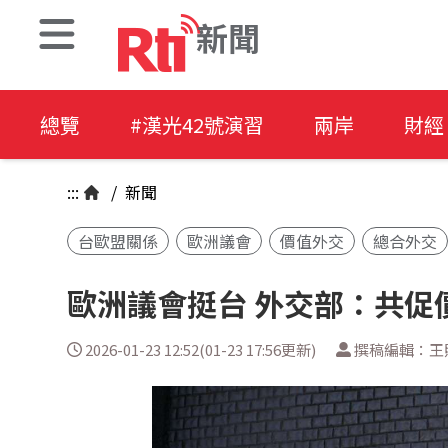
新聞
總覽
#漢光42號演習
兩岸
財經
:::
/
新聞
台歐盟關係
歐洲議會
價值外交
總合外交
歐洲議會挺台 外交部：共促
2026-01-23 12:52(01-23 17:56更新)
撰稿編輯：王