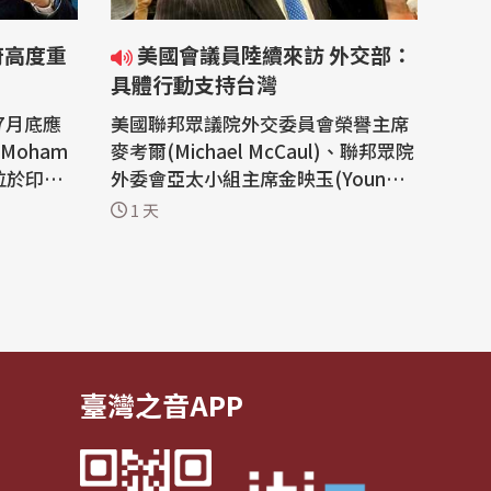
府高度重
美國會議員陸續來訪 外交部：
具體行動支持台灣
7月底應
美國聯邦眾議院外交委員會榮譽主席
Moham
麥考爾(Michael McCaul)、聯邦眾院
問位於印度
外委會亞太小組主席金映玉(Young K
tte)相
im)等多位跨黨派眾議員在過去這一
1 天
)表示，吳
週陸續訪問台灣。外交部表示，這是
受到地方
美國國會議員以具體行動展現美國國
媒體也廣
會對台灣的重視與支持，我國將持續
民對台灣
深化雙方合作，共同維護並促進台、
伸出援手
美及區域的和平、穩定與繁榮。 美國
聯邦眾...
臺灣之音APP