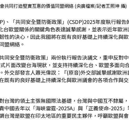
共同打造堅實互惠的價值同盟網絡 (央廣檔案/記者王照坤 攝)
)、「共同安全暨防衛政策」(CSDP)2025年度執行報告
深化台歐盟關係的關鍵角色表達誠摯感謝，並表示近年歐洲
韌性的決心，因此我國將在既有良好基礎上持續深化與歐
同盟網絡。
共同安全暨防衛政策」兩份執行報告決議文，重申反對中
等方式片面改變台海現狀，並支持持續深化台、歐盟多面向
。外交部發言人蕭光偉說：『(原音)外交部誠摯感謝歐洲
在既有的良好基礎上持續深化與歐洲議會的各項合作與交
對台灣的領土主張無國際法基礎，台灣與中國互不隸屬，
國去年以「海峽雷霆-2025A」與「正義使命-2025」
調台灣是歐盟在印太地區的重要民主夥伴，呼籲歐盟與會