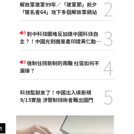
2
解放軍建軍99年／「建軍節」前夕
「匿名者64」攻下多個解放軍網站
3
對中科技圍堵反加速中國科技自
主？！中國光刻機量產印證黃仁勳觀
點
4
強制住院新制的兩難 社區如何不
漏接？
5
科技監獄來了！中國出入境新規
9/15實施 涉管制技術者難出國門
訪