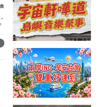
責
，
干