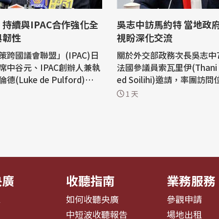
持續與IPAC合作強化全
吳志中訪馬約特 當地政
與韌性
視盼深化交流
策跨國議會聯盟」(IPAC)日
關於外交部政務次長吳志中
席中谷元、IPAC創辦人兼執
法國參議員索瓦里伊(Thani 
(Luke de Pulford)、IP
ed Soilihi)邀請，率團訪
主任山尾志櫻里組團來台出席
洋的法國海外省馬約特(Mayo
1 天
蘭論壇」。外交部今天(5日)
關報導，知情官員今天(5日
長林佳龍在接見訪團時表
志中這次訪問馬約特期間，
近年持續將法律做為政治工
政府及各界高度重視，當地
藉由製造恐懼，形成寒蟬效
泛報導相關行程；馬約特人
各國對中國的擴張行徑保持
前年在風災發生後第一時間
..
表達感謝，...
央廣
收聽指南
業務服務
息
如何收聽央廣
參觀申請
告
中短波收聽報告
場地出租