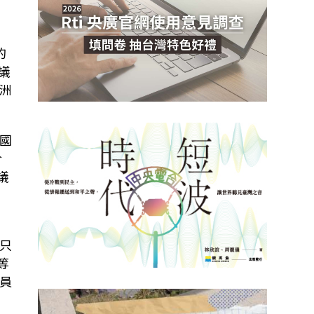
的
議
洲
國
合
議
只
等
員