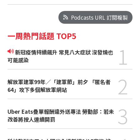
Podcasts URL 訂閱複製
一周熱門話題 TOP5
1
新冠疫情持續飆升 常見八大症狀 沒發燒也
可能感染
2
解放軍建軍99年／「建軍節」前夕 「匿名者
64」攻下多個解放軍網站
3
Uber Eats疊單報酬違外送專法 勞動部：若未
改善將按人連續開罰