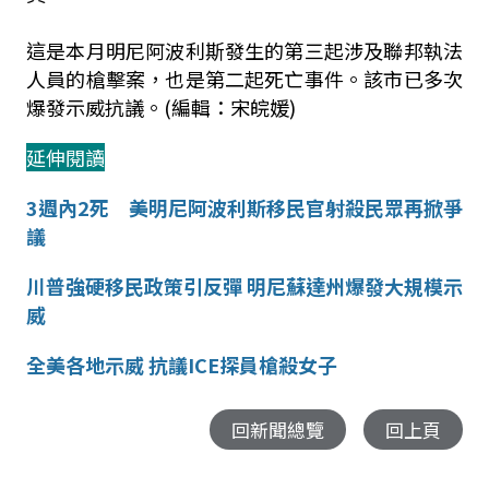
這是本月明尼阿波利斯發生的第三起涉及聯邦執法
人員的槍擊案，也是第二起死亡事件。該市已多次
爆發示威抗議。(編輯：宋皖媛)
延伸閱讀
3週內2死 美明尼阿波利斯移民官射殺民眾再掀爭
議
川普強硬移民政策引反彈 明尼蘇達州爆發大規模示
威
全美各地示威 抗議ICE探員槍殺女子
回新聞總覽
回上頁