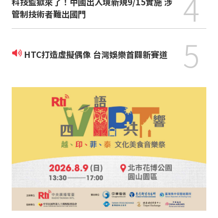
4
科技監獄來了！中國出入境新規9/15實施 涉
管制技術者難出國門
5
HTC打造虛擬偶像 台灣娛樂首闢新賽道