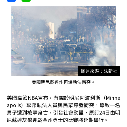
圖片來源：法新社
美國明尼蘇達州再爆執法衝突。
美國職籃NBA宣布，有鑑於明尼阿波利斯（Minne
apolis）聯邦執法人員與民眾爆發衝突，導致一名
男子遭到槍擊身亡，引發社會動盪，原訂24日由明
尼蘇達灰狼迎戰金州勇士的比賽將延期舉行。