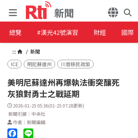
新聞
總覽
#漢光42號演習
財經
國際
:::
/
新聞
ICE
明尼蘇達州
川普移民政策
美明尼蘇達州再爆執法衝突釀死
灰狼對勇士之戰延期
2026-01-25 05:36(01-25 07:28更新)
新聞引據：中央社
作者：新聞編輯