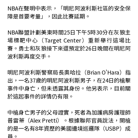
NBA在聲明中表示，「明尼阿波利斯社區的安全保
障是首要考量」，因此比賽延期。
NBA聯盟計劃美東時間25日下午5時30分在灰狼主
場標靶中心（Target Center）重新舉行這場比
賽。勇士和灰狼接下來還預定於26日晚間在明尼阿
波利斯再度交手。
明尼阿波利斯警察局長奧哈拉（Brian O'Hara）指
出，一名37歲的明尼阿波利斯男子，在24日的槍擊
事件中身亡，但未透露其身份。他另表示，目前關
於這起事件的詳情仍有限。
中槍身亡男子的父母證實，死者為加護病房護理師
普雷蒂（Alex Pretti）。根據聯邦官員說法，開槍
的是一名有8年資歷的美國邊境巡邏隊（USBP）成
員。