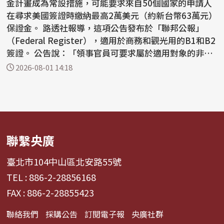
金計畫成為常設措施，可能要求來自50個國家的申請人
在尋求美國簽證時繳納最高2萬美元（約新台幣63萬元）
保證金。 路透社報導，這項公告發布於「聯邦公報」
（Federal Register），適用於商務和觀光用的B1和B2
簽證。 公告說：「領事官員可要求屬於適用對象的非移
民...
2026-08-01 14:18
聯繫央廣
臺北市104中山區北安路55號
TEL : 886-2-28856168
FAX : 886-2-28855423
聯絡我們
採購公告
訂閱電子報
央廣社群