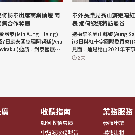
統將訪泰出席商業論壇 兩
泰外長樂見翁山蘇姬晤紅
聚焦合作發展
表 緬甸總統將訪曼谷
萊(Min Aung Hlaing)
遭拘禁的翁山蘇姬(Aung San 
至7日應泰國總理阿努廷(Anu
i)3日與紅十字國際委員會(I
arnvirakul)邀請，對泰國展開
見面，這是她自2021年軍
，並出席2026年泰緬商業論
黜以來，首次公開與外國官
2 天
泰國政府公布的行程，這將
泰國副總理兼外交部長希哈薩(
就任總統後首次正式訪問泰
ak Phuangketkeow)對
迎，並認為這代表緬甸政府
再度出訪，預計6日至7日訪
展」。緬甸總統敏昂萊(Min A
持續推動緬甸與鄰國的經濟
aing)預計6日訪泰。 緬甸總統府3日
表示，...
央廣
收聽指南
業務服務
息
如何收聽央廣
參觀申請
告
中短波收聽報告
場地出租