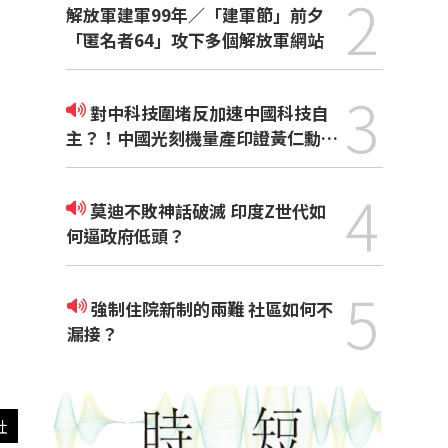
2
解放軍建軍99年／「建軍節」前夕
「匿名者64」攻下多個解放軍網站
3
對中科技圍堵反加速中國科技自
主？！中國光刻機量產印證黃仁勳觀
點
4
莫迪不敗神話破滅 印度Z世代如
何逼政府低頭？
5
強制住院新制的兩難 社區如何不
漏接？
社