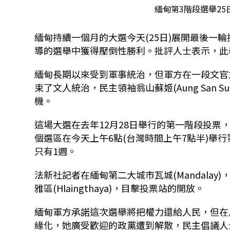
緬甸第3階段選舉2
緬甸持續一個月的大選今天(25日)展開最後一
導的選舉中獲得壓倒性勝利。批評人士表示，此
緬甸長期以來受到軍事統治，但軍方在一段文官主
束了文人統治，民主領袖翁山蘇姬(Aung San 
機。
這場大選在去年12月28日舉行的第一階段投票
個選區在今天上午6點(台灣時間上午7點半)舉
只有1週。
法新社記者在緬甸第二大城市瓦城(Mandalay)
雅區(Hlaingthaya)，目擊投票站的開放。
緬甸軍方承諾這次選舉將把權力還給人民，但在
緣化，她廣受歡迎的政黨遭到解散，民主倡議人