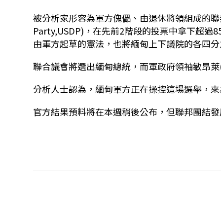
被分析家形容為軍方傀儡、由退休將領組成的聯邦團結發展黨(U
Party,USDP)，在先前2階段的投票中拿下
由軍方起草的憲法，也將緬甸上下議院的各四分
聯合議會將選出緬甸總統，而軍政府領袖敏昂萊(Min
分析人士認為，緬甸軍方正在操控這場選舉，來
官方結果預料將在本週稍後公布，但聯邦團結發展