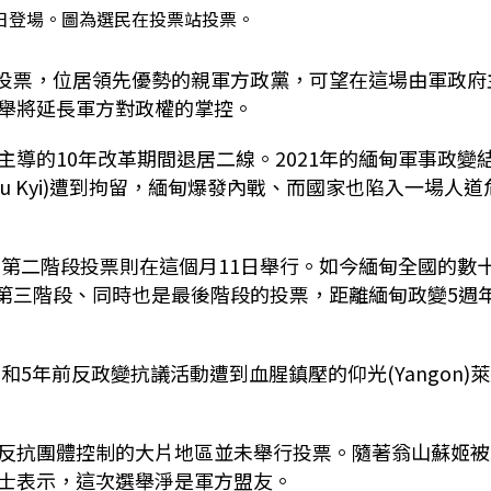
5日登場。圖為選民在投票站投票。
輪投票，位居領先優勢的親軍方政黨，可望在這場由軍政府
舉將延長軍方對政權的掌控。
導的10年改革期間退居二線。2021年的緬甸軍事政變
Suu Kyi)遭到拘留，緬甸爆發內戰、而國家也陷入一場人道
，第二階段投票則在這個月11日舉行。如今緬甸全國的數
行第三階段、同時也是最後階段的投票，距離緬甸政變5週
，和5年前反政變抗議活動遭到血腥鎮壓的仰光(Yangon)
反抗團體控制的大片地區並未舉行投票。隨著翁山蘇姬被
士表示，這次選舉淨是軍方盟友。