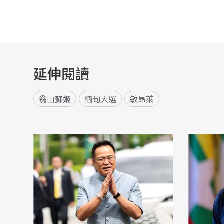
延伸閱讀
翁山蘇姬
緬甸大選
敏昂萊