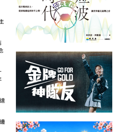
主
結
危
十
年
萊達
邊