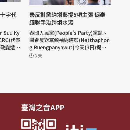
十字代
泰反對黨納塔彭提5項主張 促泰
緬聯手治跨境水污
Suu Ky
泰國人民黨(People's Party)黨魁、
CRC)代表
國會反對黨領袖納塔彭(Natthaphon
事政變遭罷
g Ruengpanyawut)今天(3日)提出5
員會晤。
項政策建議，呼籲總理兼內政部長阿
3 天
Sihas
努廷(Anutin Charnvirakul)在與緬甸
此表示歡
領導人敏昂萊(Min Aung Hlaing)會
有所「進
談時，將跨境河川污染列為重要議
ung Hl
題，要求雙方建立共同監測、礦區管
制及國際合作機制，並由副總理兼外
交部長希哈...
臺灣之音APP