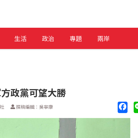
生活
政治
專題
兩岸
軍方政黨可望大勝
新社
撰稿編輯：吳寧康