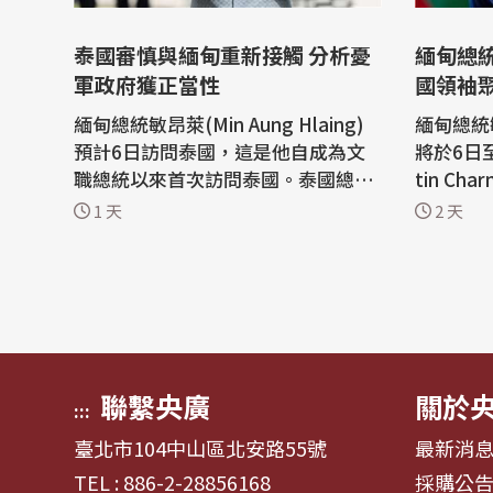
泰國審慎與緬甸重新接觸 分析憂
緬甸總
軍政府獲正當性
國領袖
緬甸總統敏昂萊(Min Aung Hlaing)
緬甸總統敏昂
預計6日訪問泰國，這是他自成為文
將於6日
職總統以來首次訪問泰國。泰國總理
tin Ch
阿努廷(Anutin Charnvirakul)4日
正式訪問
1 天
2 天
說，將以審慎、循序漸進的方式與緬
壇。根據
甸接觸，不過分析警告，緬甸重新接
是敏昂萊
觸東協恐使緬甸軍方領導的政府獲得
國。 繼訪問寮國、印度及中國後，敏
正當性。 曼谷郵報(Bangkok Post)4
昂萊今年
日報導，阿努廷表示，泰國正推動與
問泰國，
緬甸進行「...
合作及...
聯繫央廣
關於
:::
臺北市104中山區北安路55號
最新消
TEL : 886-2-28856168
採購公