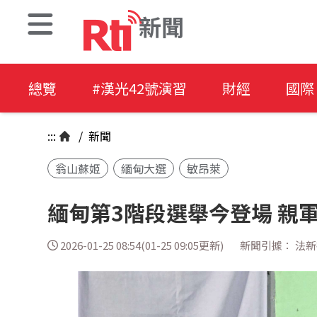
新聞
總覽
#漢光42號演習
財經
國際
:::
/
新聞
翁山蘇姬
緬甸大選
敏昂萊
緬甸第3階段選舉今登場 親
2026-01-25 08:54(01-25 09:05更新)
新聞引據： 法