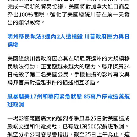
完成一項新的貿易協議，美國將對加拿大進口商品
祭出
100%
關稅，強化了美國總統川普在前一天發
出的類似威脅。
明州移民執法
3
週內
2
人遭槍殺
川普政府壓力與日
俱增
美國總統川普政府因為其在明尼蘇達州的大規模移
民執法行動，正面臨越來越大的壓力。聯邦探員
24
日槍殺了第二名美國公民，手機拍攝的影片再次與
聯邦官員對這起事件的描述相互矛盾。
風暴襲美
17
州和華府緊急狀態
85
萬戶停電逾萬航
班取消
一場影響範圍廣大的強烈冬季風暴
25
日對美國造成
嚴峻交通和供電挑戰，已有近
1
萬
500
架航班取消。
航空分析公司睿思譽指出，截至
25
日上午為止，這