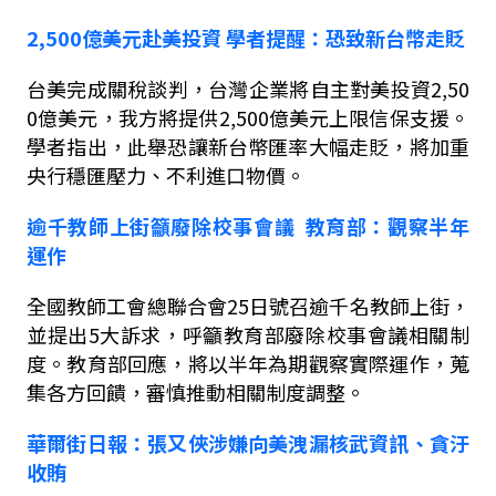
2,500
億美元赴美投資
學者提醒：恐致新台幣走貶
台美完成關稅談判，台灣企業將自主對美投資
2,50
0
億美元，我方將提供
2,500
億美元上限信保支援。
學者指出，此舉恐讓新台幣匯率大幅走貶，將加重
央行穩匯壓力、不利進口物價。
逾千教師上街籲廢除校事會議
教育部：觀察半年
運作
全國教師工會總聯合會
25
日號召逾千名教師上街，
並提出
5
大訴求，呼籲教育部廢除校事會議相關制
度。教育部回應，將以半年為期觀察實際運作，蒐
集各方回饋，審慎推動相關制度調整。
華爾街日報：張又俠涉嫌向美洩漏核武資訊、貪汙
收賄