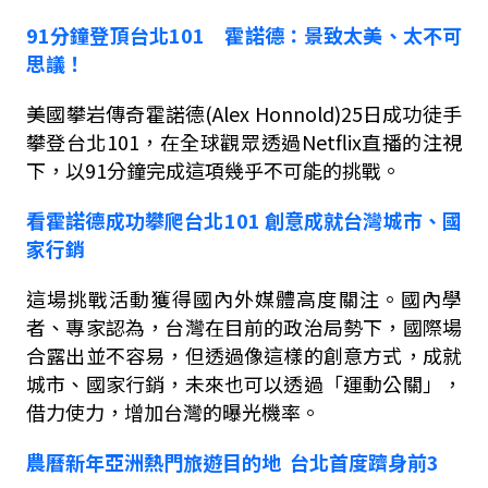
91
分鐘登頂台北
101
霍諾德：景致太美、太不可
思議！
美國攀岩傳奇霍諾德
(Alex Honnold)25
日成功徒手
攀登台北
101
，在全球觀眾透過
Netflix
直播的注視
下，以
91
分鐘完成這項幾乎不可能的挑戰。
看霍諾德成功攀爬台北
101
創意成就台灣城市、國
家行銷
這場挑戰活動獲得國內外媒體高度關注。國內學
者、專家認為，台灣在目前的政治局勢下，國際場
合露出並不容易，但透過像這樣的創意方式，成就
城市、國家行銷，未來也可以透過「運動公關」，
借力使力，增加台灣的曝光機率。
農曆新年亞洲熱門旅遊目的地
台北首度躋身前
3