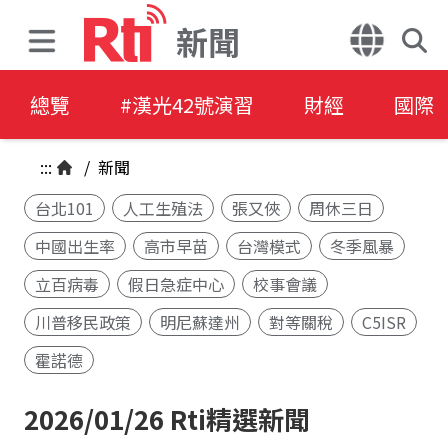
新聞
總覽
#漢光42號演習
財經
國際
:::
/
新聞
台北101
人工生殖法
張又俠
周休三日
中國出生率
高市早苗
台灣模式
冬季風暴
立百病毒
假日急症中心
校事會議
川普移民政策
明尼蘇達州
對等關稅
C5ISR
霍諾德
2026/01/26 Rti精選新聞