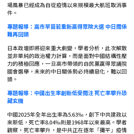
場風暴已經成為自從疫情以來規模最大航班取消事
件。
專題報導：
高市早苗若重新贏得眾院大選
中日關係
難再回頭
日本政壇即將迎來重大劇變，學者分析，此次解散
並非單純的政治權力計算，而是面對中國結構性壓
力的積極回應，一旦高市帶領的自民黨贏得眾議院
國會選舉，未來的中日關係勢必持續惡化，難以回
頭。
專題報導
：中國出生率創新低受關注
死亡率攀升恐
藏玄機
中國
2025
年全年出生率為
5.63
‰，創下中共建政以
來新低，死亡率
8.04
‰則是
1968
年以來最高。學者
觀察，死亡率攀升，是中共正在逐年「攤平」疫情