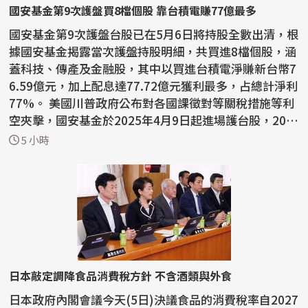
國安基金第9次護盤買8檔個股 靠台積電賺77億最多
國安基金第9次護盤台股已在5月6日將持股全數出清，根
據國安基金揭露當次護盤持股明細，共買進8檔個股，涵
蓋科技、傳產及金融股，其中以買進台積電淨賺新台幣7
6.59億元，加上配息達77.72億元獲利最多，占總計淨利
77%。 美國川普政府公布對各國課徵對等關稅措施等利
空夾擊，國安基金於2025年4月9日起進場護台股，202
6...
5 小時
日本敲定調降食品消費稅方針 不含酒類與外食
日本政府內閣會議今天(5日)決議食品的消費稅率自2027