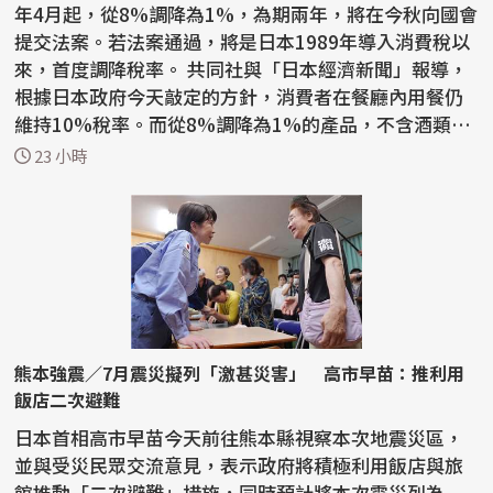
年4月起，從8%調降為1%，為期兩年，將在今秋向國會
提交法案。若法案通過，將是日本1989年導入消費稅以
來，首度調降稅率。 共同社與「日本經濟新聞」報導，
根據日本政府今天敲定的方針，消費者在餐廳內用餐仍
維持10%稅率。而從8%調降為1%的產品，不含酒類與
外食。...
23 小時
熊本強震／7月震災擬列「激甚災害」 高市早苗：推利用
飯店二次避難
日本首相高市早苗今天前往熊本縣視察本次地震災區，
並與受災民眾交流意見，表示政府將積極利用飯店與旅
館推動「二次避難」措施，同時預計將本次震災列為