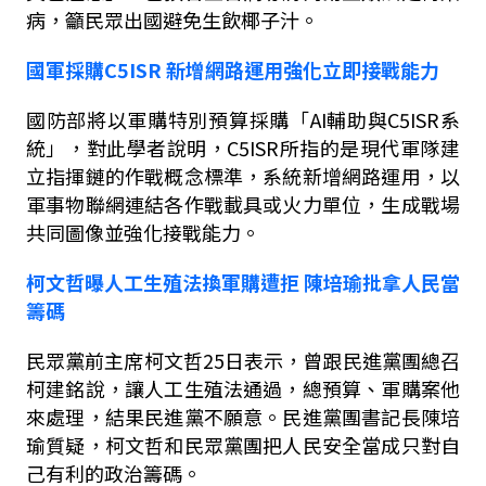
病，籲民眾出國避免生飲椰子汁。
國軍採購
C5ISR
新增網路運用強化立即接戰能力
國防部將以軍購特別預算採購「
AI
輔助與
C5ISR
系
統」，對此學者說明，
C5ISR
所指的是現代軍隊建
立指揮鏈的作戰概念標準，系統新增網路運用，以
軍事物聯網連結各作戰載具或火力單位，生成戰場
共同圖像並強化接戰能力。
柯文哲曝人工生殖法換軍購遭拒
陳培瑜批拿人民當
籌碼
民眾黨前主席柯文哲
25
日表示，曾跟民進黨團總召
柯建銘說，讓人工生殖法通過，總預算、軍購案他
來處理，結果民進黨不願意。民進黨團書記長陳培
瑜質疑，柯文哲和民眾黨團把人民安全當成只對自
己有利的政治籌碼。