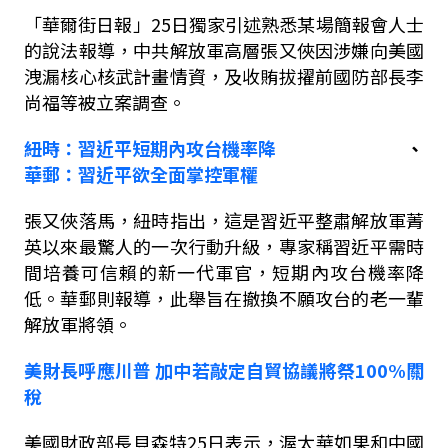
「華爾街日報」
25
日獨家引述熟悉某場簡報會人士
的說法報導，中共解放軍高層張又俠因涉嫌向美國
洩漏核心核武計畫情資，及收賄拔擢前國防部長李
尚福等被立案調查。
紐時：習近平
短期內攻台機率降
、
華郵
：
習近平欲全面掌控軍權
張又俠落馬，紐時指出，這是習近平整肅解放軍菁
英以來最驚人的一次行動升級，專家稱習近平需時
間培養可信賴的新一代軍官，短期內攻台機率降
低。華郵則報導，
此舉旨在撤換不願攻台的老一輩
解放軍將領。
美財長呼應川普
加中若敲定自貿協議將祭
100%
關
稅
美國財政部長貝森特
25
日表示，渥太華如果和中國