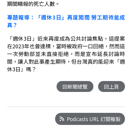
期間瞞報的死亡人數。
專題報導：
「週休
3
日」再度闖關
勞工期待能成
真？
「週休
3
日」近來再度成為公共討論焦點，這提案
在
2023
年也曾達標，當時被政府一口回絕，然而這
一次勞動部並未直接拒絕，而是宣布延長討論時
間，讓人對此事產生期待，但台灣真的能迎來「週
休
3
日」嗎？
回新聞總覽
回上頁
Podcasts URL 訂閱複製