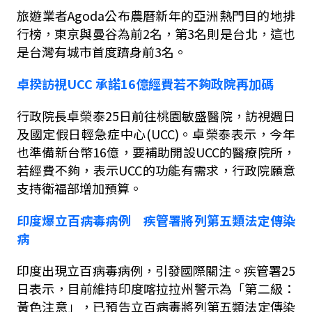
旅遊業者
Agoda
公布農曆新年的亞洲熱門目的地排
行榜，東京與曼谷為前
2
名，第
3
名則是台北，這也
是台灣有城市首度躋身前
3
名。
卓揆訪視
UCC
承諾
16
億經費若不夠政院再加碼
行政院長卓榮泰
25
日前往桃園敏盛醫院，訪視週日
及國定假日輕急症中心
(UCC)
。卓榮泰表示，今年
也準備新台幣
16
億，要補助開設
UCC
的醫療院所，
若經費不夠，表示
UCC
的功能有需求，行政院願意
支持衛福部增加預算。
印度爆立百病毒病例 疾管署將列第五類法定傳染
病
印度出現立百病毒病例，引發國際關注。疾管署
25
日表示，目前維持印度喀拉拉州警示為「第二級：
黃色注意」，已預告立百病毒將列第五類法定傳染