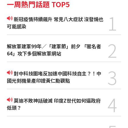
一周熱門話題 TOP5
1
新冠疫情持續飆升 常見八大症狀 沒發燒也
可能感染
2
解放軍建軍99年／「建軍節」前夕 「匿名者
64」攻下多個解放軍網站
3
對中科技圍堵反加速中國科技自主？！中
國光刻機量產印證黃仁勳觀點
4
莫迪不敗神話破滅 印度Z世代如何逼政府
低頭？