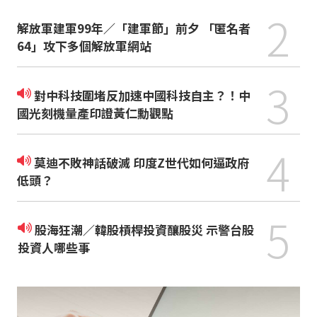
2
解放軍建軍99年／「建軍節」前夕 「匿名者
64」攻下多個解放軍網站
3
對中科技圍堵反加速中國科技自主？！中
國光刻機量產印證黃仁勳觀點
4
莫迪不敗神話破滅 印度Z世代如何逼政府
低頭？
5
股海狂潮／韓股槓桿投資釀股災 示警台股
投資人哪些事