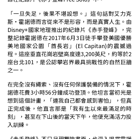
「一旦失足，後果不堪設想。」這句話對艾力克
斯・霍諾德而言從來不是形容，而是真實人生。由
Disney+
國家地理推出的紀錄片《赤手登峰》，完
整記錄霍諾德在
2017
年
6
月
3
日徒手攀登美國優勝
美地國家公園「酋長岩」(El Capitan)的震撼過
程。這座垂直花崗岩壁高度達
3,200
英尺，約等於2
座台北
101
，是公認攀岩界最具挑戰性的自然巨牆
之一。
在完全沒有繩索、沒有任何保護裝備的情況下，霍
諾德花費
3
小時
56
分鐘成功登頂。他坦言當初光是
想到這個計畫，「連我自己都會感到害怕」，但真
正完成後，他直言那是「我有生以來最滿足的時
刻」，甚至在下山後的當天下午，他便充滿活力投
入訓練。
《赤手登峰》不只呈現驚險畫面，也深入揭露霍諾