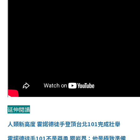
延伸閱讀
人類新高度 霍諾德徒手登頂台北101完成壯舉
霍諾德徒手101不是莽勇 攀岩界：他是極致準備