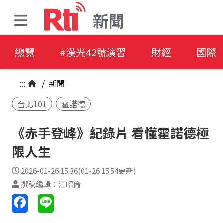
新聞
總覽
#漢光42號演習
財經
國際
:::
/
新聞
台北101
霍諾德
《赤手登峰》紀錄片 看懂霍諾德極
限人生
2026-01-26 15:36(01-26 15:54更新)
撰稿編輯：江昭倫