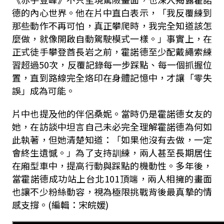
德的內心世界。他在片中直白表示，「我反覆練到
那些動作不再可怕，真正攀爬時，我完全知道該怎
麼做，就像開啟自動駕駛模式一樣。」事實上，在
正式徒手攀登酋長岩之前，霍諾德至少配戴繩索練
習超過
50
次，反覆記錄每一步踩點、每一個抓握位
置，直到路線完全烙印在身體記憶中，才讓「零失
誤」成為可能。
片中也提及他的伴侶桑妮。當時仍是霍諾德女友的
她，在訪談中坦言自己未必完全理解霍諾德為何如
此執著，但她清楚知道：「如果他沒有去做，一定
會終生遺憾。」為了支持訓練，兩人甚至長期居住
在廂型車中，提高行動與踩點的機動性。多年後，
當霍諾德成功站上台北
101
頂端，兩人相擁的畫面
也讓不少粉絲動容，視為極限挑戰背後最真摯的情
感支撐。(編輯：宋皖媛)