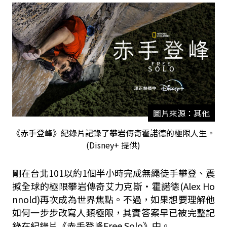
圖片來源：其他
《赤手登峰》紀錄片記錄了攀岩傳奇霍諾德的極限人生。
(Disney+ 提供)
剛在台北
101
以約1個半小時完成無繩徒手攀登、震
撼全球的極限攀岩傳奇艾力克斯・霍諾德(
Alex Ho
nnold)
再次成為世界焦點。不過，如果想要理解他
如何一步步改寫人類極限，其實答案早已被完整記
錄在紀錄片《赤手登峰
Free Solo
》中。