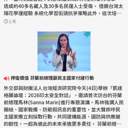
造成約40多名藏人及30多名民運人士受傷。 借鏡台灣太
陽花學運經驗 系統化學習街頭抗爭策略此外，這次培訓
的另...
2 天
捍衛價值 芬蘭前總理籲民主國家付諸行動
外交部與財團法人台灣經濟研究院今天(4日)舉辦「凱達
格蘭論壇：2026印太安全對話」，邀請首次訪台的芬蘭
前總理馬林(Sanna Marin)進行專題演講。馬林強調人民
團結、國家戰備、防範假訊息的重要性，並大聲疾呼民
主國家應立刻採取行動，共同建構能源、國防與供應鏈
的韌性，一起為彼此的未來承擔更多責任。 芬蘭前總理