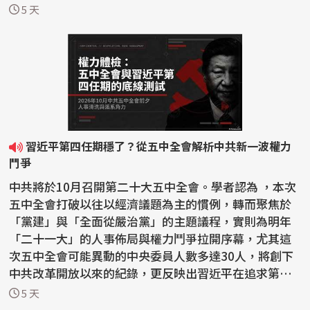
馬林...
5 天
習近平第四任期穩了？從五中全會解析中共新一波權力
鬥爭
中共將於10月召開第二十大五中全會。學者認為 ，本次
五中全會打破以往以經濟議題為主的慣例，轉而聚焦於
「黨建」與「全面從嚴治黨」的主題議程，實則為明年
「二十一大」的人事佈局與權力鬥爭拉開序幕，尤其這
次五中全會可能異動的中央委員人數多達30人，將創下
中共改革開放以來的紀錄，更反映出習近平在追求第四
任期的...
5 天