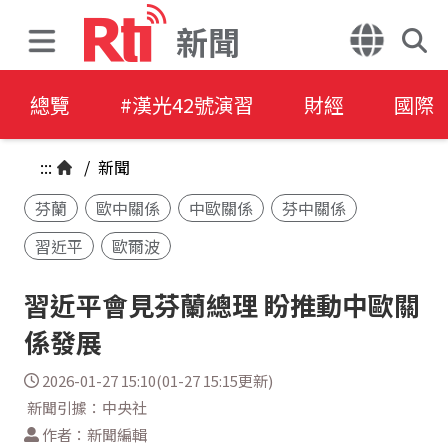
新聞
總覽
#漢光42號演習
財經
國際
:::
/
新聞
芬蘭
歐中關係
中歐關係
芬中關係
習近平
歐爾波
習近平會見芬蘭總理 盼推動中歐關
係發展
2026-01-27 15:10(01-27 15:15更新)
新聞引據：中央社
作者：新聞編輯