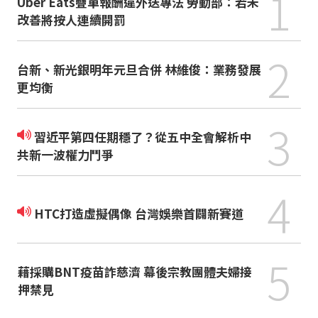
1
Uber Eats疊單報酬違外送專法 勞動部：若未
改善將按人連續開罰
2
台新、新光銀明年元旦合併 林維俊：業務發展
更均衡
3
習近平第四任期穩了？從五中全會解析中
共新一波權力鬥爭
4
HTC打造虛擬偶像 台灣娛樂首闢新賽道
5
藉採購BNT疫苗詐慈濟 幕後宗教團體夫婦接
押禁見