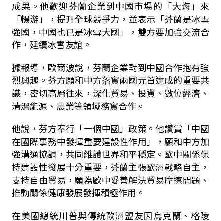
成果。他歡迎芬蘭企業到中國市場的「大海」來
「暢游」，提升全球競爭力，並表示「芬蘭是冰雪
強國，中國也已是冰雪大國」，雙方要加強交流合
作，延續冰雪友誼。
據報導，歐爾波說，芬蘭企業對到中國合作抱有強
烈興趣。芬方願和中方落實兩國元首達成的重要共
識，密切高層往來，深化貿易、投資、數位經濟、
清潔能源、農業等領域務實合作。
他說，芬方奉行「一個中國」政策。他讚賞「中國
在國際事務中發揮重要建設性作用」，願和中方加
強溝通協調，共同維護世界和平穩定。歐中關係保
持建設性發展十分重要，芬蘭主張歐洲戰略自主，
支持自由貿易，願為歐中妥善解決貿易摩擦問題、
推動關係健康發展發揮積極作用。
在美國總統川普與傳統歐洲盟友因烏克蘭、格陵