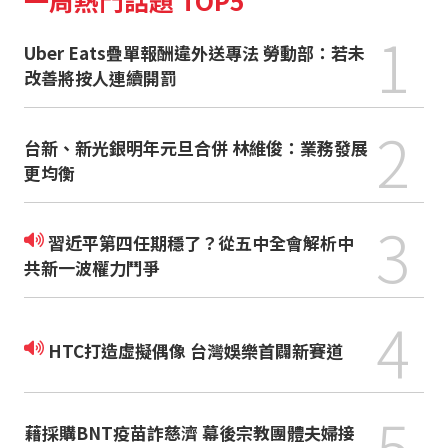
一周熱門話題 TOP5
1
Uber Eats疊單報酬違外送專法 勞動部：若未
改善將按人連續開罰
2
台新、新光銀明年元旦合併 林維俊：業務發展
更均衡
3
習近平第四任期穩了？從五中全會解析中
共新一波權力鬥爭
4
HTC打造虛擬偶像 台灣娛樂首闢新賽道
5
藉採購BNT疫苗詐慈濟 幕後宗教團體夫婦接