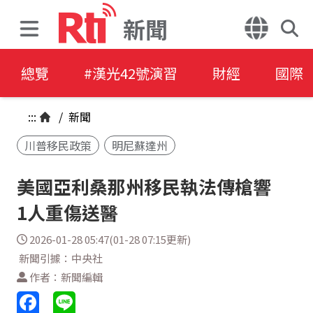
新聞
總覽
#漢光42號演習
財經
國際
:::
/
新聞
川普移民政策
明尼蘇達州
美國亞利桑那州移民執法傳槍響
1人重傷送醫
2026-01-28 05:47(01-28 07:15更新)
新聞引據：中央社
作者：新聞編輯