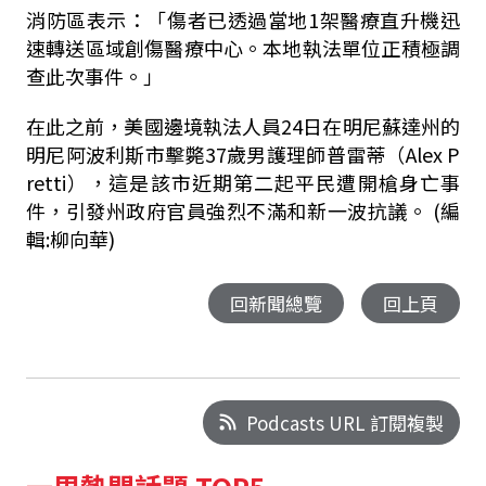
消防區表示：「傷者已透過當地1架醫療直升機迅
速轉送區域創傷醫療中心。本地執法單位正積極調
查此次事件。」
在此之前，美國邊境執法人員24日在明尼蘇達州的
明尼阿波利斯市擊斃37歲男護理師普雷蒂（Alex P
retti），這是該市近期第二起平民遭開槍身亡事
件，引發州政府官員強烈不滿和新一波抗議。 (編
輯:柳向華)
回新聞總覽
回上頁
Podcasts URL 訂閱複製