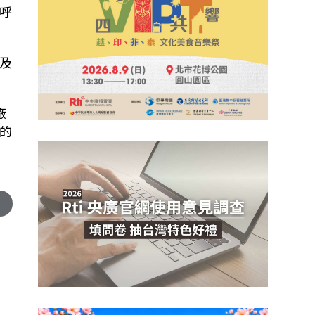
呼
及
廠
的