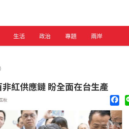
生活
政治
專題
兩岸
非紅供應鏈 盼全面在台生產
玉秋