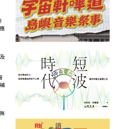
研
應
則
及
著
補
無