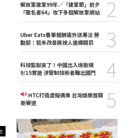
2
解放軍建軍99年／「建軍節」前夕
「匿名者64」攻下多個解放軍網站
3
Uber Eats疊單報酬違外送專法 勞
動部：若未改善將按人連續開罰
4
科技監獄來了！中國出入境新規
9/15實施 涉管制技術者難出國門
5
HTC打造虛擬偶像 台灣娛樂首闢
新賽道
他