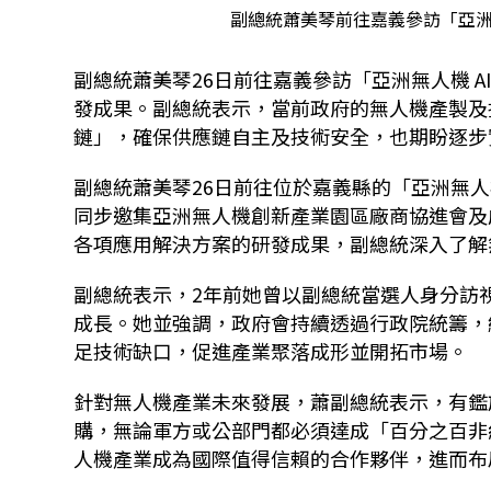
副總統蕭美琴前往嘉義參訪「亞洲無
副總統蕭美琴
26
日前往嘉義參訪「亞洲無人機
A
發成果。副總統表示，當前政府的無人機產製及
鏈」，確保供應鏈自主及技術安全，也期盼逐步
副總統蕭美琴
26
日前往位於嘉義縣的「亞洲無人
同步邀集亞洲無人機創新產業園區廠商協進會及
各項應用解決方案的研發成果，副總統深入了解
副總統表示，
2
年前她曾以副總統當選人身分訪
成長。她並強調，政府會持續透過行政院統籌，
足技術缺口，促進產業聚落成形並開拓市場。
針對無人機產業未來發展，蕭副總統表示，有鑑
購，無論軍方或公部門都必須達成「百分之百非
人機產業成為國際值得信賴的合作夥伴，進而布