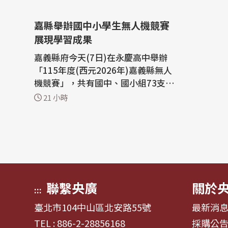
嘉縣舉辦國中小學生無人機競賽
展現學習成果
嘉義縣府今天(7日)在永慶高中舉辦
「115年度(西元2026年)嘉義縣無人
機競賽」，共有國中、國小組73支隊
伍參加無人機穿越及無人機足球競
21 小時
賽，讓學生透過競技及團隊合作展現
無人機學習成果。 紮根無人機產業，
嘉義縣政府連續3年舉辦國中、小學
生無人機競賽競賽，今年吸引國中組
23隊、國小組50隊同場競技。 嘉義
縣長翁章梁...
聯繫央廣
關於
:::
臺北市104中山區北安路55號
最新消
TEL : 886-2-28856168
採購公