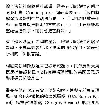
綜合法新社與路透社報導，霍曼在明尼蘇達州明尼
阿波利斯（Minneapolis）向記者表示，「我們將
確保採取針對性的執法行動」，「我們絕非放棄任
務，而是要以更聰明的方式執行。」 「川普總統希
望處理這件事，而我會把它解決。」
有「邊境沙皇」之稱的霍曼，呼籲明尼蘇達州居民
冷靜，不要再對執行移民掃蕩的聯邦探員，發表他
所稱的「仇恨言論」。
明尼阿波利斯數週來已被示威籠罩，民眾反對大規
模逮捕無證移民。2名抗議掃蕩行動的美國民眾遭
聯邦探員槍殺身亡。
霍曼在他首次記者會上語帶和解，這與先前負責現
場、如今已被撤換的邊境巡邏隊（U.S. Border Pat
rol）指揮官博維諾（Gregory Bovino）形成強烈