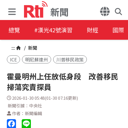
新聞
總覽
#漢光42號演習
財經
國際
:::
/
新聞
ICE
明尼蘇達州
川普移民政策
霍曼明州上任放低身段 改善移民
掃蕩究責探員
2026-01-30 05:48(01-30 07:16更新)
新聞引據：中央社
作者：新聞編輯