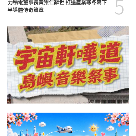
5
力積電董事長黃崇仁辭世 扛過產業寒冬寫下
半導體傳奇篇章