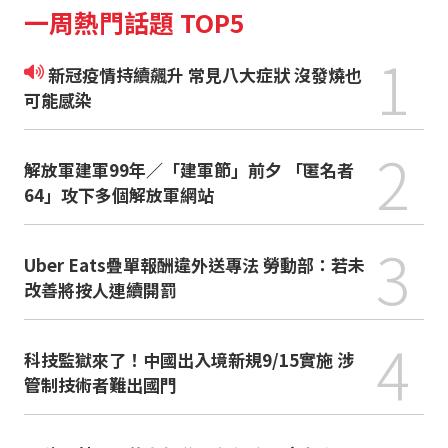
一周熱門話題 TOP5
1
新冠疫情持續飆升 常見八大症狀 沒發燒也
可能感染
2
解放軍建軍99年／「建軍節」前夕 「匿名者
64」攻下多個解放軍網站
3
Uber Eats疊單報酬違外送專法 勞動部：若未
改善將按人連續開罰
4
科技監獄來了！中國出入境新規9/15實施 涉
管制技術者難出國門