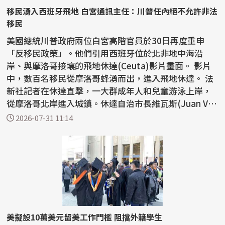
移民湧入西班牙飛地 白宮通訊主任：川普任內絕不允許非法
移民
美國總統川普政府兩位白宮高階官員於30日再度重申
「反移民政策」。他們引用西班牙位於北非地中海沿
岸、與摩洛哥接壤的飛地休達(Ceuta)影片畫面。 影片
中，數百名移民從摩洛哥蜂湧而出，進入飛地休達。 法
新社記者在休達直擊，一大群成年人和兒童游泳上岸，
從摩洛哥北岸進入城鎮。休達自治市長維瓦斯(Juan Viv
as)29...
2026-07-31 11:14
美擬設10萬美元留美工作門檻 阻擋外籍學生