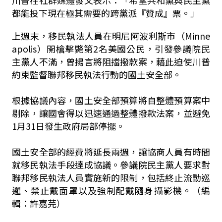
川普在社群媒體發文表示：「希望共和黨與民主黨
都能投下現在極其需要的跨黨派『贊成』票。」
上週末，移民執法人員在明尼阿波利斯市（Minne
apolis）開槍擊斃第2名美國公民，引發參議院民
主黨人不滿，曾揚言將阻擋撥款案，藉此迫使川普
約束監督聯邦移民執法行動的國土安全部。
根據協議內容，國土安全部預算將自整體預算案中
剔除，讓國會得以迅速通過整體撥款法案，並避免
1月31日發生政府局部停擺。
國土安全部的經費將延長兩週，讓協商人員有時間
就移民執法手段達成協議。參議院民主黨人要求對
聯邦移民執法人員實施新的限制，包括終止流動巡
邏、禁止戴面罩以及強制配戴隨身攝影機。（編
輯：許嘉芫）