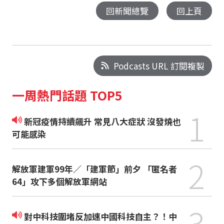
回新聞總覽
回上頁
Podcasts URL 訂閱複製
一周熱門話題 TOP5
1
新冠疫情持續飆升 常見八大症狀 沒發燒也
可能感染
2
解放軍建軍99年／「建軍節」前夕 「匿名者
64」攻下多個解放軍網站
3
對中科技圍堵反加速中國科技自主？！中