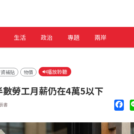
生活
政治
專題
兩岸
播放聆聽
薪資補貼
物價
半數勞工月薪仍在4萬5以下
辰書