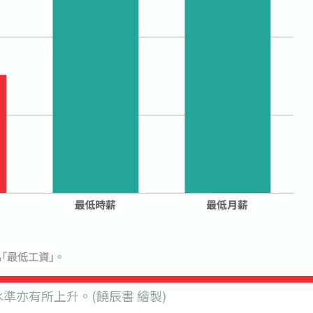
水準亦有所上升。(饒辰書 繪製)