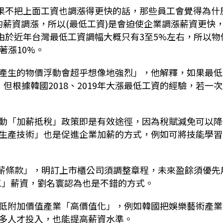
如果不把上面工資也調漲得更快的話，那些員工會覺得為什
相符的薪資調漲，所以(最低工資)是會迫使企業調漲薪資更快
由於近年台灣最低工資調幅大概只有3至5%左右，所以物
著漲10%。
產生的物價浮動會超乎想像地強烈」，他解釋，如果最低
但根據韓國2018、2019年大漲最低工資的經驗，若一
。
動「加薪抵稅」政策即是有效途徑，因為稅賦減免可以降
生產技術」也是促進企業加薪的方式，例如可將技能學習
加薪條款」，明訂上市櫃公司須調整章程，未來盈餘須優先
工」薪資，劉名寰認為也是不錯的方式。
低附加價值產業「高價值化」，例如韓國把娛樂藝術產業
多人才投入，也能提高薪資水準。