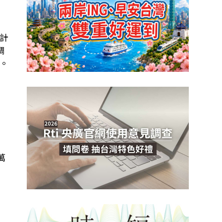
預計
調
。
萬
」