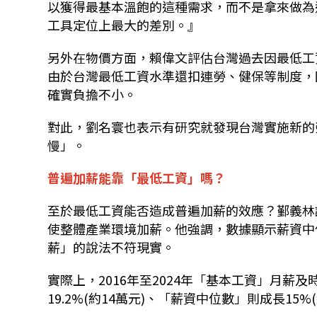
以獲得最基本溫飽的這種需求，而不是拿來做為
工具定位上最大的差別。』
另外在物價方面，賴偉文評估台灣過去因最低工
由於台灣最低工資水準還扣連勞、健保等制度，
確實負擔不小。
對此，劉名寰也表示有研究就發現台灣實施新的
慢」。
普遍加薪能靠「最低工資」嗎？
至於最低工資能否造成普遍加薪的效應？鄞義林
使整體產業環境加薪。他強調，數據顯示薪資中
薪」的說法不符現實。
實際上，2016年至2024年「基本工資」月薪及
19.2%(約14萬元)、「薪資中位數」則成長15%(