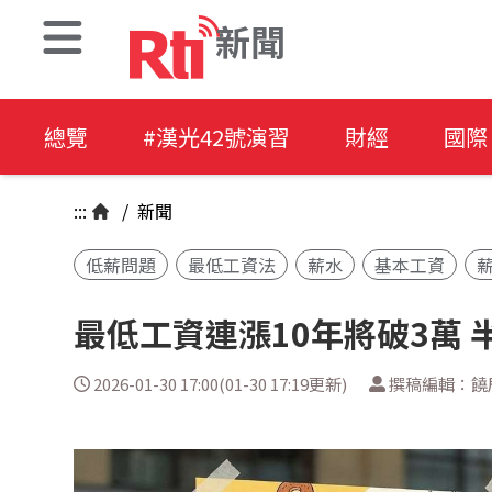
新聞
總覽
#漢光42號演習
財經
國際
:::
/
新聞
低薪問題
最低工資法
薪水
基本工資
最低工資連漲10年將破3萬 
2026-01-30 17:00(01-30 17:19更新)
撰稿編輯：饒