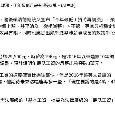
年調漲，明年最低月薪有望破3萬。(AI生成)
500元，隨後賴清德總統又宣布「今年最低工資將再調漲」，
物價上漲，甚至淪為「變相減薪」。不過，專家分析穩定
效果有限，同時也應提出能刺激整體薪資成長的政策手段
台幣29,500元、時薪為196元，是2016年以來連續10年調
次調整，預計讓明年最低工資的月薪能夠突破3萬元。
工資的速度確實比過往都快，但是2016年蔡英文曾說的
標，他期待未來漲幅能再多一些，「現在要說的是4萬、4
，從辦法層級的「基本工資」提高為法律層級的「最低工資