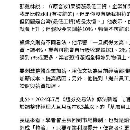
鄞義林說：『(原音)如果調漲最低工資，企業
我是比較skill(有技能的)，但是你沒有給我
但問題是台灣(最低工資)成長太慢。』他表示，
就會上升；但假設今天調薪10%，物價不可能跟
賴偉文則有不同看法，他示警「一旦調得太高，
資上調4%，業者可能會自行吸收或轉嫁1、2%；
調到7%或更多，業者恐將漲幅全轉嫁到物價上
要刺激整體企業加薪，賴偉文認為目前經濟部推
加薪成本、提高誘因；另外，他提到「提升員工
證照與薪資扣連。
此外，2024年7月《證券交易法》修法新增「
於調整非經理人且月薪在6.3萬以下的「基層員
長遠來看，學者皆主張回到市場機制，也就是讓
造成「韓流」，只要產業利潤提升，便會吸引更