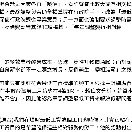
場合就是大家各自「喊價」、看誰聲音比較大或互相交換
權，最終調整與否仍全權掌握在行政院手上。改為「最低
促使行政院遵從專業意見；另一方面也強制要求調整時需
、物價變動等其餘10項指標，「每年調整變得相對穩
」的餐飲業者經營成本，恐進一步推升物價通膨；而對薪
自身薪水卻不一定隨之增長，反倒萌生「變相減薪」之感
可能只有剛好符合最低工資標準的勞工。根據主計總處資
言之有半數台灣勞工月薪約在4萬5以下。賴偉文分析，薪資
能不會」，因此他認為單靠調整最低工資來解決低薪問題
(原音)我們在理解最低工資這個工具的時候，其實它站在
工資目的是希望確保這些相對弱勢的勞工，他的勞動付出