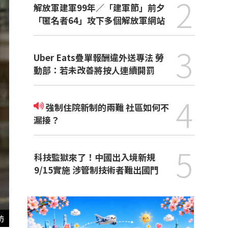
2
解放軍建軍99年／「建軍節」前夕
「匿名者64」攻下多個解放軍網站
3
Uber Eats疊單報酬違外送專法 勞
動部：若未改善將按人連續開罰
4
強制住院新制的兩難 社區如何不
漏接？
5
科技監獄來了！中國出入境新規
9/15實施 涉管制技術者難出國門
訪