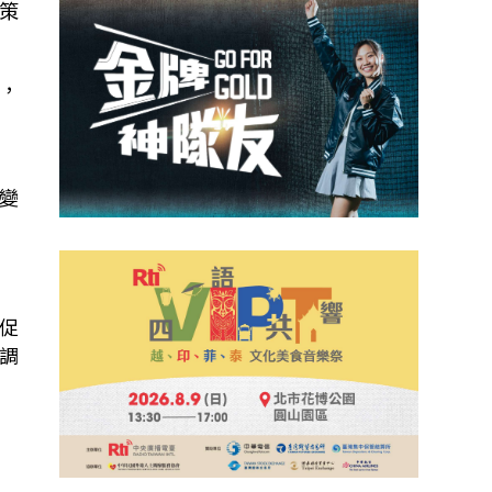
策
，
說
變
促
調