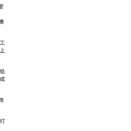
麼
，
價
工
次上
低
或
用
打