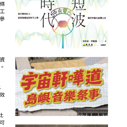
條
工
參
資
。
水
效
比
可