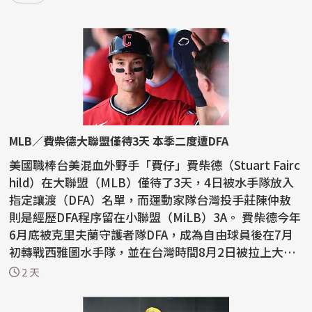
MLB／費柴德大聯盟僅待3天 本季二度遭DFA
美國職棒台美混血外野手「費仔」費柴德（Stuart Fairc
hild）在大聯盟（MLB）僅待了3天，4日被水手隊放入
指定讓渡（DFA）名單，而運動家隊台灣投手莊陳仲敖
則是經歷DFA程序留在小聯盟（MiLB）3A。 費柴德今年
6月底被克里夫蘭守護者隊DFA，成為自由球員後在7月
初轉戰西雅圖水手隊，並在台灣時間8月2日被拉上大聯
盟，...
2 天