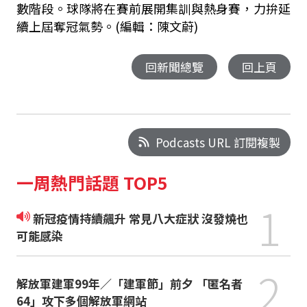
數階段。球隊將在賽前展開集訓與熱身賽，力拚延
續上屆奪冠氣勢。(編輯：陳文蔚)
回新聞總覽
回上頁
Podcasts URL 訂閱複製
一周熱門話題 TOP5
1
新冠疫情持續飆升 常見八大症狀 沒發燒也
可能感染
2
解放軍建軍99年／「建軍節」前夕 「匿名者
64」攻下多個解放軍網站