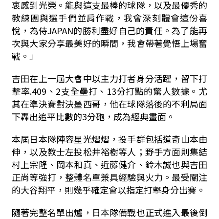
衷感到光榮。能與這支最棒的球隊，以及最優秀的
教練團與選手們並肩作戰，我會深刻體會這份喜
悅，為侍JAPAN的勝利盡好自己的責任。為了能再
次與大家分享最美好的瞬間，我會帶著覺悟上場奮
戰。」
吉田在上一屆大會中以主力打者身分活躍，留下打
擊率.409、2支全壘打、13分打點的驚人數據。尤
其在準決賽對決墨西哥，他在球隊落後的不利局面
下轟出追平比數的3分砲，成為經典畫面。
本屆日本隊陣容星光熠熠，投手群包括道奇山本由
伸，以及教士左投松井裕樹等人；野手方面則集結
村上宗隆、岡本和真、近藤健介、鈴木誠也與吉田
正尚等強打，整體名單兼具經驗與火力。最受關注
的大谷翔平，則幾乎確定會以指定打擊身分出賽。
隨著完整名單出爐，日本隊備戰也正式進入最後倒