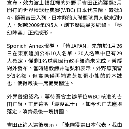
宣布，效力波士頓紅襪的外野手吉田正尚獲選3月
開打的世界棒球經典賽(WBC) 日本代表隊，背號3
4。隨著吉田入列，日本隊的大聯盟球員人數來到9
人，超越2009年的5人，創下歷屆最多紀錄，「夢
幻陣容」正式成形。
Sponichi Annex報導，「侍JAPAN」先前於1月26
日在東京追加公布10人名單，30人名單中已有29
人確定，僅剩1名球員因行政手續尚未完成，暫緩
對外發布。當時總教練井端弘和表示，外野原預留
5個名額，但實際僅再補進芝加哥小熊的鈴木誠
也，使得最後一席備受關注。
外界普遍認為，等待賽會主辦單位WBCI核准的吉
田正尚，正是這名「最後武士」，如今也正式塵埃
落定，湊齊最後一塊拼圖。
吉田正尚入選後表示，「能夠獲選日本代表，我由