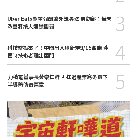
3
Uber Eats疊單報酬違外送專法 勞動部：若未
改善將按人連續開罰
4
科技監獄來了！中國出入境新規9/15實施 涉
管制技術者難出國門
5
力積電董事長黃崇仁辭世 扛過產業寒冬寫下
半導體傳奇篇章