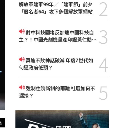
2
解放軍建軍99年／「建軍節」前夕
「匿名者64」攻下多個解放軍網站
3
對中科技圍堵反加速中國科技自
主？！中國光刻機量產印證黃仁勳觀
點
4
莫迪不敗神話破滅 印度Z世代如
何逼政府低頭？
5
強制住院新制的兩難 社區如何不
漏接？
他