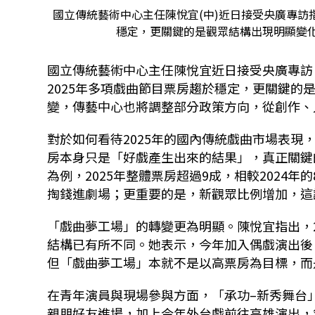
國立傳統藝術中心主任陳悅宜(中)近日接受央廣專訪
穩定，更關鍵的是觀眾結構出現明顯變化
國立傳統藝術中心主任陳悅宜近日接受央廣專訪
2025
年多項戲曲節目票房趨於穩定，更關鍵的
變，傳藝中心也將調整部分政策方向，從創作、
對於如何看待
2025
年的國內傳統戲曲市場表現
房本身只是「好戲產生出來的結果」，真正關鍵
為例，
2025
年整體票房超過9成，相較
2024
年的
掏錢進劇場；更重要的是，新觀眾比例增加，這
「戲曲夢工場」的轉變更為明顯。陳悅宜指出，
結構已有所不同。她表示，今年加入偶戲演出後
但「戲曲夢工場」本就不是以高票房為目標，而
在青年演員與現場參與方面，「承功–新秀舞台
親朋好友進場，加上今年外台戲前往高雄演出，