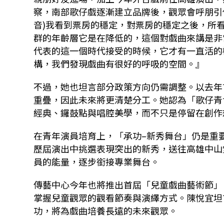
察，南部歌仔戲逐漸建立品牌後，觀眾會呼朋引
音
)
我看到票房的穩定，對票房的穩定之後，所
群的年齡層它是在降低的，這個對戲曲來講是非
代表的這一個時代接受的時候，它才有一直活的
構，我們發現戲曲有很好的呼吸的空間。』
不過，她也坦言部分政策方向仍需調整。以去年
重疊，因此未來將更清楚分工。她認為「歌仔青
經典、鑼鼓點與唱腔美學，而不只是停留在創作
在青年演員培育上，「承功–新秀舞台」仍是重
歷屆演出中挑選表現突出的新秀，送往高雄中山
員的能量，逐步銜接專業舞台。
傳藝中心今年也將推出首屆「兒童戲曲藝術節」
掌握兒童觀眾的觀看節奏與演繹方式。陳悅宜坦
功，將為戲曲培養長遠的未來觀眾。