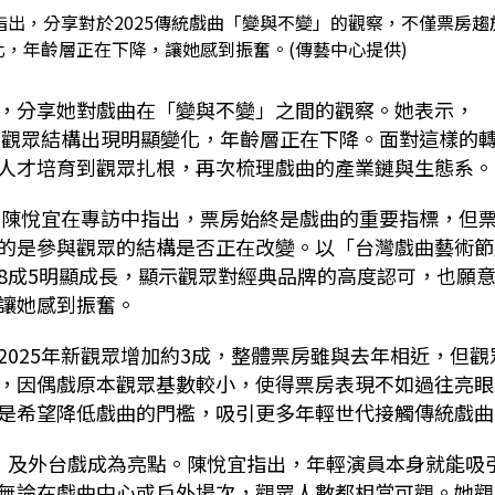
指出，分享對於2025傳統戲曲「變與不變」的觀察，不僅票房趨
，年齡層正在下降，讓她感到振奮。(傳藝中心提供)
，分享她對戲曲在「變與不變」之間的觀察。她表示，
是觀眾結構出現明顯變化，年齡層正在下降。面對這樣的
人才培育到觀眾扎根，再次梳理戲曲的產業鏈與生態系。
，陳悅宜在專訪中指出，票房始終是戲曲的重要指標，但
的是參與觀眾的結構是否正在改變。
以「台灣戲曲藝術節
8成5明顯成長，顯示觀眾對經典品牌的高度認可，也願
讓她感到振奮。
2025
年新觀眾增加約3成，整體票房雖與去年相近，但觀
，因偶戲原本觀眾基數較小，使得票房表現不如過往亮眼
是希望降低戲曲的門檻，吸引更多年輕世代接觸傳統戲曲
」及外台戲成為亮點。陳悅宜指出，年輕演員本身就能吸
無論在戲曲中心或戶外場次，觀眾人數都相當可觀。她觀