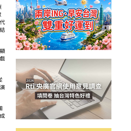
原
眾
代
結
顯
戲
從
演
團
成