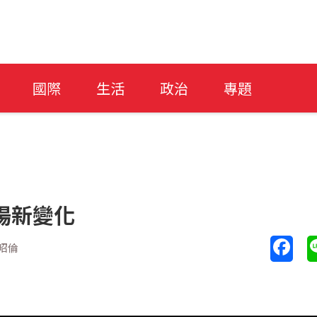
國際
生活
政治
專題
場新變化
昭倫