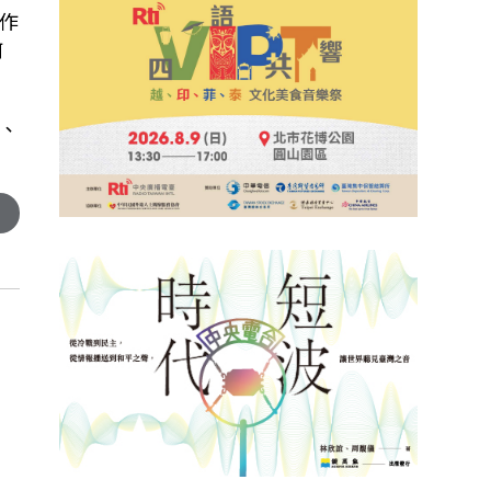
作
何
、