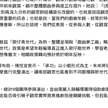
伴前來觀賞，顯示整體戲曲參與度正在提升。
她說：『
(
看到再深入分析的觀眾群結構是在改變的，也就是說這觀
常重要的訊息；也就是說，當我們的戲被年輕、就等於時
機會嘛，所以在這裡，我們從票房、從參與人數、從觀賞
首屆「歌仔青世代」為例，整體呈現與「戲曲夢工廠」略
世代」政策是希望年輕編導真正進入歌仔戲世界，學習老
想像層次，相關政策轉向預計將於明年反映。
要布局。陳悅宜表示，「承功」以小戲形式為主，未來將
堂進行完整演出，讓南部觀眾也能看到不同戲種與新世代
，總計9個團隊參與演出，並由策展人與輔導團隊協助劇
言能否吸引親子觀眾實際買票進劇院是關鍵挑戰，但若能