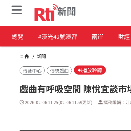
新聞
總覽
#漢光42號演習
兩岸
財經
:::
/
新聞
播放聆聽
傳藝中心
傳統戲曲
戲曲有呼吸空間 陳悅宜談市
2026-02-06 11:25(02-06 11:59更新)
撰稿編輯：江