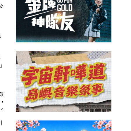
於
轉
票
」
意
眾
，
。
引